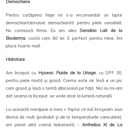
Demachiere
Pentru curăţarea feţei mi s-a recomandat un lapte
demachiant/emulsie demachiantă pentru piele sensibilă.
Nu contează firma. Eu am ales
Sensibio Lait de la
Bioderma
, costă cam 60 lei. E perfect pentru mine, îmi
place foarte mult.
Hidratare
Am început cu
Hyseac Fluide de la Uriage
, cu SPF 30,
pentru piele mixtă şi grasă. Crema este ok, însă e un pic
cam grasă şi lasă o tentă albicioasă pe faţă. Nici nu mi-am
dat seama la început, se vede doar la lumină naturală.
La această menţiune a mea + faptul că mă înroşeam ziua
destul de mult (probabil şi de la temperaturile caniculare),
am primit altă cremă hidratantă –
Anthelios Xl de La