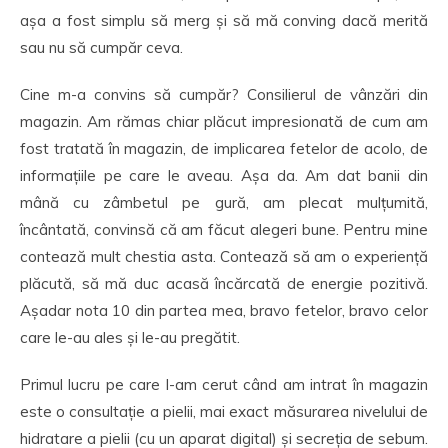
așa a fost simplu să merg și să mă conving dacă merită
sau nu să cumpăr ceva.
Cine m-a convins să cumpăr? Consilierul de vânzări din
magazin. Am rămas chiar plăcut impresionată de cum am
fost tratată în magazin, de implicarea fetelor de acolo, de
informațiile pe care le aveau. Așa da. Am dat banii din
mână cu zâmbetul pe gură, am plecat mulțumită,
încântată, convinsă că am făcut alegeri bune. Pentru mine
contează mult chestia asta. Contează să am o experiență
plăcută, să mă duc acasă încărcată de energie pozitivă.
Așadar nota 10 din partea mea, bravo fetelor, bravo celor
care le-au ales și le-au pregătit.
Primul lucru pe care l-am cerut când am intrat în magazin
este o consultație a pielii, mai exact măsurarea nivelului de
hidratare a pielii (cu un aparat digital) și secreția de sebum.