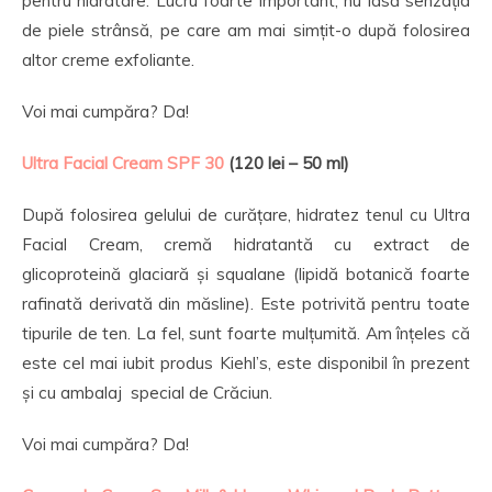
pentru hidratare. Lucru foarte important, nu lasă senzația
de piele strânsă, pe care am mai simțit-o după folosirea
altor creme exfoliante.
Voi mai cumpăra? Da!
Ultra Facial Cream SPF 30
(120 lei – 50 ml)
După folosirea gelului de curățare, hidratez tenul cu Ultra
Facial Cream, cremă hidratantă cu extract de
glicoproteină glaciară și squalane (lipidă botanică foarte
rafinată derivată din măsline). Este potrivită pentru toate
tipurile de ten. La fel, sunt foarte mulțumită. Am înțeles că
este cel mai iubit produs Kiehl’s, este disponibil în prezent
și cu ambalaj special de Crăciun.
Voi mai cumpăra? Da!