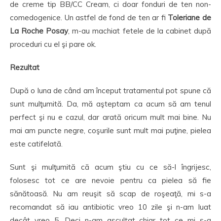
de creme tip BB/CC Cream, ci doar fonduri de ten non-
comedogenice. Un astfel de fond de ten ar fi
Toleriane de
La Roche Posay
, m-au machiat fetele de la cabinet după
proceduri cu el şi pare ok.
Rezultat
După o luna de când am început tratamentul pot spune că
sunt mulţumită. Da, mă aşteptam ca acum să am tenul
perfect şi nu e cazul, dar arată oricum mult mai bine. Nu
mai am puncte negre, coşurile sunt mult mai puţine, pielea
este catifelată.
Sunt şi mulţumită că acum ştiu cu ce să-l îngrijesc,
folosesc tot ce are nevoie pentru ca pielea să fie
sănătoasă. Nu am reuşit să scap de roşeaţă, mi s-a
recomandat să iau antibiotic vreo 10 zile şi n-am luat
decât vreo 5. Deci n-am ascultat chiar tot ce mi s-a