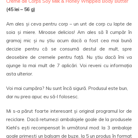
Creme de Corps Soy Milk & Honey Whipped Body Butter
(45 lei – 56 g)
Am ales și ceva pentru corp – un unt de corp cu lapte de
soia și miere. Miroase delicios! Am ales să îl cumpăr în
gramaj mic și nu știu acum dacă a fost cea mai bună
decizie pentru că se consumă destul de mult, spre
deosebire de cremele pentru față. Nu știu dacă îmi va
ajunge la mai mult de 7 aplicări. Voi reveni cu informația
asta ulterior.
Voi mai cumpăra? Nu sunt încă sigură. Produsul este bun,
dar nu prea apuc eu să-l folosesc.
Mi s-a părut foarte interesant și original programul lor de
reciclare. Dacă returnezi ambalajele goale de la produsele
Kiehl’s ești recompensat în următorul mod: la 3 ambalaje
goale primești un balsam de buze, la 5 un produs în format