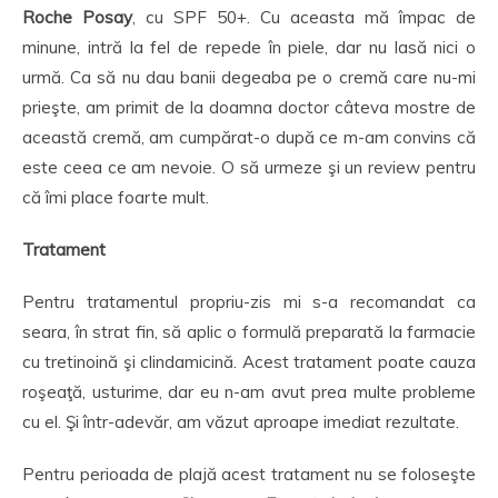
Roche Posay
, cu SPF 50+. Cu aceasta mă împac de
minune, intră la fel de repede în piele, dar nu lasă nici o
urmă. Ca să nu dau banii degeaba pe o cremă care nu-mi
prieşte, am primit de la doamna doctor câteva mostre de
această cremă, am cumpărat-o după ce m-am convins că
este ceea ce am nevoie. O să urmeze şi un review pentru
că îmi place foarte mult.
Tratament
Pentru tratamentul propriu-zis mi s-a recomandat ca
seara, în strat fin, să aplic o formulă preparată la farmacie
cu tretinoină şi clindamicină. Acest tratament poate cauza
roşeaţă, usturime, dar eu n-am avut prea multe probleme
cu el. Şi într-adevăr, am văzut aproape imediat rezultate.
Pentru perioada de plajă acest tratament nu se foloseşte