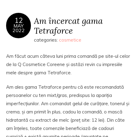
Am încercat gama
12
MAY
Tetraforce
2022
categories:
cosmetice
Am făcut acum câteva luni prima comandă pe site-ul celor
de la Q Cosmetice Coreene și astăzi revin cu impresiile
mele despre gama Tetraforce.
Am ales gama Tetraforce pentru că este recomandată
persoanelor cu ten mixt/gras, predispus la apariția
imperfecțiunilor. Am comandat gelul de curățare, tonerul și
crema, și am primit în plus, cadou la comandă, o mască
hidratantă cu extract de melc (preț site: 12 lei). Din câte
am înțeles, toate comenzile beneficiază de cadouri
surpriză + există anumite perioade (anunțate pe