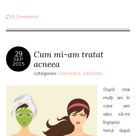
8 Comments
Cum mi-am tratat
29
SEP
acneea
2015
categories:
cosmetice
,
sănătate
După mai
mulţi ani în
care am
ales să-mi
îngrijesc
tenul după