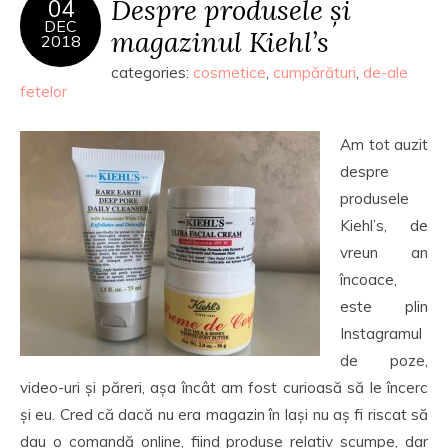
Despre produsele și
04
DEC
magazinul Kiehl’s
2018
categories:
cosmetice
,
cumpărături
,
de-ale
fetelor
Am tot auzit
despre
produsele
Kiehl’s, de
vreun an
încoace,
este plin
Instagramul
de poze,
video-uri și păreri, așa încât am fost curioasă să le încerc
și eu. Cred că dacă nu era magazin în Iași nu aș fi riscat să
dau o comandă online, fiind produse relativ scumpe, dar