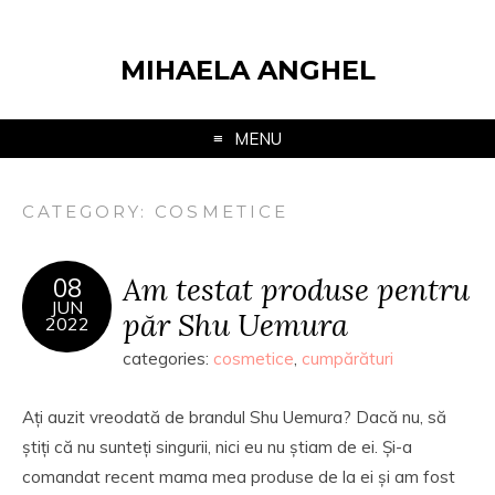
MIHAELA ANGHEL
MENU
CATEGORY:
COSMETICE
Am testat produse pentru
08
JUN
păr Shu Uemura
2022
categories:
cosmetice
,
cumpărături
Ați auzit vreodată de brandul Shu Uemura? Dacă nu, să
știți că nu sunteți singurii, nici eu nu știam de ei. Și-a
comandat recent mama mea produse de la ei și am fost