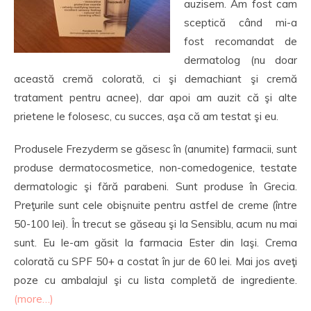
auzisem. Am fost cam
sceptică când mi-a
fost recomandat de
dermatolog (nu doar
această cremă colorată, ci şi demachiant şi cremă
tratament pentru acnee), dar apoi am auzit că şi alte
prietene le folosesc, cu succes, aşa că am testat şi eu.
Produsele Frezyderm se găsesc în (anumite) farmacii, sunt
produse dermatocosmetice, non-comedogenice, testate
dermatologic şi fără parabeni. Sunt produse în Grecia.
Preţurile sunt cele obişnuite pentru astfel de creme (între
50-100 lei). În trecut se găseau şi la Sensiblu, acum nu mai
sunt. Eu le-am găsit la farmacia Ester din Iaşi. Crema
colorată cu SPF 50+ a costat în jur de 60 lei. Mai jos aveţi
poze cu ambalajul şi cu lista completă de ingrediente.
(more…)