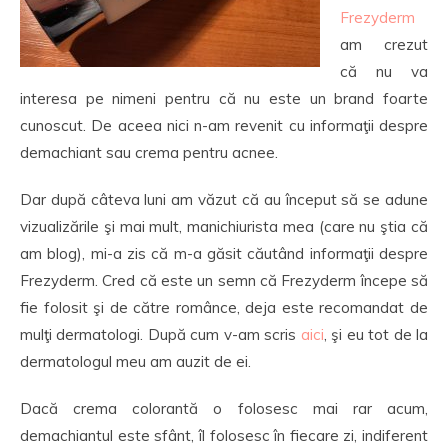
Frezyderm
am crezut
că nu va
interesa pe nimeni pentru că nu este un brand foarte
cunoscut. De aceea nici n-am revenit cu informaţii despre
demachiant sau crema pentru acnee.
Dar după câteva luni am văzut că au început să se adune
vizualizările şi mai mult, manichiurista mea (care nu ştia că
am blog), mi-a zis că m-a găsit căutând informaţii despre
Frezyderm. Cred că este un semn că Frezyderm începe să
fie folosit şi de către românce, deja este recomandat de
mulţi dermatologi. După cum v-am scris
aici
, şi eu tot de la
dermatologul meu am auzit de ei.
Dacă crema colorantă o folosesc mai rar acum,
demachiantul este sfânt, îl folosesc în fiecare zi, indiferent