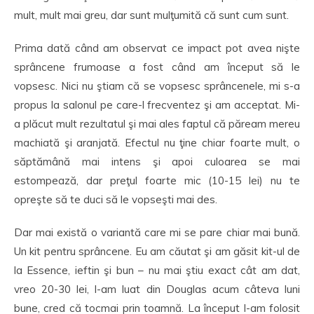
mult, mult mai greu, dar sunt mulţumită că sunt cum sunt.
Prima dată când am observat ce impact pot avea nişte
sprâncene frumoase a fost când am început să le
vopsesc. Nici nu ştiam că se vopsesc sprâncenele, mi s-a
propus la salonul pe care-l frecventez şi am acceptat. Mi-
a plăcut mult rezultatul şi mai ales faptul că păream mereu
machiată şi aranjată. Efectul nu ţine chiar foarte mult, o
săptămână mai intens şi apoi culoarea se mai
estompează, dar preţul foarte mic (10-15 lei) nu te
opreşte să te duci să le vopseşti mai des.
Dar mai există o variantă care mi se pare chiar mai bună.
Un kit pentru sprâncene. Eu am căutat şi am găsit kit-ul de
la Essence, ieftin şi bun – nu mai ştiu exact cât am dat,
vreo 20-30 lei, l-am luat din Douglas acum câteva luni
bune, cred că tocmai prin toamnă. La început l-am folosit