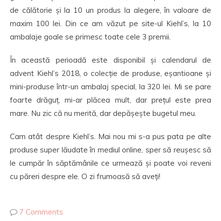
de călătorie și la 10 un produs la alegere, în valoare de
maxim 100 lei. Din ce am văzut pe site-ul Kiehl’s, la 10
ambalaje goale se primesc toate cele 3 premii.
În această perioadă este disponibil și calendarul de
advent Kiehl’s 2018, o colecție de produse, eșantioane și
mini-produse într-un ambalaj special, la 320 lei. Mi se pare
foarte drăguț, mi-ar plăcea mult, dar prețul este prea
mare. Nu zic că nu merită, dar depășește bugetul meu.
Cam atât despre Kiehl’s. Mai nou mi s-a pus pata pe alte
produse super lăudate în mediul online, sper să reușesc să
le cumpăr în săptămânile ce urmează și poate voi reveni
cu păreri despre ele. O zi frumoasă să aveți!
7 Comments