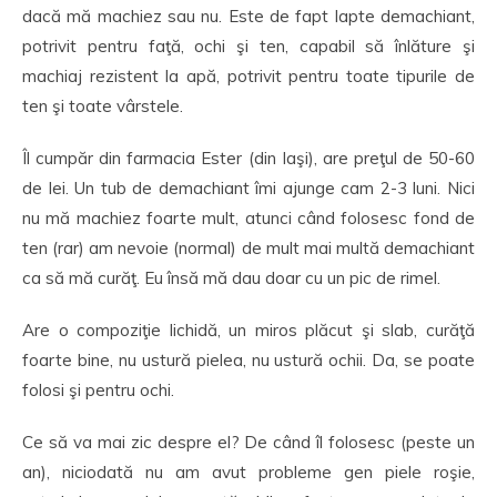
dacă mă machiez sau nu. Este de fapt lapte demachiant,
potrivit pentru faţă, ochi şi ten, capabil să înlăture şi
machiaj rezistent la apă, potrivit pentru toate tipurile de
ten şi toate vârstele.
Îl cumpăr din farmacia Ester (din Iaşi), are preţul de 50-60
de lei. Un tub de demachiant îmi ajunge cam 2-3 luni. Nici
nu mă machiez foarte mult, atunci când folosesc fond de
ten (rar) am nevoie (normal) de mult mai multă demachiant
ca să mă curăţ. Eu însă mă dau doar cu un pic de rimel.
Are o compoziţie lichidă, un miros plăcut şi slab, curăţă
foarte bine, nu ustură pielea, nu ustură ochii. Da, se poate
folosi şi pentru ochi.
Ce să va mai zic despre el? De când îl folosesc (peste un
an), niciodată nu am avut probleme gen piele roşie,