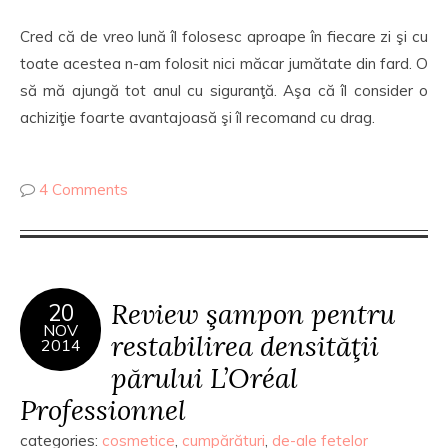
Cred că de vreo lună îl folosesc aproape în fiecare zi şi cu
toate acestea n-am folosit nici măcar jumătate din fard. O
să mă ajungă tot anul cu siguranţă. Aşa că îl consider o
achiziţie foarte avantajoasă şi îl recomand cu drag.
4 Comments
Review şampon pentru
20
NOV
restabilirea densităţii
2014
părului L’Oréal
Professionnel
categories:
cosmetice
,
cumpărături
,
de-ale fetelor