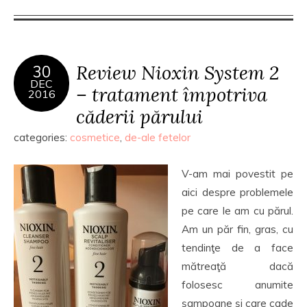
Review Nioxin System 2
30
DEC
– tratament împotriva
2016
căderii părului
categories:
cosmetice
,
de-ale fetelor
V-am mai povestit pe
aici despre problemele
pe care le am cu părul.
Am un păr fin, gras, cu
tendinţe de a face
mătreaţă dacă
folosesc anumite
şampoane şi care cade