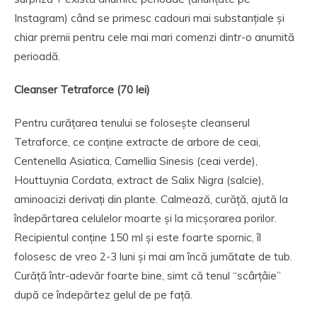
Instagram) când se primesc cadouri mai substanțiale și
chiar premii pentru cele mai mari comenzi dintr-o anumită
perioadă.
Cleanser Tetraforce (70 lei)
Pentru curățarea tenului se folosește cleanserul
Tetraforce, ce conține extracte de arbore de ceai,
Centenella Asiatica, Camellia Sinesis (ceai verde),
Houttuynia Cordata, extract de Salix Nigra (salcie),
aminoacizi derivați din plante. Calmează, curăță, ajută la
îndepărtarea celulelor moarte și la micșorarea porilor.
Recipientul conține 150 ml și este foarte spornic, îl
folosesc de vreo 2-3 luni și mai am încă jumătate de tub.
Curăță într-adevăr foarte bine, simt că tenul “scârțâie”
după ce îndepărtez gelul de pe față.