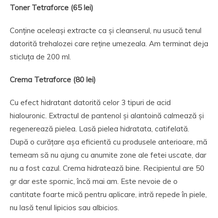
Toner Tetraforce (65 lei)
Conține aceleași extracte ca și cleanserul, nu usucă tenul
datorită trehalozei care reține umezeala. Am terminat deja
sticluța de 200 ml.
Crema Tetraforce (80 lei)
Cu efect hidratant datorită celor 3 tipuri de acid
hialouronic. Extractul de pantenol și alantoină calmează și
regenerează pielea. Lasă pielea hidratata, catifelată.
După o curățare așa eficientă cu produsele anterioare, mă
temeam să nu ajung cu anumite zone ale fetei uscate, dar
nu a fost cazul. Crema hidratează bine. Recipientul are 50
gr dar este spornic, încă mai am. Este nevoie de o
cantitate foarte mică pentru aplicare, intră repede în piele,
nu lasă tenul lipicios sau albicios.