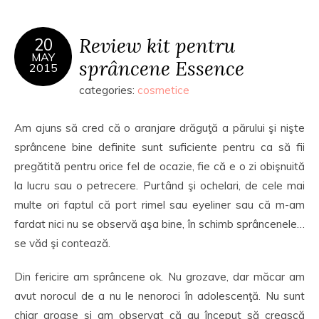
Review kit pentru
20
MAY
sprâncene Essence
2015
categories:
cosmetice
Am ajuns să cred că o aranjare drăguţă a părului şi nişte
sprâncene bine definite sunt suficiente pentru ca să fii
pregătită pentru orice fel de ocazie, fie că e o zi obişnuită
la lucru sau o petrecere. Purtând şi ochelari, de cele mai
multe ori faptul că port rimel sau eyeliner sau că m-am
fardat nici nu se observă aşa bine, în schimb sprâncenele…
se văd şi contează.
Din fericire am sprâncene ok. Nu grozave, dar măcar am
avut norocul de a nu le nenoroci în adolescenţă. Nu sunt
chiar groase şi am observat că au început să crească