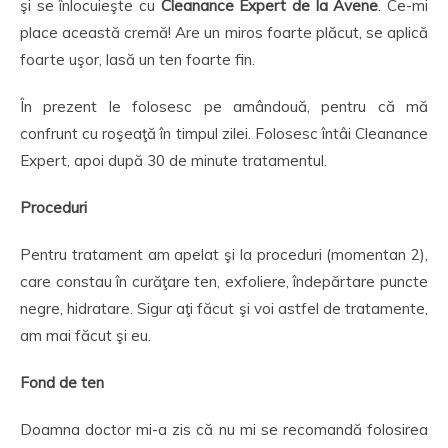
şi se înlocuieşte cu
Cleanance Expert de la Avene
. Ce-mi
place această cremă! Are un miros foarte plăcut, se aplică
foarte uşor, lasă un ten foarte fin.
În prezent le folosesc pe amândouă, pentru că mă
confrunt cu roşeaţă în timpul zilei. Folosesc întâi Cleanance
Expert, apoi după 30 de minute tratamentul.
Proceduri
Pentru tratament am apelat şi la proceduri (momentan 2),
care constau în curăţare ten, exfoliere, îndepărtare puncte
negre, hidratare. Sigur aţi făcut şi voi astfel de tratamente,
am mai făcut şi eu.
Fond de ten
Doamna doctor mi-a zis că nu mi se recomandă folosirea