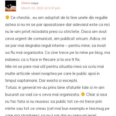
Diana
says:
March 23, 2012 at 1:47 pm
Ce chestie…eu am adoptat de la tine unele din regulile
astea si nu mi se par apasatoare dar adevarul este ca nici
nu le-am privit niciodata prea cu strictete. Daca am avut
ceva urgent de comunicat, am publicat oricum. Adica, mi
se par mai degraba reguli interne – pentru mine, sa invat
sa fiu mai organizata. Ca cine trece pe la mine pe blog, ma
indoiesc ca o face in fiecare zi la ora 9 fix.
Mie mi se pare mai util pentru situatia mea sa scriu mai
multe articole vineri noaptea pe care le public apoi in
timpul saptamanii. Dar exista si exceptii.
Totusi, in general mi-au prins bine sfaturile tale si m-am
bucurat sa vad ca-s ceva mai organizata.
Chiar si asa
nu fac fata si nu reusesc sa public tot ce-mi trece prin
minte sau tot ce vreau (cel mai bun exemplu e tea.mug pe
care ma straduiesc sa nu-l sar dar nu prea-mi iese).