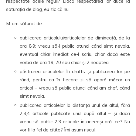
respectate acele reguli? Dacă respectarea lor duce la
saturația de blog, eu zic că nu.
M-am săturat de:
publicarea articolului/articolelor de dimineață, de la
ora 8,9; vreau să-l public atunci când simt nevoia,
eventual chiar imediat ce-l scriu, chiar dacă este
vorba de ora 19, 20 sau chiar și 2 noaptea.
păstrarea articolelor în drafts și publicarea lor pe
rând, pentru ca în fiecare zi să apară măcar un
articol – vreau să public atunci când am chef, când
simt nevoia.
publicarea articolelor la distanță unul de altul, fără
2,3,4 articole publicate unul după altul – și dacă
vreau să public 2,3 articole în aceeași oră, ce? Nu
vor fi la fel de citite? Îmi asum riscul.