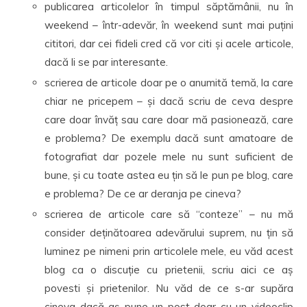
publicarea articolelor în timpul săptămânii, nu în
weekend – într-adevăr, în weekend sunt mai puțini
cititori, dar cei fideli cred că vor citi și acele articole,
dacă li se par interesante.
scrierea de articole doar pe o anumită temă, la care
chiar ne pricepem – și dacă scriu de ceva despre
care doar învăț sau care doar mă pasionează, care
e problema? De exemplu dacă sunt amatoare de
fotografiat dar pozele mele nu sunt suficient de
bune, și cu toate astea eu țin să le pun pe blog, care
e problema? De ce ar deranja pe cineva?
scrierea de articole care să “conteze” – nu mă
consider deținătoarea adevărului suprem, nu țin să
luminez pe nimeni prin articolele mele, eu văd acest
blog ca o discuție cu prietenii, scriu aici ce aș
povesti și prietenilor. Nu văd de ce s-ar supăra
cineva dacă aș pune un post doar cu un videoclip