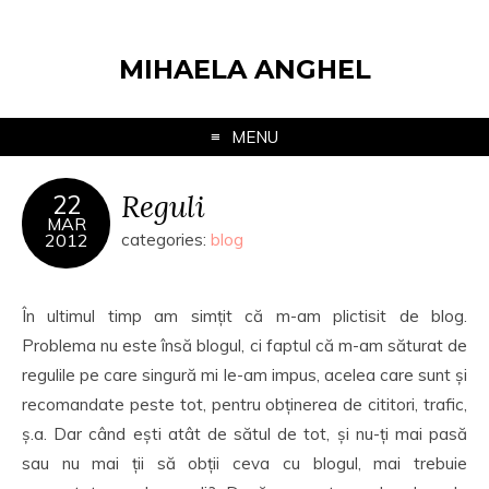
MIHAELA ANGHEL
MENU
Reguli
22
MAR
2012
categories:
blog
În ultimul timp am simțit că m-am plictisit de blog.
Problema nu este însă blogul, ci faptul că m-am săturat de
regulile pe care singură mi le-am impus, acelea care sunt și
recomandate peste tot, pentru obținerea de cititori, trafic,
ș.a. Dar când ești atât de sătul de tot, și nu-ți mai pasă
sau nu mai ții să obții ceva cu blogul, mai trebuie