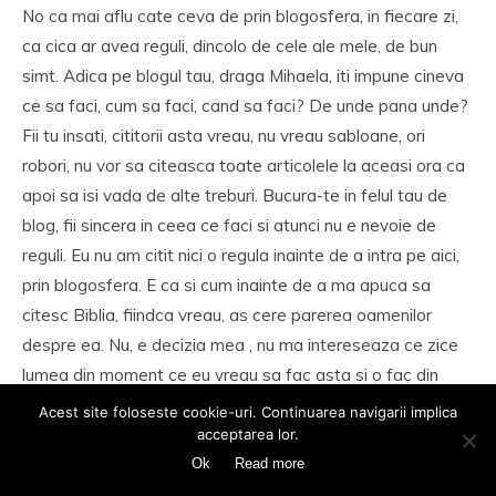
No ca mai aflu cate ceva de prin blogosfera, in fiecare zi,
ca cica ar avea reguli, dincolo de cele ale mele, de bun
simt. Adica pe blogul tau, draga Mihaela, iti impune cineva
ce sa faci, cum sa faci, cand sa faci? De unde pana unde?
Fii tu insati, cititorii asta vreau, nu vreau sabloane, ori
robori, nu vor sa citeasca toate articolele la aceasi ora ca
apoi sa isi vada de alte treburi. Bucura-te in felul tau de
blog, fii sincera in ceea ce faci si atunci nu e nevoie de
reguli. Eu nu am citit nici o regula inainte de a intra pe aici,
prin blogosfera. E ca si cum inainte de a ma apuca sa
citesc Biblia, fiindca vreau, as cere parerea oamenilor
despre ea. Nu, e decizia mea , nu ma intereseaza ce zice
lumea din moment ce eu vreau sa fac asta si o fac din
placere. Fara reguli, Mihaela. Astea nu sunt pentru aici, ci
Acest site foloseste cookie-uri. Continuarea navigarii implica
pentru sofat!!
acceptarea lor.
Ok
Read more
Reply