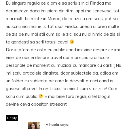
Eu singura regula ce o am e sa scriu zilnic! Fiindca ma
deranjeaza daca imi pierd din ritm, apoi ma ‘lenevesc’ tot
mai mult, tin minte in Maroc, daca azi nu am scris, pot sa
nu scriu nici maine, si tot asa! Fiindca uneori ai prea multe
de zis de nu mai stii cum sa le zici sau nu ai nimic de zis si
te gandesti sa scrii totusi ceva!
Dar in afara de asta eu public cand imi vine despre ce imi
vine, de obicei despre travel dar mai scriu si articole
personale de moment cu muzica, cu mancare cu carti :)Nu
imi scriu articolele dinainte, doar subiectele da, adica am
un folder cu subiecte pe care le dezvolt atunci cand nu
gasesc altceva! In rest scriu la minut cum s-ar zice! Cum
scriu cum public
E mai bine fara reguli, alfel blogul
devine ceva obositor, stresant
Reply
Mihaela
says: