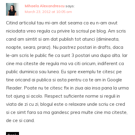
Mihaela Alexandrescu
says:
March 23, 2012 at 10:05 am
Citind articolul tau mi-am dat seama ca eu n-am avut
niciodata vreo regula cu privire la scrisul pe blog. Am scris
cand am simtit si am dat publish tot atunci (dimineata,
noapte, seara, pranz). Nu pastrez postari in drafts, daca
le-am scris le public fie ca sunt 3 postari una dupa alta. Iar
cine ma citeste de regula ma va citi oricum, indiferent ca
public duminica sau lunea. Eu spre exemplu te citesc pe
tine oricand ai publica si asta pentru ca te am in Google
Reader. Poate nu te citesc fix in ziua aia insa pana la urma
tot ajung si acolo. Respect suficiente norme si reguli in
viata de zi cu zi, blogul este o relaxare unde scriu ce cred
si ce simt fara sa ma gandesc prea multe cine ma citeste,
de ce si cand.
Reply