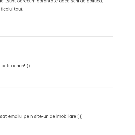
le…sunt oarecum garantate daca scrii de politica,
ticolul tau).
nti-aerian! :))
sat emailul pe n site-uri de imobiliare :)))