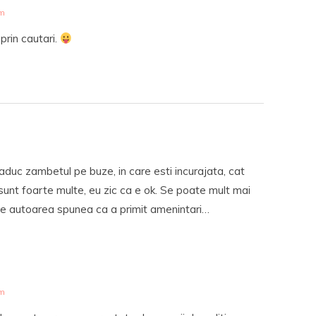
am
 prin cautari.
aduc zambetul pe buze, in care esti incurajata, cat
 sunt foarte multe, eu zic ca e ok. Se poate mult mai
are autoarea spunea ca a primit amenintari…
am