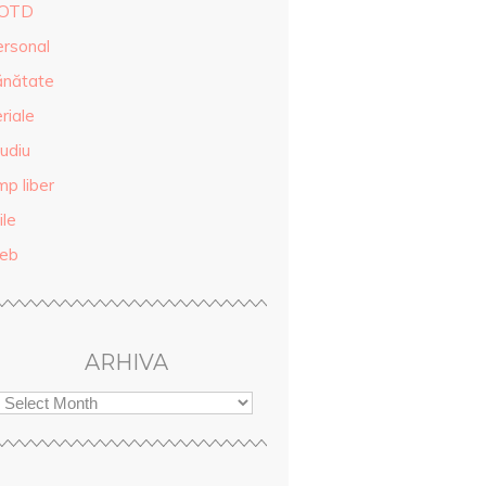
OTD
ersonal
ănătate
riale
udiu
mp liber
ile
eb
ARHIVA