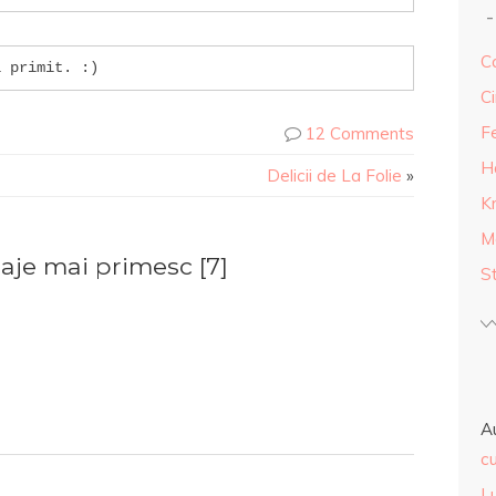
Ca
i primit. :)
Ci
F
12 Comments
H
Delicii de La Folie
»
K
M
je mai primesc [7]
S
A
cu
L