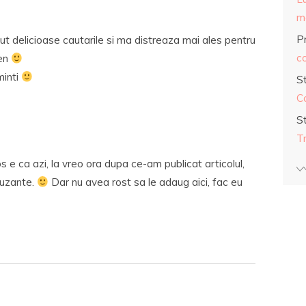
ma
Pr
ut delicioase cautarile si ma distreaza mai ales pentru
co
zen
minti
S
C
S
T
os e ca azi, la vreo ora dupa ce-am publicat articolul,
muzante.
Dar nu avea rost sa le adaug aici, fac eu