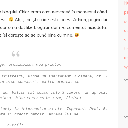
N
 blogului. Chiar eram cam nervoasă în momentul când
p
besc.
Ah, și nu știu cine este acest Adrian, pagina lui
s
ar că a dat like blogului, dar n-a comentat niciodată.
se
re își dorește să se pună bine cu mine.
st
ti
ut
ge, preaiubitul meu prieten
w
Dumitrescu, vinde un apartament 3 camere, cf. I,

in bloc construit pentru armata, cu 

 mp, balcon cat toate cele 3 camere, in apropiere

piata, bloc contructie 1976, finisat 

tari, la intersectie cu str. Toporasi. Pret. 51000

ta si credit bancar. Adresa lui de 

e-mail: