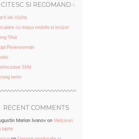
- CITESC SI RECOMAND -
rti de Vizita
rculare cu masa mobila si incizor
eng Shui
api.Riverwoman
roko
otocoase Stihl
trung lemn
RECENT COMMENTS
ugustin Marian Ivanov
on
Melcisori
 lapte
ucica
on
Despre produsele și