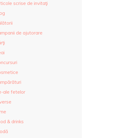
ticole scrise de invitaţi
log
lătorii
ampanii de ajutorare
rţi
eai
ncursuri
osmetice
umpărături
-ale fetelor
iverse
lme
od & drinks
odă