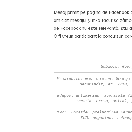
Mesaj primit pe pagina de Facebook a
am citit mesajul și m-a făcut să zâm
de Facebook nu este relevantă, știu do
O fi vreun participant la concursuri ca
Subiect: Geor
Preaiubitul meu prieten, George 
decomandat, et. 7/10, 
adapost antiaerian, suprafata 72
scoala, cresa, spital, 
1977. Locatie: prelungirea Feren
EUR, negociabil. Accep