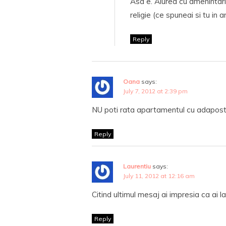
Asa e. Aiurea cu amenintari
religie (ce spuneai si tu in ar
Reply
Oana
says:
July 7, 2012 at 2:39 pm
NU poti rata apartamentul cu adapost a
Reply
Laurentiu
says:
July 11, 2012 at 12:16 am
Citind ultimul mesaj ai impresia ca ai la
Reply