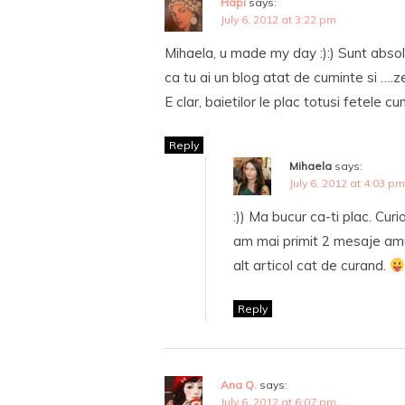
Hapi
says:
July 6, 2012 at 3:22 pm
Mihaela, u made my day :):) Sunt absol
ca tu ai un blog atat de cuminte si ….
E clar, baietilor le plac totusi fetele cu
Reply
Mihaela
says:
July 6, 2012 at 4:03 pm
:)) Ma bucur ca-ti plac. Curi
am mai primit 2 mesaje a
alt articol cat de curand.
Reply
Ana Q.
says:
July 6, 2012 at 6:07 pm