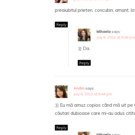
preaiubitul prieten, concubin, amant, lov
Reply
Mihaela
says:
July 6, 2012 at 6:09 pm
:)) Da.
Reply
Andra
says:
July 6, 2012 at 8:44 pm
:)) Eu mă amuz copios când mă uit pe G
căutari dubioase care mi-au adus citito
Reply
Mihaela
says: