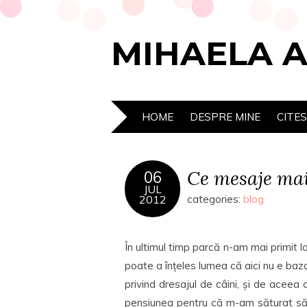
MIHAELA 
HOME
DESPRE MINE
CITE
Ce mesaje mai
06
JUL
2012
categories:
blog
În ultimul timp parcă n-am mai primit 
poate a înțeles lumea că aici nu e ba
privind dresajul de câini, și de aceea
pensiunea pentru că m-am săturat să 