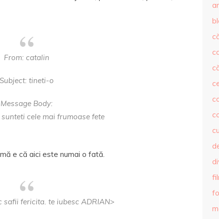
ar
b
că
c
From: catalin
că
Subject: tineti-o
c
co
Message Body:
c
a sunteti cele mai frumoase fete
c
de
mă e că aici este numai o fată.
d
fi
fo
sc safii fericita. te iubesc ADRIAN>
m