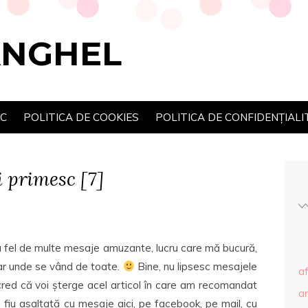
ANGHEL
SC
POLITICA DE COOKIES
POLITICA DE CONFIDENȚIALI
 primesc [7]
la fel de multe mesaje amuzante, lucru care mă bucură,
zar unde se vând de toate.
Bine, nu lipsesc mesajele
af
 cred că voi șterge acel articol în care am recomandat
ar
fiu asaltată cu mesaje aici, pe facebook, pe mail, cu