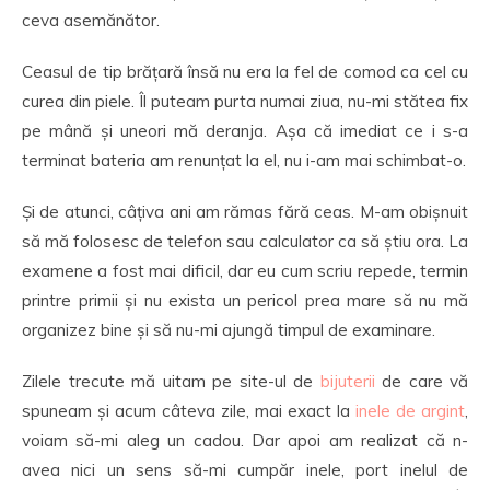
ceva asemănător.
Ceasul de tip brățară însă nu era la fel de comod ca cel cu
curea din piele. Îl puteam purta numai ziua, nu-mi stătea fix
pe mână și uneori mă deranja. Așa că imediat ce i s-a
terminat bateria am renunțat la el, nu i-am mai schimbat-o.
Și de atunci, câțiva ani am rămas fără ceas. M-am obișnuit
să mă folosesc de telefon sau calculator ca să știu ora. La
examene a fost mai dificil, dar eu cum scriu repede, termin
printre primii și nu exista un pericol prea mare să nu mă
organizez bine și să nu-mi ajungă timpul de examinare.
Zilele trecute mă uitam pe site-ul de
bijuterii
de care vă
spuneam și acum câteva zile, mai exact la
inele de argint
,
voiam să-mi aleg un cadou. Dar apoi am realizat că n-
avea nici un sens să-mi cumpăr inele, port inelul de