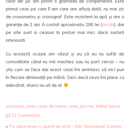
celor din jur, am primit o grămadă de complimente. Este
primul ceas pe care îl am care are afișaj dată, nu mai zic
de cronometru și cronograf. Este rezistent la apă și are o
garanție de 2 ani. A costat aproximativ 280 lei (
detalii
), dar
pe site sunt si ceasuri la preturi mai mici, daca sunteti
interesati.
Cu această ocazie am văzut și eu că eu nu sufăr de
comoditate când nu mă machiez sau nu port cercei – nu
știu cum se face dar acest ceas îmi amintesc să mi-l pun
în fiecare dimineață pe mână. Deci dacă ceva îmi place cu
adevărat, atunci nu uit de el.
accesorii
,
ceas
,
ceas de mana
,
ceas jaz-ma
,
online bijoux
22 Comments
«
Pe când eram o operă de artă – Eric-Emmanuel Schmitt