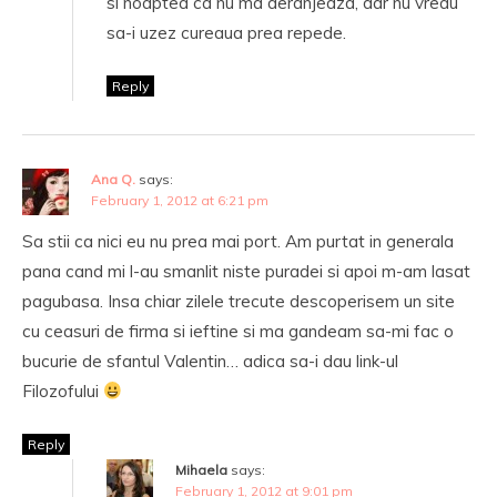
si noaptea ca nu ma deranjeaza, dar nu vreau
sa-i uzez cureaua prea repede.
Reply
Ana Q.
says:
February 1, 2012 at 6:21 pm
Sa stii ca nici eu nu prea mai port. Am purtat in generala
pana cand mi l-au smanlit niste puradei si apoi m-am lasat
pagubasa. Insa chiar zilele trecute descoperisem un site
cu ceasuri de firma si ieftine si ma gandeam sa-mi fac o
bucurie de sfantul Valentin… adica sa-i dau link-ul
Filozofului
Reply
Mihaela
says:
February 1, 2012 at 9:01 pm