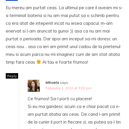
Eu mereu am purtat ceas. La ultimul pe care il aveam mi s-
a terminat bateria si nu am mai putut sa o schimb pentru
ca era atat de intepenit incat nu iesea capacul, m-am
enervat si l-am aruncat la gunoi :)) asa ca nu am mai
purtat o perioada. Dar apoi am inceput sa-mi doresc un
ceas nou… asa ca ieri am primit unul cadou de la prietenul
meu si acum parca nu-mi imaginez cum de am stat atata
timp fara ceas
Al tau e foarte frumos!
Reply
Mihaela
says:
February 1, 2012 at 9:02 pm
Ce frumos! Sa-l porti cu placere!
Si eu ma gandesc acum ca e chiar pacat ca n-
am purtat atatia ani ceas. De cand l-am primit
de la curier il port in fiecare zi, as putea sa-l tin