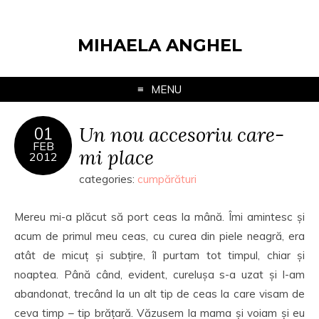
MIHAELA ANGHEL
MENU
Un nou accesoriu care-
01
FEB
mi place
2012
categories:
cumpărături
Mereu mi-a plăcut să port ceas la mână. Îmi amintesc și
acum de primul meu ceas, cu curea din piele neagră, era
atât de micuț și subțire, îl purtam tot timpul, chiar și
noaptea. Până când, evident, curelușa s-a uzat și l-am
abandonat, trecând la un alt tip de ceas la care visam de
ceva timp – tip brățară. Văzusem la mama și voiam și eu