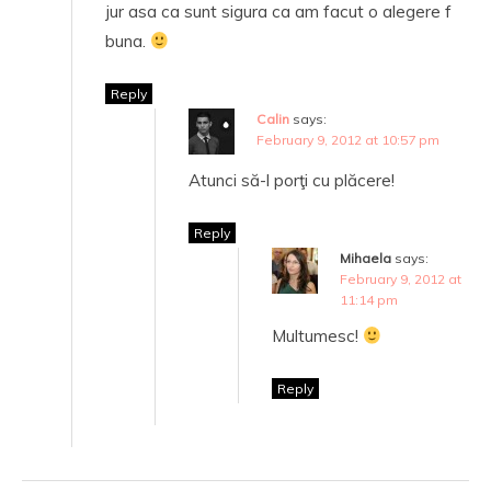
jur asa ca sunt sigura ca am facut o alegere f
buna.
Reply
Calin
says:
February 9, 2012 at 10:57 pm
Atunci să-l porţi cu plăcere!
Reply
Mihaela
says:
February 9, 2012 at
11:14 pm
Multumesc!
Reply