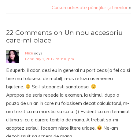
Cursuri adresate părinților și tinerilor
»
22 Comments on Un nou accesoriu
care-mi place
Nice
says:
February 1, 2012 at 3:10 pm
E superb, il ador, desi eu in general nu port ceas(la fel ca si
tine ma folosesc de mobil), n-as refuza asemenea
bijuterie.
Sa-l stapanesti sanatoasa.
Apropos de scris repede la examen, la ultimul, dupa o
pauza de un an in care nu folosisem decat calculatorul, m-
am trezit ca nu mai stiu sa scriu. :)) Evident ca am terminat
ultima si cu o durere teribila de mana. A trebuit sa-mi
adaptez scrisul, faceam niste litere uriase.
Ne-am
dezobisnuit sa scriem de mana…