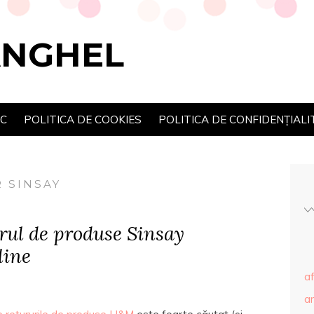
ANGHEL
SC
POLITICA DE COOKIES
POLITICA DE CONFIDENȚIALI
 SINSAY
rul de produse Sinsay
line
af
ar