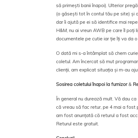
să primești banii înapoi). Ulterior pregă
(o găsești tot în contul tău pe site) și 
dar îi ajută pe ei să identifice mai re
H&M, nu ai vreun AWB pe care îl poți lipi
documentele pe cutie iar ție îți va da o
O dată mi s-a întâmplat să chem curierul
coletul. Am încercat să mut programare
clienții, am explicat situația și m-au aj
Sosirea coletului înapoi la furnizor
&
Re
În general nu durează mult. Vă dau ca 
că vreau să fac retur, pe 4 mai a fost 
am fost anunțată că returul a fost acce
Returul este gratuit.