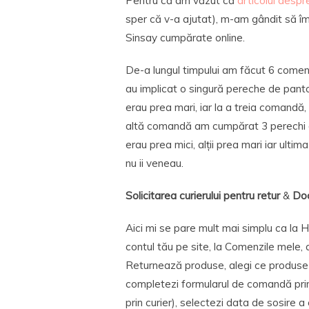
Pentru că am văzut că
articolul desp
sper că v-a ajutat), m-am gândit să î
Sinsay cumpărate online.
De-a lungul timpului am făcut 6 comen
au implicat o singură pereche de panto
erau prea mari, iar la a treia comandă,
altă comandă am cumpărat 3 perechi de
erau prea mici, alții prea mari iar ult
nu ii veneau.
Solicitarea curierului pentru retur
&
Doc
Aici mi se pare mult mai simplu ca la H&
contul tău pe site, la Comenzile mele, 
Returnează produse, alegi ce produse v
completezi formularul de comandă prin 
prin curier), selectezi data de sosire a