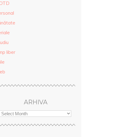
OTD
ersonal
ănătate
riale
udiu
mp liber
ile
eb
ARHIVA