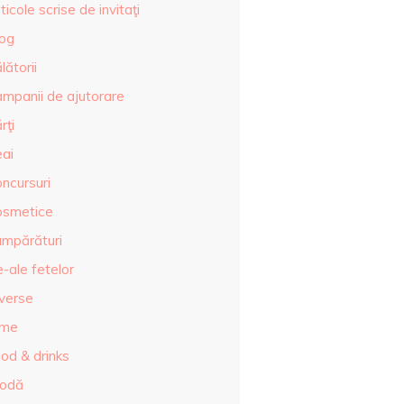
ticole scrise de invitaţi
log
lătorii
ampanii de ajutorare
rţi
eai
ncursuri
osmetice
umpărături
-ale fetelor
iverse
lme
od & drinks
odă