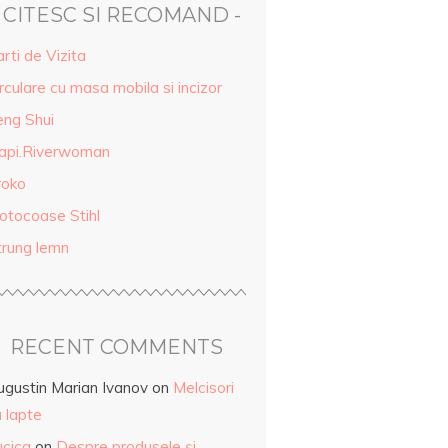
- CITESC SI RECOMAND -
rti de Vizita
rculare cu masa mobila si incizor
eng Shui
api.Riverwoman
roko
otocoase Stihl
trung lemn
RECENT COMMENTS
ugustin Marian Ivanov
on
Melcisori
 lapte
ucica
on
Despre produsele și