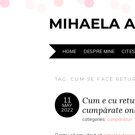
MIHAELA 
HOME
DESPRE MINE
CITE
TAG:
CUM SE FACE RETUR
Cum e cu retu
11
MAY
cumpărate on
2022
categories:
cumpărături