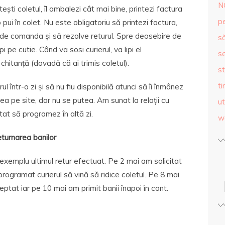
N
tești coletul, îl ambalezi cât mai bine, printezi factura
p
o pui în colet. Nu este obligatoriu să printezi factura,
pede comanda și să rezolve returul. Spre deosebire de
s
 pe cutie. Când va sosi curierul, va lipi el
se
 chitanță (dovadă că ai trimis coletul).
st
ti
 într-o zi și să nu fiu disponibilă atunci să îi înmânez
a pe site, dar nu se putea. Am sunat la relații cu
ut
utat să programez în altă zi.
w
turnarea banilor
exemplu ultimul retur efectuat. Pe 2 mai am solicitat
programat curierul să vină să ridice coletul. Pe 8 mai
ptat iar pe 10 mai am primit banii înapoi în cont.