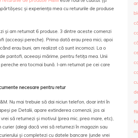
re retururile de produse H&M
este foarte căutat (și
ar
mpărtășesc și experiența mea cu retururile de produse
b
că
zi și am returnat 6 produse. 3 dintre aceste comenzi
c
fi (acceași pereche). Prima dată erau prea mici, apoi
că
 când erau buni, am realizat că sunt incomozi. La o
c
 pantofi, aceeași mărime, pentru fetița mea. Unii
co
ima pereche era tocmai bună. I-am returnat pe cei care
c
c
umente necesare pentru retur
de
M. Nu mai trebuie să dai niciun telefon, doar intri în
d
apeși pe Detalii, apare extinderea comenzii, jos ai
fi
rei să returnezi și motivul (prea mic, prea mare, etc),
fo
curier (alegi dacă vrei să returnezi în magazin sau
m
 curierului și completezi cu datele bancare (unde vrei