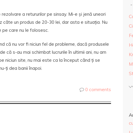
ezolvare a retururilor pe sinsay. Mi-e și jenă uneori
Ca
nez câte un produs de 20-30 lei, dar asta e situația. Nu
Ci
 pe care nu le folosesc.
F
d că nu vor fi niciun fel de probleme, dacă produsele
H
e că s-au mai schimbat lucrurile în ultimii ani, nu am
K
e niciun site, nu mai este ca la început când ți se
M
u-ți dea banii înapoi.
S
0 comments
A
cu
L