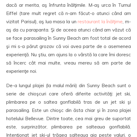
dacă ar merita, aş înfrunta înălţimile. M-aş urca în Turnul
Eiffel (tare mult regret că n-am făcut-o atunci când am
vizitat Parisul), aş lua masa
la un
restaurant la înălţime
, m-
aş da cu parapanta. Şi de aceea atunci când am văzut că
se face parasailing în Sunny Beach am fost total de acord
şi mi s-a părut grozav că voi avea parte de o asemenea
experienţă. Nu ştiu, am ajuns la o vârstă la care îmi doresc
să încerc cât mai multe, vreau mereu să am parte de
experienţe noi.
De-a lungul plajei (la malul mării) din Sunny Beach sunt o
serie de chioşcuri care oferă diferite activităţi: jet ski,
plimbarea pe o saltea gonflabilă tras de un jet ski şi
parasailing. Este un chioşc din ăsta chiar şi în zona plajei
hotelului Bellevue. Dintre toate, cea mai greu de suportat
este, surprinzător, plimbarea pe salteaua gonflabilă.
Intenţionat jet ski-ul trăgea salteaua aia peste valuri, o