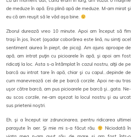
La un moment dat, când eram în larg, am văzut o mulţime
de meduze în apă. Era plină apă de meduze. M-am mirat şi
eu că am reuşit să le văd aşa bine.
Zborul durează vreo 10 minute. Apoi am început să fim
traşi în jos, încet (aşadar coborârea este lină, nu simţi acel
sentiment aiurea în piept, de picaj). Am ajuns aproape de
apă, am intrat puţin cu picioarele în apă, şi apoi am fost
ridicaţi la loc. Asta s-a întâmplat în cazul nostru, alţii de pe
barcă au intrat tare în apă, chiar şi cu capul…depinde de
cum manevrează cei de pe barcă corzile. Apoi ne-au tras
uşor către barcă, am pus picioarele pe barcă şi…gata. Ne-
au scos corzile, ne-am aşezat la locul nostru şi au urcat
sus prietenii noştri.
Eh, şi a început iar zdruncinarea, pentru ridicarea ultimei
paraşute în aer. Şi mie mi s-a făcut rău.
Niciodată în
viaţa mea n-am avut rău de mare şi am fost într-o