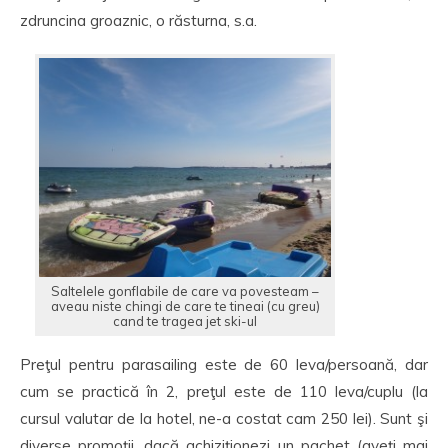
zdruncina groaznic, o răsturna, s.a.
Saltelele gonflabile de care va povesteam –
aveau niste chingi de care te tineai (cu greu)
cand te tragea jet ski-ul
Preţul pentru parasailing este de 60 leva/persoană, dar
cum se practică în 2, preţul este de 110 leva/cuplu (la
cursul valutar de la hotel, ne-a costat cam 250 lei). Sunt şi
diverse promoţii, dacă achiziţionezi un pachet (aveţi mai