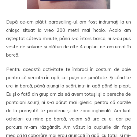
După ce-am plătit parasailing-ul, am fost îndrumaţi la un
chioşc situat la vreo 200 metri mai încolo. Acolo am
aşteptat câteva minute, până s-a întors barca, ni s-au pus
veste de salvare şi alături de alte 4 cupluri, ne-am urcat în
barcă.
Pentru această activitate te îmbraci în costum de baie
pentru că vei intra în apă, cel puţin pe jumătate. Şi când te
urci în barcă, până ajungi la scări, intri în apă până la piept.
Eu şi o fată din grup am zis să avem totuşi şi o pereche de
pantaloni scurţi, ni s-a părut mai igienic, pentru că corzile
de la paraşută te prindeau şi de zona inghinală. Am luat
ochelarii cu mine pe barcă, voiam să urc cu ei, dar pe
parcurs m-am răzgândit. Am văzut la cuplurile din faţa
mea că la coborâre mai erau aruncaţi în apă, cu totul, şi mi-