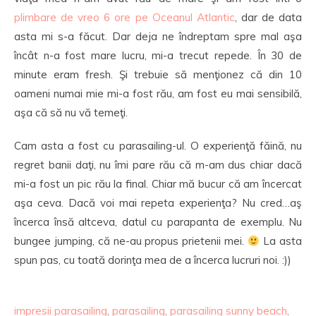
plimbare de vreo 6 ore pe Oceanul Atlantic
, dar de data
asta mi s-a făcut. Dar deja ne îndreptam spre mal aşa
încât n-a fost mare lucru, mi-a trecut repede. În 30 de
minute eram fresh. Şi trebuie să menţionez că din 10
oameni numai mie mi-a fost rău, am fost eu mai sensibilă,
aşa că să nu vă temeţi.
Cam asta a fost cu parasailing-ul. O experienţă făină, nu
regret banii daţi, nu îmi pare rău că m-am dus chiar dacă
mi-a fost un pic rău la final. Chiar mă bucur că am încercat
aşa ceva. Dacă voi mai repeta experienţa? Nu cred…aş
încerca însă altceva, datul cu parapanta de exemplu. Nu
bungee jumping, că ne-au propus prietenii mei.
La asta
spun pas, cu toată dorinţa mea de a încerca lucruri noi. :))
impresii parasailing
,
parasailing
,
parasailing sunny beach
,