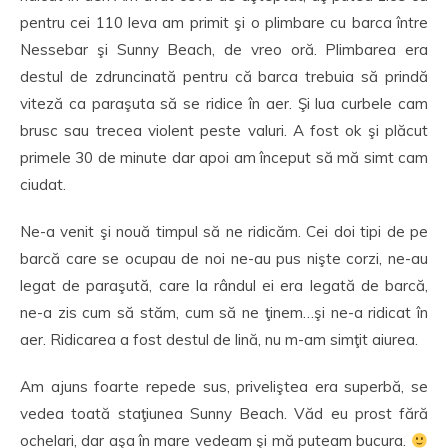
pentru cei 110 leva am primit şi o plimbare cu barca între
Nessebar şi Sunny Beach, de vreo oră. Plimbarea era
destul de zdruncinată pentru că barca trebuia să prindă
viteză ca paraşuta să se ridice în aer. Şi lua curbele cam
brusc sau trecea violent peste valuri. A fost ok şi plăcut
primele 30 de minute dar apoi am început să mă simt cam
ciudat.
Ne-a venit şi nouă timpul să ne ridicăm. Cei doi tipi de pe
barcă care se ocupau de noi ne-au pus nişte corzi, ne-au
legat de paraşută, care la rândul ei era legată de barcă,
ne-a zis cum să stăm, cum să ne ţinem…şi ne-a ridicat în
aer. Ridicarea a fost destul de lină, nu m-am simţit aiurea.
Am ajuns foarte repede sus, priveliştea era superbă, se
vedea toată staţiunea Sunny Beach. Văd eu prost fără
ochelari, dar aşa în mare vedeam şi mă puteam bucura.