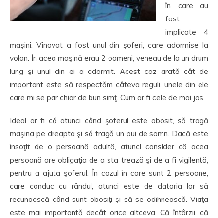
în care au
fost
implicate 4
maşini. Vinovat a fost unul din şoferi, care adormise la
volan. În acea maşină erau 2 oameni, veneau de la un drum
lung şi unul din ei a adormit. Acest caz arată cât de
important este să respectăm câteva reguli, unele din ele
care mi se par chiar de bun simţ. Cum ar fi cele de mai jos.
Ideal ar fi că atunci când şoferul este obosit, să tragă
maşina pe dreapta şi să tragă un pui de somn. Dacă este
însoţit de o persoană adultă, atunci consider că acea
persoană are obligaţia de a sta trează şi de a fi vigilentă,
pentru a ajuta şoferul. În cazul în care sunt 2 persoane,
care conduc cu rândul, atunci este de datoria lor să
recunoască când sunt obosiţi şi să se odihnească. Viaţa
este mai importantă decât orice altceva. Că întârzii, că