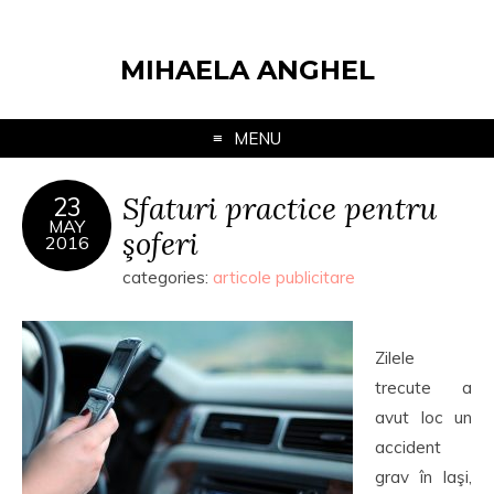
MIHAELA ANGHEL
MENU
Sfaturi practice pentru
23
MAY
şoferi
2016
categories:
articole publicitare
Zilele
trecute a
avut loc un
accident
grav în Iaşi,