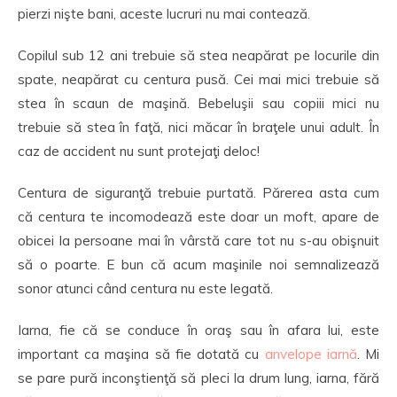
pierzi nişte bani, aceste lucruri nu mai contează.
Copilul sub 12 ani trebuie să stea neapărat pe locurile din
spate, neapărat cu centura pusă. Cei mai mici trebuie să
stea în scaun de maşină. Bebeluşii sau copiii mici nu
trebuie să stea în faţă, nici măcar în braţele unui adult. În
caz de accident nu sunt protejaţi deloc!
Centura de siguranţă trebuie purtată. Părerea asta cum
că centura te incomodează este doar un moft, apare de
obicei la persoane mai în vârstă care tot nu s-au obişnuit
să o poarte. E bun că acum maşinile noi semnalizează
sonor atunci când centura nu este legată.
Iarna, fie că se conduce în oraş sau în afara lui, este
important ca maşina să fie dotată cu
anvelope iarnă
. Mi
se pare pură inconştienţă să pleci la drum lung, iarna, fără