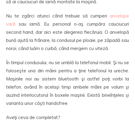
să ai cauciucuri de iarnă montate la maşină.
Nu te zgârci atunci când trebuie să cumperi
anvelope
vară
sau iarnă. Eu personal n-aş cumpăra cauciucuri
second hand, dar aici este alegerea fiecăruia. O anvelopă
bună ajută la frânare, la condusul pe ploaie, pe zăpadă sau
noroi, când luăm o curbă, când mergem cu viteză.
În timpul condusului, nu se umblă la telefonul mobil. Şi nu se
foloseşte una din mâini pentru a ţine telefonul la ureche.
Maşinile noi au sistem bluetooth şi astfel poţi vorbi la
telefon, având în acelaşi timp ambele mâini pe volum şi
auzind interlocutorul în boxele maşinii. Există bineînţeles şi
varianta unor căşti handsfree.
Aveţi ceva de completat?