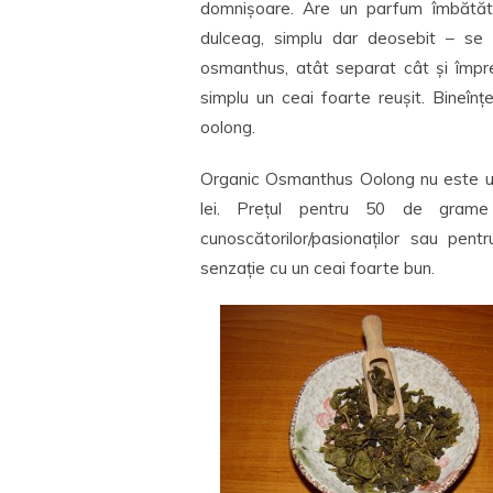
domnișoare. Are un parfum îmbătător
dulceag, simplu dar deosebit – se
osmanthus, atât separat cât și împre
simplu un ceai foarte reușit. Bineînț
oolong.
Organic Osmanthus Oolong nu este un 
lei. Prețul pentru 50 de gram
cunoscătorilor/pasionaților sau pen
senzație cu un ceai foarte bun.