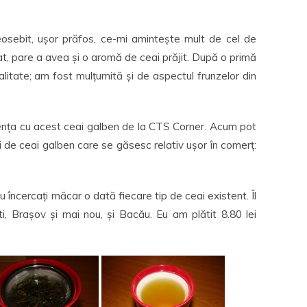
sebit, ușor prăfos, ce-mi amintește mult de cel de
t, pare a avea și o aromă de ceai prăjit. După o primă
litate; am fost mulțumită și de aspectul frunzelor din
iența cu acest ceai galben de la CTS Corner. Acum pot
 de ceai galben care se găsesc relativ ușor în comerț:
 încercați măcar o dată fiecare tip de ceai existent. Îl
ti, Brașov și mai nou, și Bacău. Eu am plătit 8.80 lei