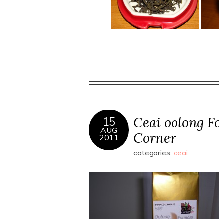
Ceai oolong 
15
AUG
Corner
2011
categories:
ceai