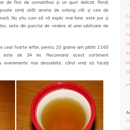
 de flori de osmanthus și un gust delicat, floral,
 poate simți atât aroma de oolong cât și cea de
Ca
ună. Nu știu cum să vă explic mai bine, este pur și
Ci
eles, asta din punctul de vedere al unei iubitoare de
F
H
ceai foarte ieftin, pentru 20 grame am plătit 13.60
K
e este de 34 lei. Recomand acest sortiment
M
tru evenimente mai deosebite, când vreți să faceți
S
A
cu
L