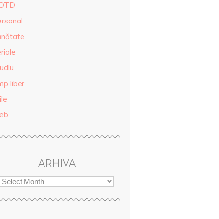
OTD
ersonal
ănătate
riale
udiu
mp liber
ile
eb
ARHIVA