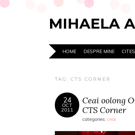
MIHAELA 
HOME
DESPRE MINE
CITE
TAG:
CTS CORNER
Ceai oolong 
24
OCT
CTS Corner
2011
categories:
ceai