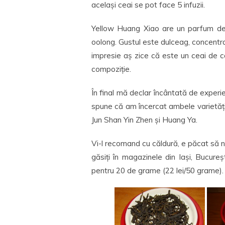
același ceai se pot face 5 infuzii.
Yellow Huang Xiao are un parfum deo
oolong. Gustul este dulceag, concentra
impresie aș zice că este un ceai de ca
compoziție.
În final mă declar încântată de exper
spune că am încercat ambele varietăți
Jun Shan Yin Zhen și Huang Ya.
Vi-l recomand cu căldură, e păcat să nu
găsiți în magazinele din Iași, Bucureș
pentru 20 de grame (22 lei/50 grame).