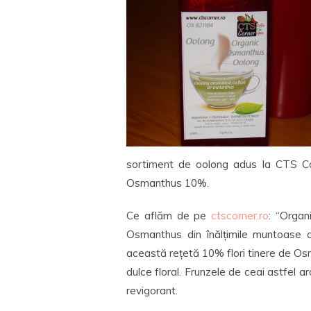
sortiment de oolong adus la CTS Corn
Osmanthus 10%.
Ce aflăm de pe
ctscorner.ro
: “Organ
Osmanthus din înălțimile muntoase a
această rețetă 10% flori tinere de Osm
dulce floral. Frunzele de ceai astfel a
revigorant.