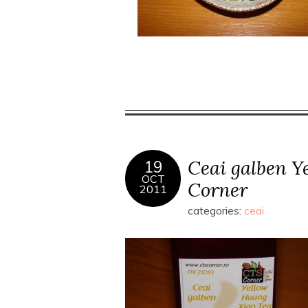
Ceai galben Y
19
OCT
Corner
2011
categories:
ceai