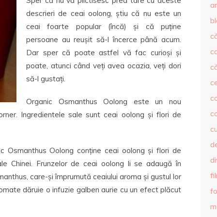
Sper că nu vă plictisesc prea tare cu aceste
ar
descrieri de ceai oolong, știu că nu este un
b
ceai foarte popular (încă) și că puține
că
persoane au reușit să-l încerce până acum.
c
Dar sper că poate astfel vă fac curioși și
poate, atunci când veți avea ocazia, veți dori
că
să-l gustați.
c
co
Organic Osmanthus Oolong este un nou
c
er. Ingredientele sale sunt ceai oolong și flori de
c
de
ic Osmanthus Oolong conține ceai oolong și flori de
d
le Chinei. Frunzelor de ceai oolong li se adaugă în
fi
anthus, care-și împrumută ceaiului aroma și gustul lor
romate dăruie o infuzie galben aurie cu un efect plăcut
fo
m