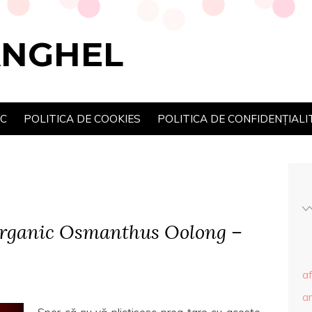
ANGHEL
SC
POLITICA DE COOKIES
POLITICA DE CONFIDENȚIALI
Organic Osmanthus Oolong –
af
ar