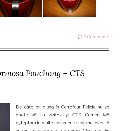
8 Comments
Formosa Pouchong – CTS
De câte ori ajung în Carrefour Felicia nu se
poate să nu vizitez şi CTS Corner. Mă
aşteptam la multe sortimente noi, mai ales că
nu mai fusesem acolo de vreo 2 luni, dar din