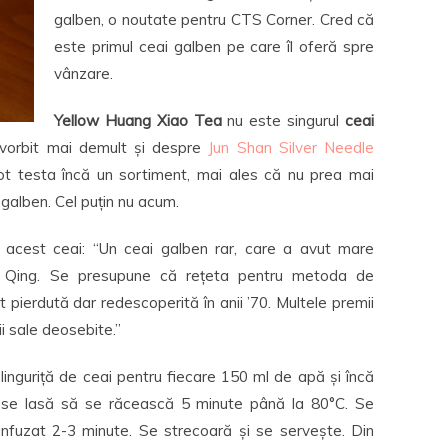
galben, o noutate pentru CTS Corner. Cred că
este primul ceai galben pe care îl oferă spre
vânzare.
Yellow Huang Xiao Tea
nu este singurul
ceai
vorbit mai demult și despre
Jun Shan Silver Needle
ot testa încă un sortiment, mai ales că nu prea mai
galben. Cel puțin nu acum.
acest ceai: “Un ceai galben rar, care a avut mare
 și Qing. Se presupune că rețeta pentru metoda de
 pierdută dar redescoperită în anii ’70. Multele premii
ii sale deosebite.”
linguriță de ceai pentru fiecare 150 ml de apă și încă
i se lasă să se răcească 5 minute până la 80°C. Se
infuzat 2-3 minute. Se strecoară și se servește. Din