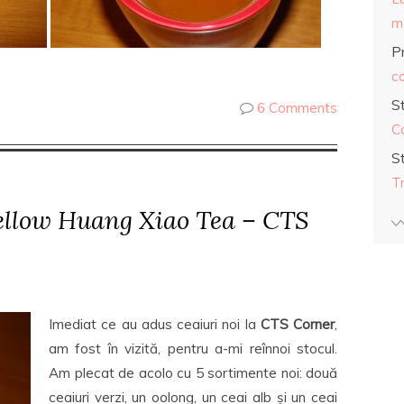
ma
Pr
co
S
6 Comments
C
S
T
ellow Huang Xiao Tea – CTS
Imediat ce au adus ceaiuri noi la
CTS Corner
,
am fost în vizită, pentru a-mi reînnoi stocul.
Am plecat de acolo cu 5 sortimente noi: două
ceaiuri verzi, un oolong, un ceai alb și un ceai