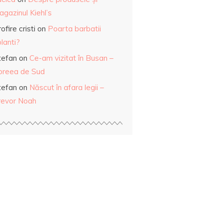
gazinul Kiehl’s
ofire cristi
on
Poarta barbatii
lanti?
tefan
on
Ce-am vizitat în Busan –
oreea de Sud
tefan
on
Născut în afara legii –
revor Noah