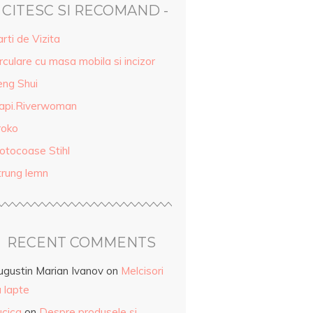
- CITESC SI RECOMAND -
rti de Vizita
rculare cu masa mobila si incizor
eng Shui
api.Riverwoman
roko
otocoase Stihl
trung lemn
RECENT COMMENTS
ugustin Marian Ivanov
on
Melcisori
 lapte
ucica
on
Despre produsele și