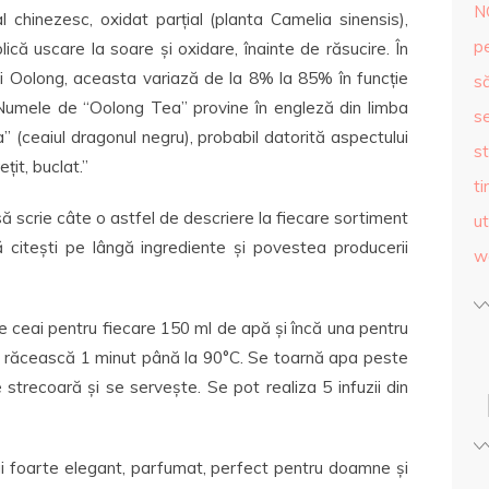
N
l chinezesc, oxidat parțial (planta Camelia sinensis),
p
ică uscare la soare și oxidare, înainte de răsucire. În
i Oolong, aceasta variază de la 8% la 85% în funcție
s
 Numele de “Oolong Tea” provine în engleză din limba
se
 (ceaiul dragonul negru), probabil datorită aspectului
st
țit, buclat.”
ti
ă scrie câte o astfel de descriere la fiecare sortiment
ut
 citești pe lângă ingrediente și povestea producerii
w
e ceai pentru fiecare 150 ml de apă și încă una pentru
se răcească 1 minut până la 90°C. Se toarnă apa peste
 strecoară și se servește. Se pot realiza 5 infuzii din
ai foarte elegant, parfumat, perfect pentru doamne și