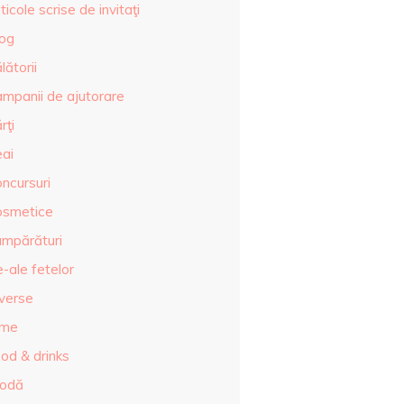
ticole scrise de invitaţi
log
lătorii
ampanii de ajutorare
rţi
eai
ncursuri
osmetice
umpărături
-ale fetelor
iverse
lme
od & drinks
odă