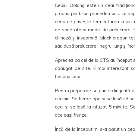
Ceaiul Oolong este un ceai tradiționa
produs printr-un procedeu unic ce impl
ceea ce privește fermentarea ceaiulu
de varietate și modul de prelucrare.
chineză și înseamnă “black dragon tea”
său după prelucrare : negru, lung și încre
Apreciez că cei de la CTS au început s
adăugat pe site. E mai interesant să
fiecărui ceai.
Pentru preparare se pune o linguriță d
ceainic. Se fierbe apa și se lasă să 
ceai și se lasă la infuzat 5 minute. Se
aceleași frunze.
Încă de la început mi s-a părut un ce