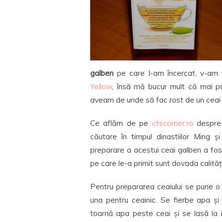
galben
pe care l-am încercat, v-am 
Yellow
, însă mă bucur mult că mai p
aveam de unde să fac rost de un ceai 
Ce aflăm de pe
ctscorner.ro
despre 
căutare în timpul dinastiilor Ming
preparare a acestui ceai galben a fost
pe care le-a primit sunt dovada calităț
Pentru prepararea ceaiului se pune o 
una pentru ceainic. Se fierbe apa ș
toarnă apa peste ceai și se lasă la 