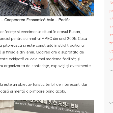
N
p
s
 – Cooperarea Economică Asia – Pacific
se
ferințe și evenimente situat în orașul Busan,
st
special pentru summit-ul APEC din anul 2005. Casa
ti
 pitorească și este construită în stilul tradițional
ut
ă și finisaje din lemn. Clădirea are o suprafață de
este echipată cu cele mai moderne facilități și
w
ntru organizarea de conferințe, expoziții și evenimente
 este un obiectiv turistic teribil de interesant, dar
moasă și merită o plimbare până acolo.