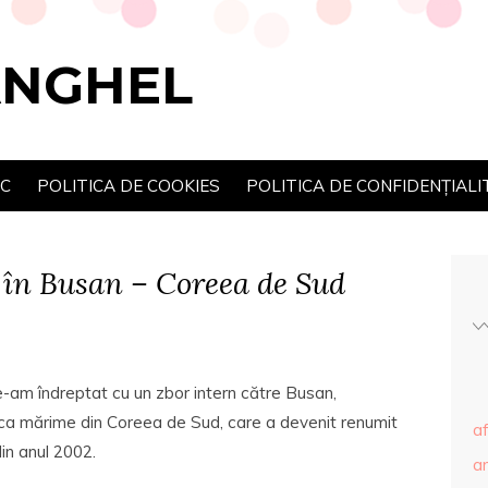
ANGHEL
SC
POLITICA DE COOKIES
POLITICA DE CONFIDENȚIALI
 în Busan – Coreea de Sud
ne-am îndreptat cu un zbor intern către Busan,
raş ca mărime din Coreea de Sud, care a devenit renumit
af
in anul 2002.
ar