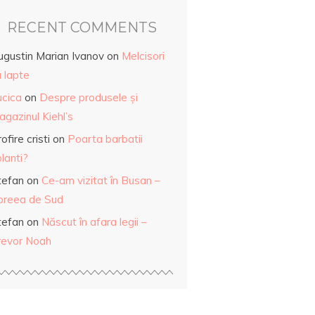
RECENT COMMENTS
ugustin Marian Ivanov
on
Melcisori
 lapte
ucica
on
Despre produsele și
gazinul Kiehl’s
ofire cristi
on
Poarta barbatii
lanti?
tefan
on
Ce-am vizitat în Busan –
oreea de Sud
tefan
on
Născut în afara legii –
revor Noah