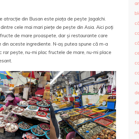
ar
b
e atracție din Busan este piața de pește Jagalchi.
că
dintre cele mai mari piețe de pește din Asia. Aici poți
c
e fructe de mare proaspete, dar și restaurante care
că
e din aceste ingrediente. N-aș putea spune că m-a
 rar pește, nu-mi plac fructele de mare, nu-mi place
c
esant.
co
c
c
de
d
fi
fo
m