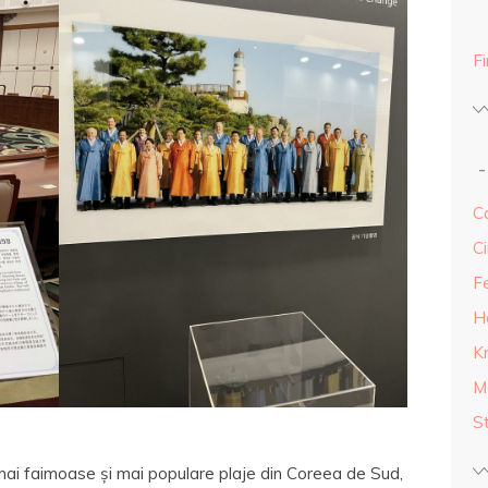
F
Ca
Ci
F
H
K
M
S
ai faimoase și mai populare plaje din Coreea de Sud,