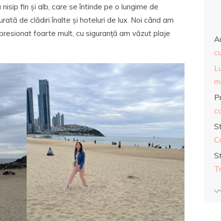
 nisip fin și alb, care se întinde pe o lungime de
urată de clădiri înalte și hoteluri de lux. Noi când am
impresionat foarte mult, cu siguranță am văzut plaje
A
cu
L
ma
Pr
co
S
C
S
T