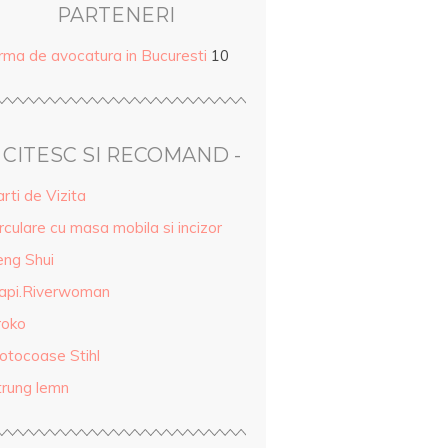
PARTENERI
irma de avocatura in Bucuresti
10
- CITESC SI RECOMAND -
rti de Vizita
rculare cu masa mobila si incizor
eng Shui
api.Riverwoman
roko
otocoase Stihl
trung lemn