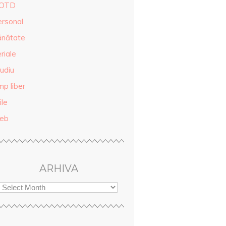
OTD
ersonal
ănătate
riale
udiu
mp liber
ile
eb
ARHIVA