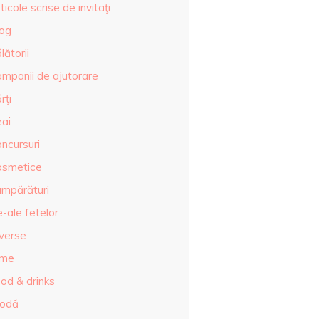
ticole scrise de invitaţi
log
lătorii
ampanii de ajutorare
rţi
eai
ncursuri
osmetice
umpărături
-ale fetelor
iverse
lme
od & drinks
odă