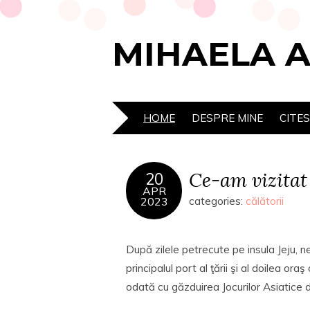
MIHAELA 
HOME
DESPRE MINE
CITE
Ce-am vizitat
20
APR
2023
categories:
călătorii
După zilele petrecute pe insula Jeju, 
principalul port al ţării şi al doilea o
odată cu găzduirea Jocurilor Asiatice d