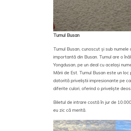
Turnul Busan
Turnul Busan, cunoscut și sub numele 
importantă din Busan. Turnul are o înăl
Yongdusan, pe un deal cu același nume,
Mării de Est. Turnul Busan este un loc 
datorită priveliștii impresionante pe car
diferite culori, oferind o priveliște deo
Biletul de intrare costă în jur de 10
eu zic că merită.