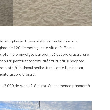
de Yongdusan Tower, este o atracție turistică
țime de 120 de metri și este situat în Parcul
 oferind o priveliște panoramică asupra orașului și a
popular pentru fotografii, atât ziua, cât și noaptea,
e o oferă. În timpul serilor, turnul este iluminat cu
sebită asupra orașului.
.000-12.000 de woni (7-8 euro). Cu asemenea panoramă,