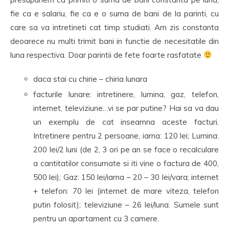
fie ca e salariu, fie ca e o suma de bani de la parinti, cu
care sa va intretineti cat timp studiati. Am zis constanta
deoarece nu multi trimit bani in functie de necesitatile din
luna respectiva. Doar parintii de fete foarte rasfatate
daca stai cu chirie – chiria lunara
facturile lunare: intretinere, lumina, gaz, telefon,
internet, televiziune…vi se par putine? Hai sa va dau
un exemplu de cat inseamna aceste facturi.
Intretinere pentru 2 persoane, iarna: 120 lei; Lumina:
200 lei/2 luni (de 2, 3 ori pe an se face o recalculare
a cantitatilor consumate si iti vine o factura de 400,
500 lei); Gaz: 150 lei/iarna – 20 – 30 lei/vara; internet
+ telefon: 70 lei (internet de mare viteza, telefon
putin folosit); televiziune – 26 lei/luna. Sumele sunt
pentru un apartament cu 3 camere.