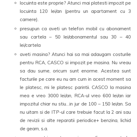
locuinta este proprie? Atunci mai platesti impozit pe
locuinta 120 lei/an (pentru un apartament cu 3
camere).
presupun ca aveti un telefon mobil cu abonament
sau cartela – 50 lei/abonamentul sau 30 – 40
lei/cartela
aveti masina? Atunci hai sa mai adaugam costurile
pentru RCA, CASCO si impozit pe masina. Nu vreau
sa dau sume, oricum sunt enorme. Acestea sunt
facturile pe care eu nu am cum in acest moment sa
le platesc, mi le platesc parintii. CASCO la masina
mea e vreo 3000 lei/an, RCA-ul vreo 600 lei/an iar
impozitul chiar nu stiu…in jur de 100 – 150 lei/an. Sa
nu uitam si de ITP-ul care trebuie facut la 2 ani sau
de revizii si alte reparatii periodice+ benzina, lichid
de geam, s.a.