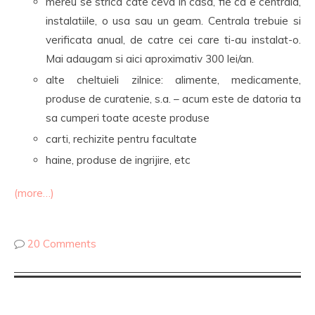
mereu se strica cate ceva in casa, fie ca e centrala,
instalatiile, o usa sau un geam. Centrala trebuie si
verificata anual, de catre cei care ti-au instalat-o.
Mai adaugam si aici aproximativ 300 lei/an.
alte cheltuieli zilnice: alimente, medicamente,
produse de curatenie, s.a. – acum este de datoria ta
sa cumperi toate aceste produse
carti, rechizite pentru facultate
haine, produse de ingrijire, etc
(more…)
20 Comments