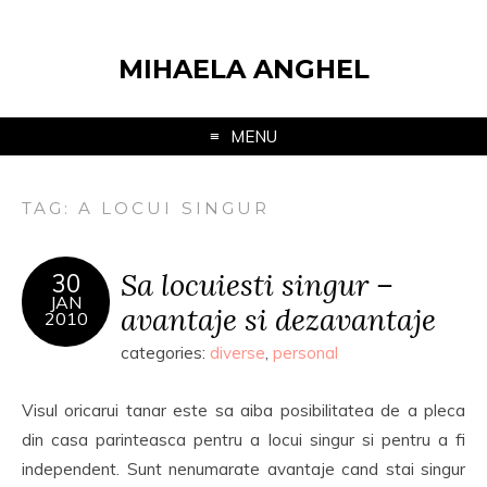
MIHAELA ANGHEL
MENU
TAG:
A LOCUI SINGUR
Sa locuiesti singur –
30
JAN
avantaje si dezavantaje
2010
categories:
diverse
,
personal
Visul oricarui tanar este sa aiba posibilitatea de a pleca
din casa parinteasca pentru a locui singur si pentru a fi
independent. Sunt nenumarate avantaje cand stai singur