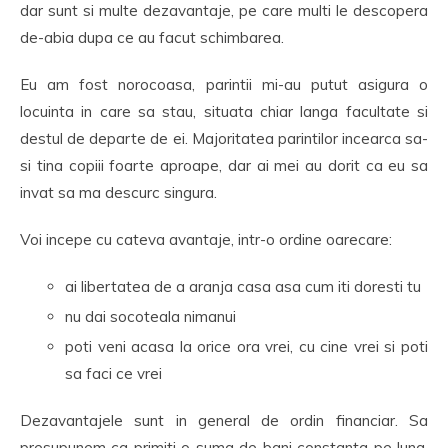
dar sunt si multe dezavantaje, pe care multi le descopera
de-abia dupa ce au facut schimbarea.
Eu am fost norocoasa, parintii mi-au putut asigura o
locuinta in care sa stau, situata chiar langa facultate si
destul de departe de ei. Majoritatea parintilor incearca sa-
si tina copiii foarte aproape, dar ai mei au dorit ca eu sa
invat sa ma descurc singura.
Voi incepe cu cateva avantaje, intr-o ordine oarecare:
ai libertatea de a aranja casa asa cum iti doresti tu
nu dai socoteala nimanui
poti veni acasa la orice ora vrei, cu cine vrei si poti
sa faci ce vrei
Dezavantajele sunt in general de ordin financiar. Sa
presupunem ca primiti o suma de bani constanta pe luna,