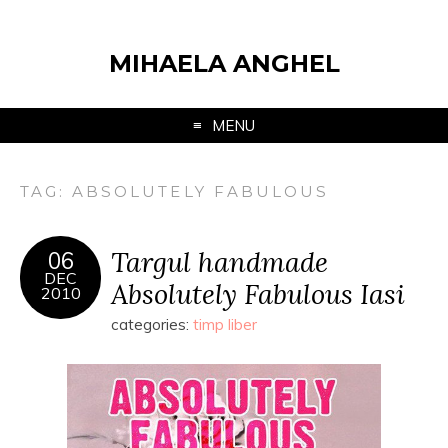
MIHAELA ANGHEL
MENU
TAG:
ABSOLUTELY FABULOUS
Targul handmade
06
DEC
Absolutely Fabulous Iasi
2010
categories:
timp liber