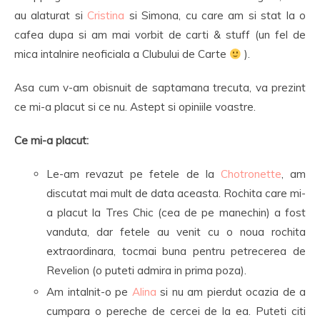
au alaturat si
Cristina
si Simona, cu care am si stat la o
cafea dupa si am mai vorbit de carti & stuff (un fel de
mica intalnire neoficiala a Clubului de Carte
).
Asa cum v-am obisnuit de saptamana trecuta, va prezint
ce mi-a placut si ce nu. Astept si opiniile voastre.
Ce mi-a placut:
Le-am revazut pe fetele de la
Chotronette
, am
discutat mai mult de data aceasta. Rochita care mi-
a placut la Tres Chic (cea de pe manechin) a fost
vanduta, dar fetele au venit cu o noua rochita
extraordinara, tocmai buna pentru petrecerea de
Revelion (o puteti admira in prima poza).
Am intalnit-o pe
Alina
si nu am pierdut ocazia de a
cumpara o pereche de cercei de la ea. Puteti citi