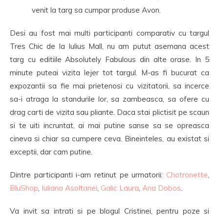
venit la targ sa cumpar produse Avon.
Desi au fost mai multi participanti comparativ cu targul
Tres Chic de la Iulius Mall, nu am putut asemana acest
targ cu editiile Absolutely Fabulous din alte orase. In 5
minute puteai vizita lejer tot targul. M-as fi bucurat ca
expozantii sa fie mai prietenosi cu vizitatorii, sa incerce
sa-i atraga la standurile lor, sa zambeasca, sa ofere cu
drag carti de vizita sau pliante. Daca stai plictisit pe scaun
si te uiti incruntat, ai mai putine sanse sa se opreasca
cineva si chiar sa cumpere ceva. Bineinteles, au existat si
exceptii, dar cam putine.
Dintre participanti i-am retinut pe urmatorii:
Chotronette
,
BluShop
,
Iuliana Asoltanei
,
Galic Laura
,
Ana Dobos
.
Va invit sa intrati si pe blogul Cristinei, pentru poze si