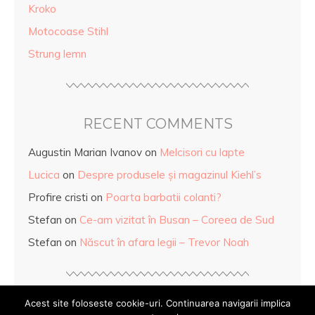
Kroko
Motocoase Stihl
Strung lemn
RECENT COMMENTS
Augustin Marian Ivanov
on
Melcisori cu lapte
Lucica
on
Despre produsele și magazinul Kiehl’s
Profire cristi
on
Poarta barbatii colanti?
Stefan
on
Ce-am vizitat în Busan – Coreea de Sud
Stefan
on
Născut în afara legii – Trevor Noah
Acest site foloseste cookie-uri. Continuarea navigarii implica