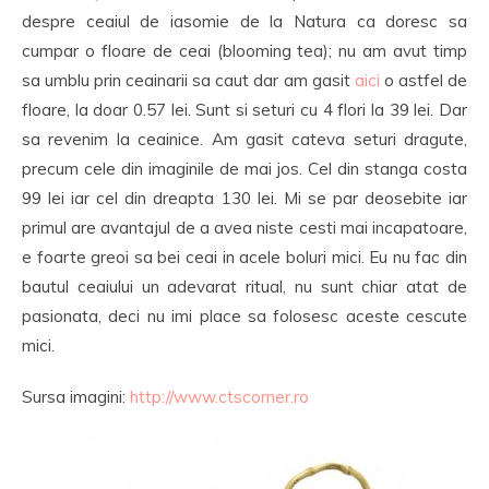
despre ceaiul de iasomie de la Natura ca doresc sa
cumpar o floare de ceai (blooming tea); nu am avut timp
sa umblu prin ceainarii sa caut dar am gasit
aici
o astfel de
floare, la doar 0.57 lei. Sunt si seturi cu 4 flori la 39 lei. Dar
sa revenim la ceainice. Am gasit cateva seturi dragute,
precum cele din imaginile de mai jos. Cel din stanga costa
99 lei iar cel din dreapta 130 lei. Mi se par deosebite iar
primul are avantajul de a avea niste cesti mai incapatoare,
e foarte greoi sa bei ceai in acele boluri mici. Eu nu fac din
bautul ceaiului un adevarat ritual, nu sunt chiar atat de
pasionata, deci nu imi place sa folosesc aceste cescute
mici.
Sursa imagini:
http://www.ctscorner.ro