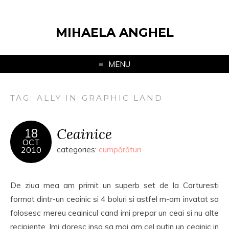
MIHAELA ANGHEL
MENU
TAG:
ALLY IN GRAPHIC LAND
Ceainice
18
OCT
2010
categories:
cumpărături
De ziua mea am primit un superb set de la Carturesti
format dintr-un ceainic si 4 boluri si astfel m-am invatat sa
folosesc mereu ceainicul cand imi prepar un ceai si nu alte
recipiente. Imi doresc insa sa mai am cel putin un ceainic in