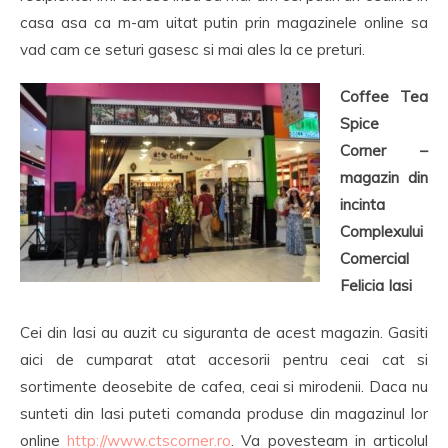
casa asa ca m-am uitat putin prin magazinele online sa
vad cam ce seturi gasesc si mai ales la ce preturi.
Coffee Tea
Spice
Corner –
magazin din
incinta
Complexului
Comercial
Felicia Iasi
Cei din Iasi au auzit cu siguranta de acest magazin. Gasiti
aici de cumparat atat accesorii pentru ceai cat si
sortimente deosebite de cafea, ceai si mirodenii. Daca nu
sunteti din Iasi puteti comanda produse din magazinul lor
online
http://www.ctscorner.ro
. Va povesteam in articolul