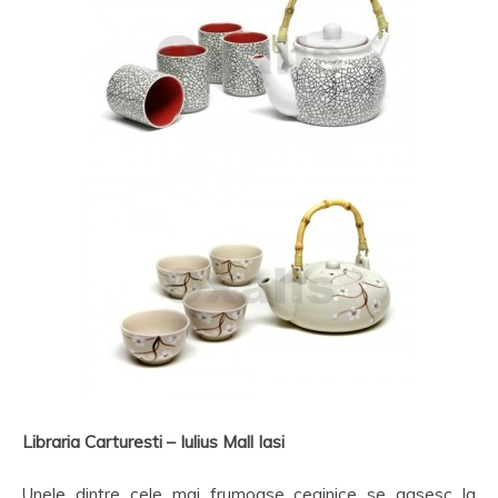
Libraria Carturesti – Iulius Mall Iasi
Unele dintre cele mai frumoase ceainice se gasesc la