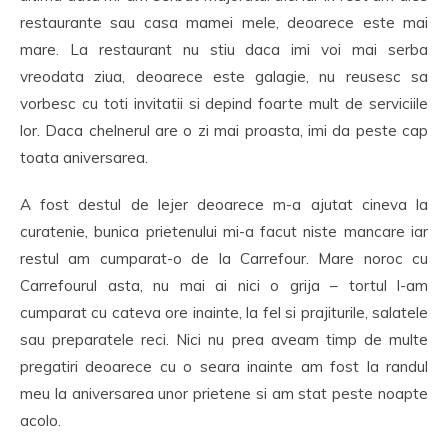
restaurante sau casa mamei mele, deoarece este mai
mare. La restaurant nu stiu daca imi voi mai serba
vreodata ziua, deoarece este galagie, nu reusesc sa
vorbesc cu toti invitatii si depind foarte mult de serviciile
lor. Daca chelnerul are o zi mai proasta, imi da peste cap
toata aniversarea.
A fost destul de lejer deoarece m-a ajutat cineva la
curatenie, bunica prietenului mi-a facut niste mancare iar
restul am cumparat-o de la Carrefour. Mare noroc cu
Carrefourul asta, nu mai ai nici o grija – tortul l-am
cumparat cu cateva ore inainte, la fel si prajiturile, salatele
sau preparatele reci. Nici nu prea aveam timp de multe
pregatiri deoarece cu o seara inainte am fost la randul
meu la aniversarea unor prietene si am stat peste noapte
acolo.