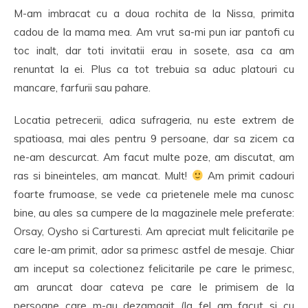
M-am imbracat cu a doua rochita de la Nissa, primita
cadou de la mama mea. Am vrut sa-mi pun iar pantofi cu
toc inalt, dar toti invitatii erau in sosete, asa ca am
renuntat la ei. Plus ca tot trebuia sa aduc platouri cu
mancare, farfurii sau pahare.
Locatia petrecerii, adica sufrageria, nu este extrem de
spatioasa, mai ales pentru 9 persoane, dar sa zicem ca
ne-am descurcat. Am facut multe poze, am discutat, am
ras si bineinteles, am mancat. Mult!
Am primit cadouri
foarte frumoase, se vede ca prietenele mele ma cunosc
bine, au ales sa cumpere de la magazinele mele preferate:
Orsay, Oysho si Carturesti. Am apreciat mult felicitarile pe
care le-am primit, ador sa primesc astfel de mesaje. Chiar
am inceput sa colectionez felicitarile pe care le primesc,
am aruncat doar cateva pe care le primisem de la
persoane care m-au dezamagit (la fel am facut si cu