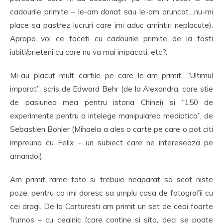
cadourile primite – le-am donat sau le-am aruncat…nu-mi
place sa pastrez lucruri care imi aduc amintiri neplacute).
Apropo voi ce faceti cu cadourile primite de la fosti
iubiti/prieteni cu care nu va mai impacati, etc?.
Mi-au placut mult cartile pe care le-am primit: “Ultimul
imparat”, scris de Edward Behr (de la Alexandra, care stie
de pasiunea mea pentru istoria Chinei) si “150 de
experimente pentru a intelege manipularea mediatica”, de
Sebastien Bohler (Mihaela a ales o carte pe care o pot citi
impreuna cu Felix – un subiect care ne intereseaza pe
amandoi).
Am primit rame foto si trebuie neaparat sa scot niste
poze, pentru ca imi doresc sa umplu casa de fotografii cu
cei dragi. De la Carturesti am primit un set de ceai foarte
frumos – cu ceainic (care contine si sita, deci se poate