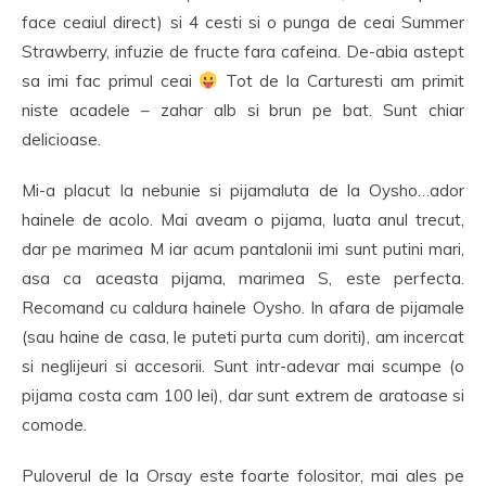
face ceaiul direct) si 4 cesti si o punga de ceai Summer
Strawberry, infuzie de fructe fara cafeina. De-abia astept
sa imi fac primul ceai
Tot de la Carturesti am primit
niste acadele – zahar alb si brun pe bat. Sunt chiar
delicioase.
Mi-a placut la nebunie si pijamaluta de la Oysho…ador
hainele de acolo. Mai aveam o pijama, luata anul trecut,
dar pe marimea M iar acum pantalonii imi sunt putini mari,
asa ca aceasta pijama, marimea S, este perfecta.
Recomand cu caldura hainele Oysho. In afara de pijamale
(sau haine de casa, le puteti purta cum doriti), am incercat
si neglijeuri si accesorii. Sunt intr-adevar mai scumpe (o
pijama costa cam 100 lei), dar sunt extrem de aratoase si
comode.
Puloverul de la Orsay este foarte folositor, mai ales pe