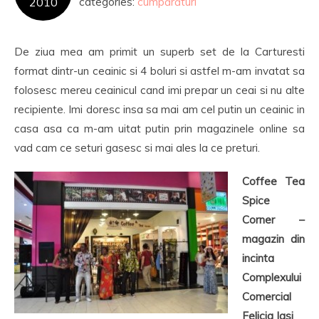
2010
categories:
cumpărături
De ziua mea am primit un superb set de la Carturesti
format dintr-un ceainic si 4 boluri si astfel m-am invatat sa
folosesc mereu ceainicul cand imi prepar un ceai si nu alte
recipiente. Imi doresc insa sa mai am cel putin un ceainic in
casa asa ca m-am uitat putin prin magazinele online sa
vad cam ce seturi gasesc si mai ales la ce preturi.
Coffee Tea
Spice
Corner –
magazin din
incinta
Complexului
Comercial
Felicia Iasi