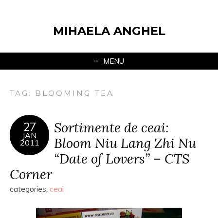
MIHAELA ANGHEL
MENU
TAG:
BLOOMING TEA
Sortimente de ceai:
27
JAN
Bloom Niu Lang Zhi Nu
2011
“Date of Lovers” – CTS
Corner
categories:
ceai