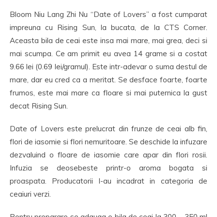
Bloom Niu Lang Zhi Nu “Date of Lovers” a fost cumparat
impreuna cu Rising Sun, la bucata, de la CTS Corner.
Aceasta bila de ceai este insa mai mare, mai grea, deci si
mai scumpa. Ce am primit eu avea 14 grame si a costat
9.66 lei (0.69 lei/gramul). Este intr-adevar o suma destul de
mare, dar eu cred ca a meritat. Se desface foarte, foarte
frumos, este mai mare ca floare si mai puternica la gust
decat Rising Sun.
Date of Lovers este prelucrat din frunze de ceai alb fin,
flori de iasomie si flori nemuritoare. Se deschide la infuzare
dezvaluind o floare de iasomie care apar din flori rosii.
Infuzia se deosebeste printr-o aroma bogata si
proaspata. Producatorii l-au incadrat in categoria de
ceaiuri verzi.
Pentru preparare se adauga o bila de ceai la 300 – 350 ml