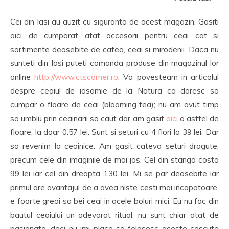
Cei din Iasi au auzit cu siguranta de acest magazin. Gasiti
aici de cumparat atat accesorii pentru ceai cat si
sortimente deosebite de cafea, ceai si mirodenii. Daca nu
sunteti din Iasi puteti comanda produse din magazinul lor
online
http://www.ctscorner.ro
. Va povesteam in articolul
despre ceaiul de iasomie de la Natura ca doresc sa
cumpar o floare de ceai (blooming tea); nu am avut timp
sa umblu prin ceainarii sa caut dar am gasit
aici
o astfel de
floare, la doar 0.57 lei. Sunt si seturi cu 4 flori la 39 lei. Dar
sa revenim la ceainice. Am gasit cateva seturi dragute,
precum cele din imaginile de mai jos. Cel din stanga costa
99 lei iar cel din dreapta 130 lei. Mi se par deosebite iar
primul are avantajul de a avea niste cesti mai incapatoare,
e foarte greoi sa bei ceai in acele boluri mici. Eu nu fac din
bautul ceaiului un adevarat ritual, nu sunt chiar atat de
pasionata, deci nu imi place sa folosesc aceste cescute