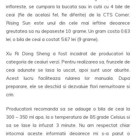
infloreste, se cumpara la bucata sau in cutii cu 4 bile de
ceai (fie de acelasi fel, fie diferite) de la CTS Corner.
Rising Sun este unul din cele mai ieftine deoarece
greutatea sa nu depaseste 10 grame. Un gram costa 0.63
lei, o bila de ceai a costat 5.67 lei (9 grame).
Xu Ri Dong Sheng a fost incadrat de producatori la
categoria de ceaiuri verzi. Pentru realizarea sa, frunzele de
ceai adunate se lasa la uscat, apoi sunt usor aburite.
Acest lucru faciliteaza rularea lor manuala. Dupa
preparare, ele se deschid si dezvaluie flori nemuritoare si
crin.
Producatorii recomanda sa se adauge o bila de ceai la
300 – 350 ml apa, la o temperatura de 85 grade Celsius si
sa se lase la infuzat 3 minute. Nu am respectat chiar
intocmai aceste informatii deoarece mi s-a parut o