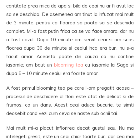
cantitate prea mica de apa si bila de ceai nu ar fi avut loc
sa se deschida. De asemenea am tinut la infuzat mai mult
de 3 minute, pentru ca floarea sa poata sa se deschida
complet. Mi-a fost putin frica ca se va face amara, dar nu
a fost cazul. Dupa 10 minute am servit ceai si am scos
floarea dupa 30 de minute si ceaiul inca era bun, nu s-a
facut amar. Aceasta poate din cauza ca nu contine
iasomie; am baut un
blooming tea
cu iasomie la Sage si
dupa 5 – 10 minute ceaiul era foarte amar.
A fost primul blooming tea pe care l-am pregatit acasa –
procesul de deschidere al florii este atat de delicat si de
frumos, ca un dans. Acest ceai aduce bucurie, te simti
deosebit cand vezi cum ceva se naste sub ochii tai.
Mai mult mi-a placut inflorirea decat gustul sau. Nu ma
intelegeti gresit, este un ceai chiar foarte bun, dar cea mai