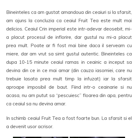
Bineinteles ca am gustat amandoua din ceaiuri si la sfarsit,
am ajuns la concluzia ca ceaiul Fruit Tea este mult mai
delicios. Ceaiul Crin imperial este intr-adevar deosebit, mi-
a placut procesul de inflorire, dar gustul nu mi-a placut
prea mult. Poate ar fi fost mai bine daca il serveam cu
miere, dar am vrut sa simt gustul autentic. Bineinteles ca
dupa 10-15 minute ceaiul ramas in ceainic a inceput sa
devina din ce in ce mai amar (din cauza iasomiei, care nu
trebuie lasata prea mult timp la infuzat) iar la sfarsit
aproape imposibil de baut. Fiind intr-o ceainarie si nu
acasa, nu am putut sa “pescuiesc” floarea din apa, pentru
ca ceaiul sa nu devina amar.
In schimb ceaiul Fruit Tea a fost foarte bun. La sfarsit si el
a devenit usor acrisor.