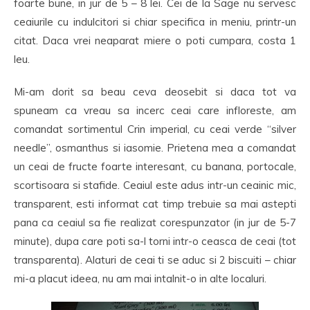
foarte bune, in jur de 5 – 8 lei. Cei de la Sage nu servesc
ceaiurile cu indulcitori si chiar specifica in meniu, printr-un
citat. Daca vrei neaparat miere o poti cumpara, costa 1
leu.
Mi-am dorit sa beau ceva deosebit si daca tot va
spuneam ca vreau sa incerc ceai care infloreste, am
comandat sortimentul Crin imperial, cu ceai verde “silver
needle”, osmanthus si iasomie. Prietena mea a comandat
un ceai de fructe foarte interesant, cu banana, portocale,
scortisoara si stafide. Ceaiul este adus intr-un ceainic mic,
transparent, esti informat cat timp trebuie sa mai astepti
pana ca ceaiul sa fie realizat corespunzator (in jur de 5-7
minute), dupa care poti sa-l torni intr-o ceasca de ceai (tot
transparenta). Alaturi de ceai ti se aduc si 2 biscuiti – chiar
mi-a placut ideea, nu am mai intalnit-o in alte localuri.