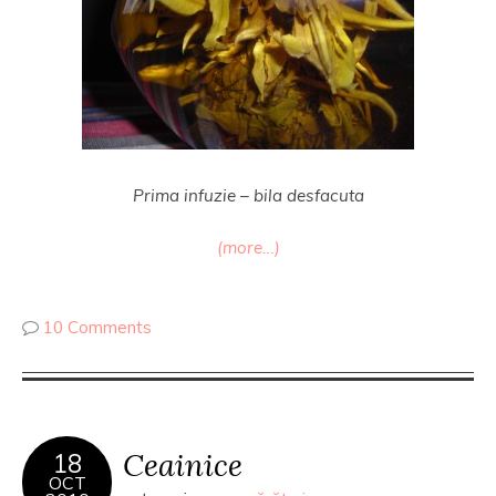
Prima infuzie – bila desfacuta
(more…)
10 Comments
Ceainice
18
OCT