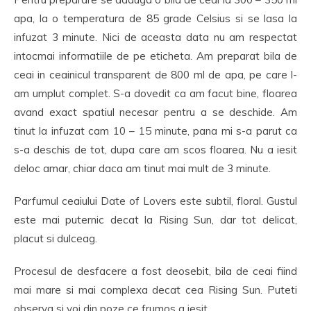
apa, la o temperatura de 85 grade Celsius si se lasa la
infuzat 3 minute. Nici de aceasta data nu am respectat
intocmai informatiile de pe eticheta. Am preparat bila de
ceai in ceainicul transparent de 800 ml de apa, pe care l-
am umplut complet. S-a dovedit ca am facut bine, floarea
avand exact spatiul necesar pentru a se deschide. Am
tinut la infuzat cam 10 – 15 minute, pana mi s-a parut ca
s-a deschis de tot, dupa care am scos floarea. Nu a iesit
deloc amar, chiar daca am tinut mai mult de 3 minute.
Parfumul ceaiului Date of Lovers este subtil, floral. Gustul
este mai puternic decat la Rising Sun, dar tot delicat,
placut si dulceag.
Procesul de desfacere a fost deosebit, bila de ceai fiind
mai mare si mai complexa decat cea Rising Sun. Puteti
observa si voi din poze ce frumos a iesit.