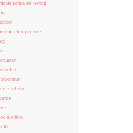
ticole scrise de invitaţi
log
lătorii
ampanii de ajutorare
rţi
eai
ncursuri
osmetice
umpărături
-ale fetelor
iverse
lme
od & drinks
odă