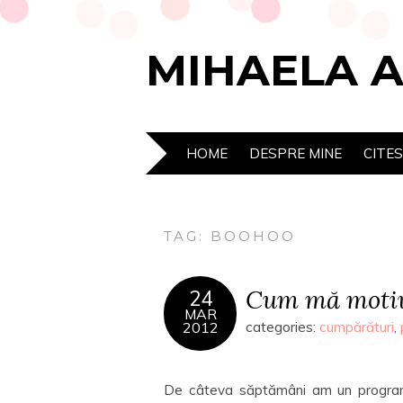
MIHAELA 
HOME
DESPRE MINE
CITE
TAG:
BOOHOO
Cum mă moti
24
MAR
2012
categories:
cumpărături
,
De câteva săptămâni am un program d