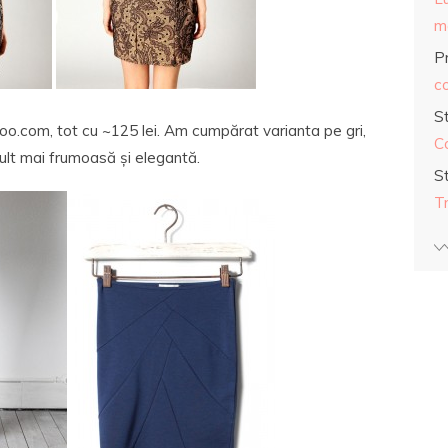
ma
Pr
co
S
o.com, tot cu ~125 lei. Am cumpărat varianta pe gri,
C
ult mai frumoasă și elegantă.
S
T