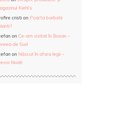
gazinul Kiehl’s
ofire cristi
on
Poarta barbatii
lanti?
tefan
on
Ce-am vizitat în Busan –
oreea de Sud
tefan
on
Născut în afara legii –
revor Noah