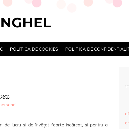
ANGHEL
SC
POLITICA DE COOKIES
POLITICA DE CONFIDENȚIALI
vez
personal
af
ar
e lucru și de învățat foarte încărcat, și pentru a