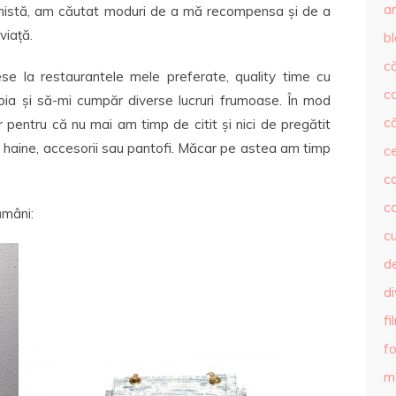
ar
timistă, am căutat moduri de a mă recompensa și de a
viață.
b
că
ese la restaurantele mele preferate, quality time cu
c
voia și să-mi cumpăr diverse lucruri frumoase. În mod
că
r pentru că nu mai am timp de citit și nici de pregătit
r haine, accesorii sau pantofi. Măcar pe astea am timp
c
co
c
ămâni:
c
de
d
fi
fo
m