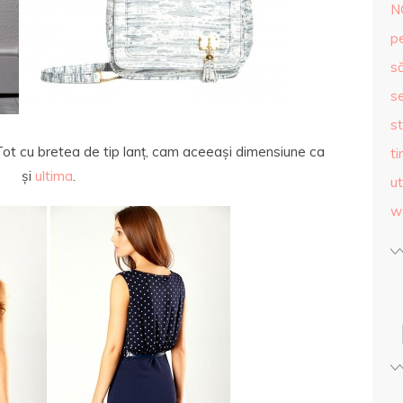
N
p
s
se
st
 Tot cu bretea de tip lanț, cam aceeași dimensiune ca
ti
și
ultima
.
ut
w