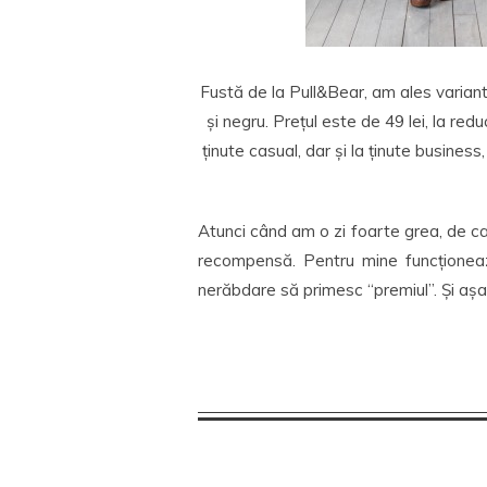
Fustă de la Pull&Bear, am ales varianta
și negru. Prețul este de 49 lei, la re
ținute casual, dar și la ținute busine
Atunci când am o zi foarte grea, de c
recompensă. Pentru mine funcționează
nerăbdare să primesc “premiul”. Și așa 