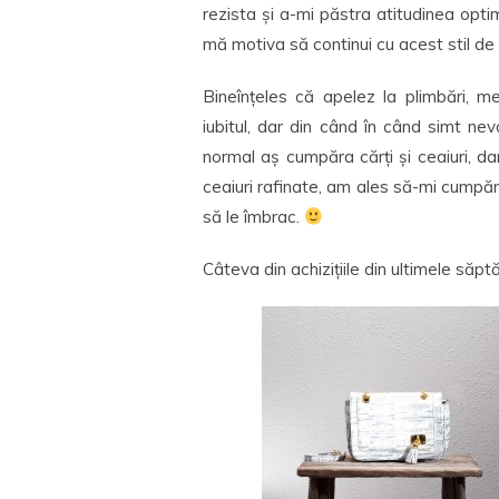
rezista și a-mi păstra atitudinea op
mă motiva să continui cu acest stil de 
Bineînțeles că apelez la plimbări, m
iubitul, dar din când în când simt ne
normal aș cumpăra cărți și ceaiuri, da
ceaiuri rafinate, am ales să-mi cumpă
să le îmbrac.
Câteva din achizițiile din ultimele săpt