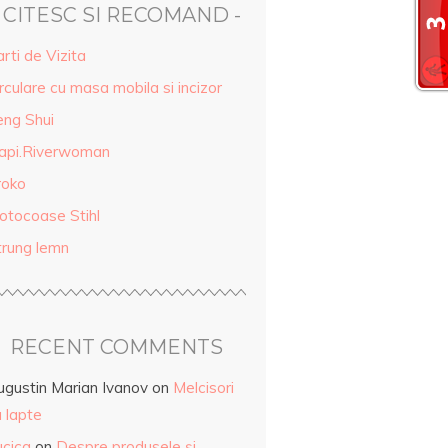
- CITESC SI RECOMAND -
rti de Vizita
rculare cu masa mobila si incizor
eng Shui
api.Riverwoman
roko
otocoase Stihl
trung lemn
RECENT COMMENTS
ugustin Marian Ivanov
on
Melcisori
 lapte
ucica
on
Despre produsele și