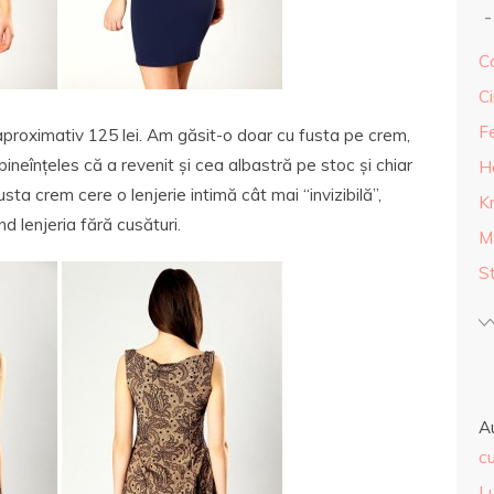
Ca
Ci
F
proximativ 125 lei. Am găsit-o doar cu fusta pe crem,
neînțeles că a revenit și cea albastră pe stoc și chiar
H
sta crem cere o lenjerie intimă cât mai “invizibilă”,
K
 lenjeria fără cusături.
M
S
A
cu
L