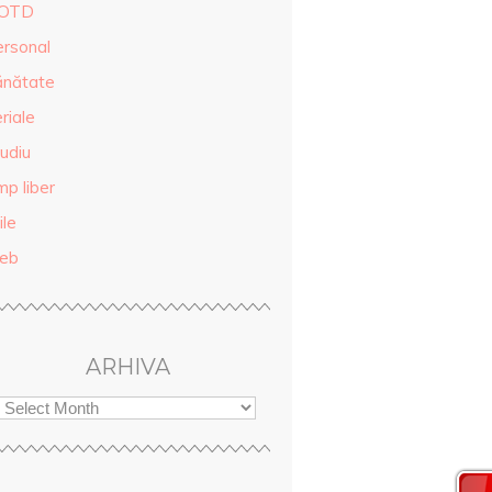
OTD
ersonal
ănătate
riale
udiu
mp liber
ile
eb
ARHIVA