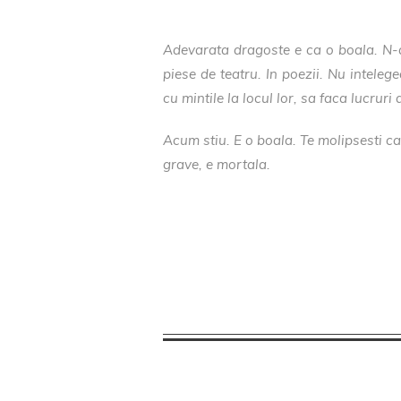
Adevarata dragoste e ca o boala. N-a
piese de teatru. In poezii. Nu inteleg
cu mintile la locul lor, sa faca lucruri 
Acum stiu. E o boala. Te molipsesti can
grave, e mortala.