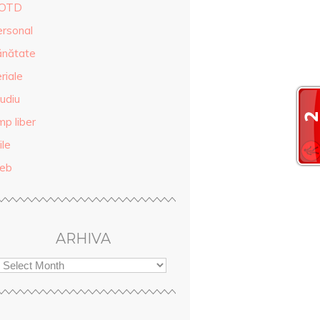
OTD
ersonal
ănătate
riale
udiu
mp liber
ile
eb
ARHIVA