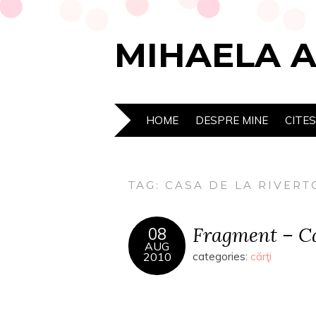
MIHAELA 
HOME
DESPRE MINE
CITE
TAG:
CASA DE LA RIVERT
Fragment – Ca
08
AUG
2010
categories:
cărţi