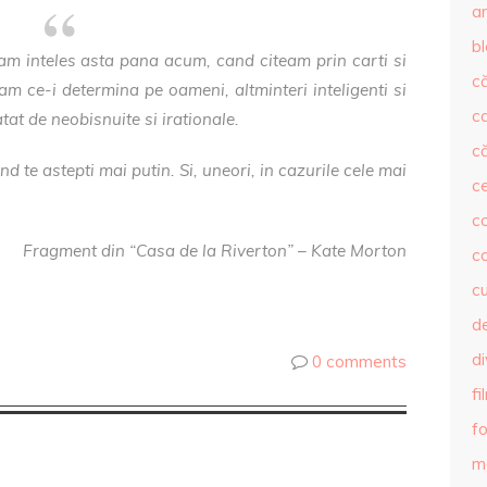
ar
b
m inteles asta pana acum, cand citeam prin carti si
că
eam ce-i determina pe oameni, altminteri inteligenti si
c
atat de neobisnuite si irationale.
că
d te astepti mai putin. Si, uneori, in cazurile cele mai
c
co
Fragment din “Casa de la Riverton” – Kate Morton
c
c
de
d
0 comments
fi
fo
m