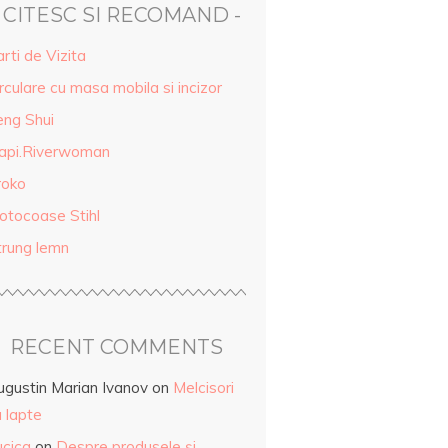
- CITESC SI RECOMAND -
rti de Vizita
rculare cu masa mobila si incizor
eng Shui
api.Riverwoman
roko
otocoase Stihl
trung lemn
RECENT COMMENTS
ugustin Marian Ivanov
on
Melcisori
 lapte
ucica
on
Despre produsele și