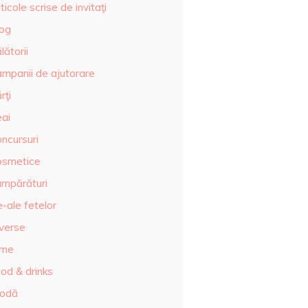
ticole scrise de invitaţi
log
lătorii
ampanii de ajutorare
rţi
eai
ncursuri
osmetice
umpărături
-ale fetelor
iverse
lme
od & drinks
odă