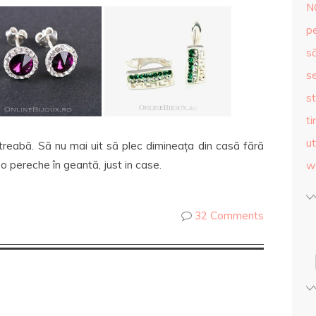
N
p
s
se
st
ti
ut
eabă. Să nu mai uit să plec dimineața din casă fără
 o pereche în geantă, just in case.
w
32 Comments