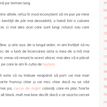
ar
bună pe termen lung.
b
intre altele, refuz în mod inconștient să-mi pun pe mine
că
 bentiță de păr mai deosebită, o haină într-o culoare
c
cei, ci mai ales acei care sunt lungi, rotunzi sau care
că
c
ne, și uite așa, de-a lungul anilor, m-am învățat să nu
co
besc de o lună de încercarea asta a mea de a mă mai
c
i, vreau să renunț la acest obicei, mai ales că e păcat
c
 pe care le am în cutia de
bijuterii
.
de
mit este că nu trebuie neapărat să port cei mai mari
d
foarte frumoși chiar și cei mici, chiar dacă nu se văd
fi
 mai jos,
cercei din argint
colorați, care-mi plac foarte
fo
all black, mult mai bine decât dacă s-ar asorta cerceii
m