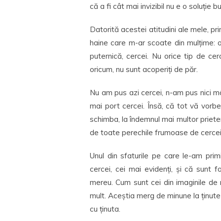
că a fi cât mai invizibil nu e o soluție 
Datorită acestei atitudini ale mele, pr
haine care m-ar scoate din mulțime: o
puternică, cercei. Nu orice tip de cer
oricum, nu sunt acoperiți de păr.
Nu am pus azi cercei, n-am pus nici mâi
mai port cercei. Însă, că tot vă vor
schimba, la îndemnul mai multor prieten
de toate perechile frumoase de cercei
Unul din sfaturile pe care le-am pri
cercei, cei mai evidenți, și că sunt 
mereu. Cum sunt cei din imaginile de
mult. Aceștia merg de minune la ținute 
cu ținuta.