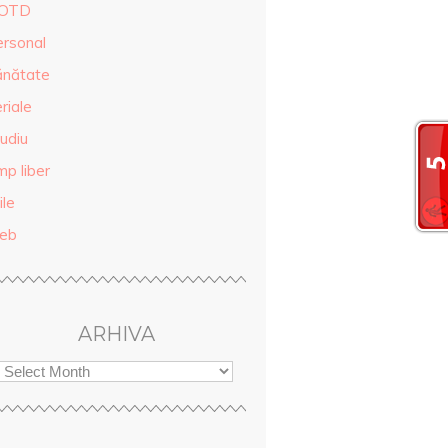
OTD
ersonal
ănătate
riale
udiu
mp liber
ile
eb
ARHIVA