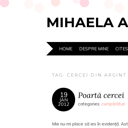
MIHAELA 
HOME
DESPRE MINE
CITE
TAG:
CERCEI DIN ARGINT
Poartă cercei
19
JAN
2012
categories:
cumpărături
Mie nu-mi place să ies în evidență. A