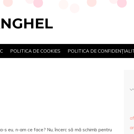
ANGHEL
SC
POLITICA DE COOKIES
POLITICA DE CONFIDENȚIALI
af
ar
sta-s eu, n-am ce face? Nu, încerc să mă schimb pentru