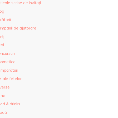
ticole scrise de invitaţi
log
lătorii
ampanii de ajutorare
rţi
eai
ncursuri
osmetice
umpărături
-ale fetelor
iverse
lme
od & drinks
odă