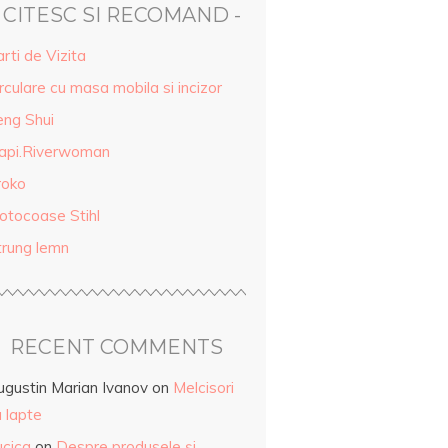
- CITESC SI RECOMAND -
rti de Vizita
rculare cu masa mobila si incizor
eng Shui
api.Riverwoman
roko
otocoase Stihl
trung lemn
RECENT COMMENTS
ugustin Marian Ivanov
on
Melcisori
 lapte
ucica
on
Despre produsele și