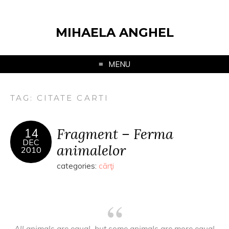
MIHAELA ANGHEL
MENU
TAG:
CITATE CARTI
Fragment – Ferma
14
DEC
animalelor
2010
categories:
cărţi
All animals are equal, but some animals are more equal