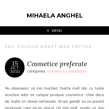
MIHAELA ANGHEL
MENU
TAG:
COLOUR ADAPT MAX FACTOR
Cosmetice preferate
15
OCT
2010
categories:
cosmetice
,
cumpărături
Nu obisnuiesc sa ma machiez foarte mult dar cu toate
acestea ador sa cumpar produse cosmetice, chiar daca
de multe ori raman nefolosite. M-am gandit sa va prezint
produsele care mi-au placut cel mai mult, poate va dau