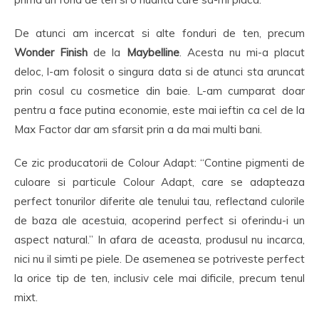
De atunci am incercat si alte fonduri de ten, precum
Wonder Finish
de la
Maybelline
. Acesta nu mi-a placut
deloc, l-am folosit o singura data si de atunci sta aruncat
prin cosul cu cosmetice din baie. L-am cumparat doar
pentru a face putina economie, este mai ieftin ca cel de la
Max Factor dar am sfarsit prin a da mai multi bani.
Ce zic producatorii de Colour Adapt: “Contine pigmenti de
culoare si particule Colour Adapt, care se adapteaza
perfect tonurilor diferite ale tenului tau, reflectand culorile
de baza ale acestuia, acoperind perfect si oferindu-i un
aspect natural.” In afara de aceasta, produsul nu incarca,
nici nu il simti pe piele. De asemenea se potriveste perfect
la orice tip de ten, inclusiv cele mai dificile, precum tenul
mixt.