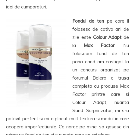
idei de cumparaturi.
Fondul de ten
pe care il
folosesc de cativa ani de
zile este
Colour Adapt
de
la
Max Factor
. Nu
foloseam fond de ten
pana cand am castigat la
un concurs organizat pe
forumul Bolero o trusa
completa cu produse Max
Factor printre care si
Colour Adapt, nuanta
Sand. Surprinzator, mi s-a
potrivit perfect si mi-a placut mult textura si modul in care
acopera imperfectiunile. Ce noroc pe mine, sa gasesc din
prima un fond de ten si o nuanta care sa-mi placa.