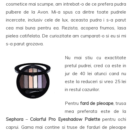
cosmetice mai scumpe, am intrebat-o de ce prefera pudra
pulbere de la Avon. Mi-a spus ca dintre toate pudrele
incercate, inclusiv cele de lux, aceasta pudra i s-a parut
cea mai buna pentru ea. Rezista, acopera frumos, lasa
pielea catifelata. De curiozitate am cumparat-o si eu si mi
s-a parut grozava.
Nu mai stiu cu exactitate
pretul pudrei, cred ca este in
jur de 40 lei atunci cand nu
este la reduceri si vreo 25 lei
in restul cazurilor.
Pentru
fard de pleoape
, trusa
mea preferata este de la
Sephora
–
Colorful Pro Eyeshadow Palette
pentru ochi
caprui. Gama mai contine si truse de farduri de pleoape