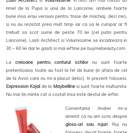
Lash Architect
si
Volumissime
. In rest am mai folosit un
rimel de la Pupa si unul de la Lancome, ambele foarte
bune insa erau versiuni pentru truse de machiaj, deci mici,
si nu au rezistat prea mult timp iar ca sa le cumpar ar fi
trebuit sa scot sume de peste 70 lei (cel putin pentru
Lancome). Lash Architect si Volumissime se incadreaza in
30 – 60 lei dar le gasiti si mai ieftine pe buymebeauty.com.
La
creioane pentru conturul ochilor
nu sunt foarte
pretentioasa, toate au fost la fel de bune (in afara de cel
de la Avon care nu mi-a placut deloc). In prezent folosesc
Expression Kajal
de la
Maybelline
si sunt foarte multumita.
Nu mai tin minte cat a costat insa este destul de ieftin.
Comentariul Andrei mi-a
amintit ca nu am scris despre
gloss-uri sau rujuri
. Ruj nu
folosesc decat foarte, foarte