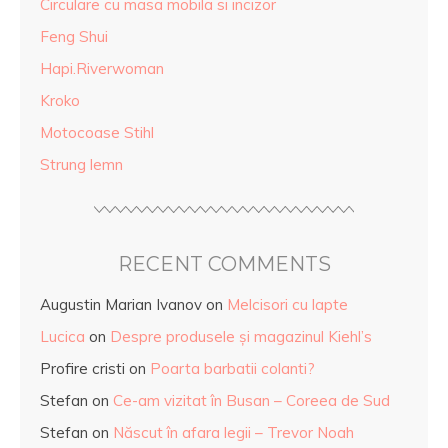
Circulare cu masa mobila si incizor
Feng Shui
Hapi.Riverwoman
Kroko
Motocoase Stihl
Strung lemn
RECENT COMMENTS
Augustin Marian Ivanov
on
Melcisori cu lapte
Lucica
on
Despre produsele și magazinul Kiehl’s
Profire cristi
on
Poarta barbatii colanti?
Stefan
on
Ce-am vizitat în Busan – Coreea de Sud
Stefan
on
Născut în afara legii – Trevor Noah