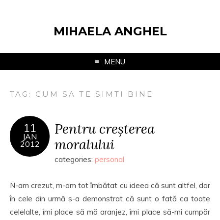
MIHAELA ANGHEL
MENU
TAG:
CUM SA TE SIMTI BINE
Pentru creșterea
11
JAN
moralului
2012
categories:
personal
N-am crezut, m-am tot îmbătat cu ideea că sunt altfel, dar
în cele din urmă s-a demonstrat că sunt o fată ca toate
celelalte, îmi place să mă aranjez, îmi place să-mi cumpăr