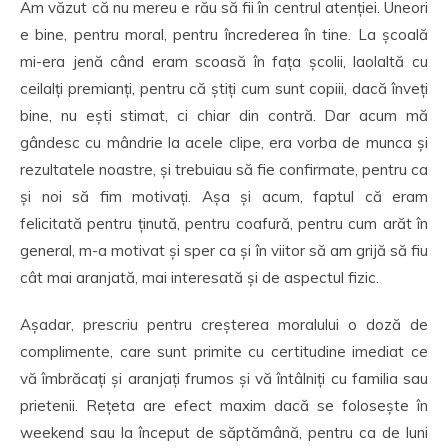
Am văzut că nu mereu e rău să fii în centrul atenției. Uneori
e bine, pentru moral, pentru încrederea în tine. La școală
mi-era jenă când eram scoasă în fața școlii, laolaltă cu
ceilalți premianți, pentru că știți cum sunt copiii, dacă înveți
bine, nu ești stimat, ci chiar din contră. Dar acum mă
gândesc cu mândrie la acele clipe, era vorba de munca și
rezultatele noastre, și trebuiau să fie confirmate, pentru ca
și noi să fim motivați. Așa și acum, faptul că eram
felicitată pentru ținută, pentru coafură, pentru cum arăt în
general, m-a motivat și sper ca și în viitor să am grijă să fiu
cât mai aranjată, mai interesată și de aspectul fizic.
Așadar, prescriu pentru creșterea moralului o doză de
complimente, care sunt primite cu certitudine imediat ce
vă îmbrăcați și aranjați frumos și vă întâlniți cu familia sau
prietenii. Rețeta are efect maxim dacă se folosește în
weekend sau la început de săptămână, pentru ca de luni