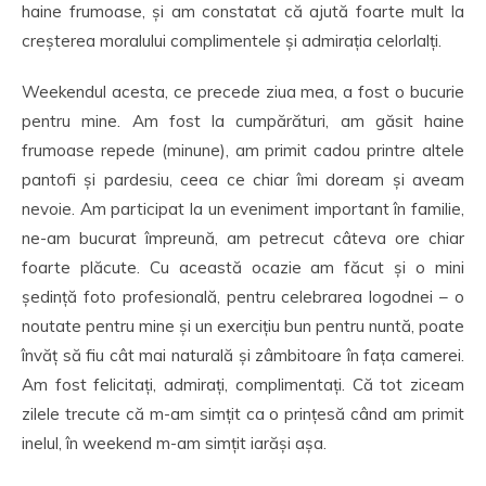
haine frumoase, și am constatat că ajută foarte mult la
creșterea moralului complimentele și admirația celorlalți.
Weekendul acesta, ce precede ziua mea, a fost o bucurie
pentru mine. Am fost la cumpărături, am găsit haine
frumoase repede (minune), am primit cadou printre altele
pantofi și pardesiu, ceea ce chiar îmi doream și aveam
nevoie. Am participat la un eveniment important în familie,
ne-am bucurat împreună, am petrecut câteva ore chiar
foarte plăcute. Cu această ocazie am făcut și o mini
ședință foto profesională, pentru celebrarea logodnei – o
noutate pentru mine și un exercițiu bun pentru nuntă, poate
învăț să fiu cât mai naturală și zâmbitoare în fața camerei.
Am fost felicitați, admirați, complimentați. Că tot ziceam
zilele trecute că m-am simțit ca o prințesă când am primit
inelul, în weekend m-am simțit iarăși așa.