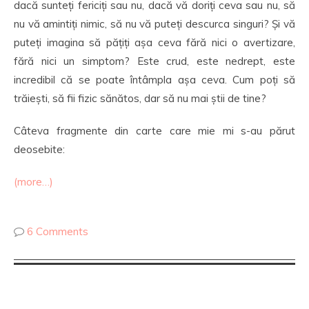
dacă sunteți fericiți sau nu, dacă vă doriți ceva sau nu, să
nu vă amintiți nimic, să nu vă puteți descurca singuri? Și vă
puteți imagina să pățiți așa ceva fără nici o avertizare,
fără nici un simptom? Este crud, este nedrept, este
incredibil că se poate întâmpla așa ceva. Cum poți să
trăiești, să fii fizic sănătos, dar să nu mai știi de tine?
Câteva fragmente din carte care mie mi s-au părut
deosebite:
(more…)
6 Comments