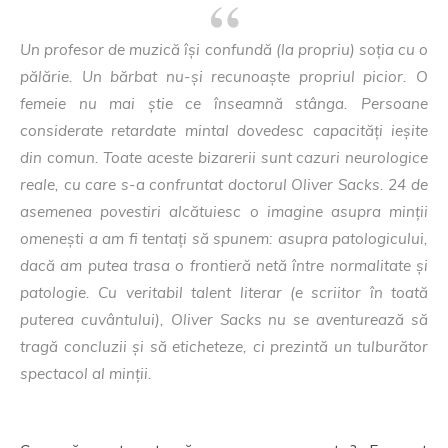
Un profesor de muzică își confundă (la propriu) soția cu o
pălărie. Un bărbat nu-și recunoaște propriul picior. O
femeie nu mai știe ce înseamnă stânga. Persoane
considerate retardate mintal dovedesc capacități ieșite
din comun. Toate aceste bizarerii sunt cazuri neurologice
reale, cu care s-a confruntat doctorul Oliver Sacks. 24 de
asemenea povestiri alcătuiesc o imagine asupra minții
omenești a am fi tentați să spunem: asupra patologicului,
dacă am putea trasa o frontieră netă între normalitate și
patologie. Cu veritabil talent literar (e scriitor în toată
puterea cuvântului), Oliver Sacks nu se aventurează să
tragă concluzii și să eticheteze, ci prezintă un tulburător
spectacol al minții.