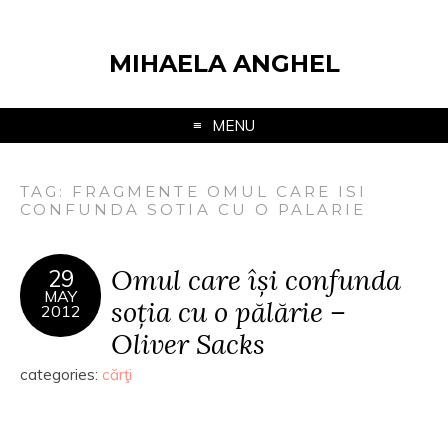
MIHAELA ANGHEL
MENU
TAG:
FRAGMENTE OMUL CARE ISI
CONFUNDA SOTIA CU O PALARIE
Omul care își confunda
29
MAY
soția cu o pălărie –
2012
Oliver Sacks
categories:
cărţi