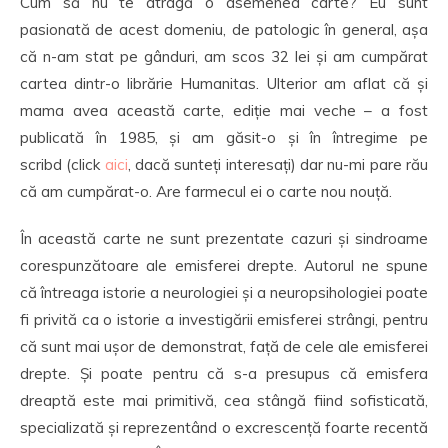
Cum să nu te atragă o asemenea carte? Eu sunt
pasionată de acest domeniu, de patologic în general, așa
că n-am stat pe gânduri, am scos 32 lei și am cumpărat
cartea dintr-o librărie Humanitas. Ulterior am aflat că și
mama avea această carte, ediție mai veche – a fost
publicată în 1985, și am găsit-o și în întregime pe
scribd (click
aici
, dacă sunteți interesați) dar nu-mi pare rău
că am cumpărat-o. Are farmecul ei o carte nou nouță.
În această carte ne sunt prezentate cazuri și sindroame
corespunzătoare ale emisferei drepte. Autorul ne spune
că întreaga istorie a neurologiei și a neuropsihologiei poate
fi privită ca o istorie a investigării emisferei strângi, pentru
că sunt mai ușor de demonstrat, față de cele ale emisferei
drepte. Și poate pentru că s-a presupus că emisfera
dreaptă este mai primitivă, cea stângă fiind sofisticată,
specializată și reprezentând o excrescență foarte recentă