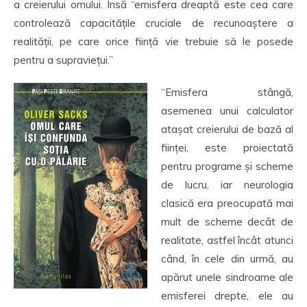
a creierului omului. Însă “emisfera dreaptă este cea care
controlează capacitățile cruciale de recunoaștere a
realității, pe care orice ființă vie trebuie să le posede
pentru a supraviețui.”
“Emisfera stângă,
asemenea unui calculator
atașat creierului de bază al
ființei, este proiectată
pentru programe și scheme
de lucru, iar neurologia
clasică era preocupată mai
mult de scheme decât de
realitate, astfel încât atunci
când, în cele din urmă, au
apărut unele sindroame ale
emisferei drepte, ele au