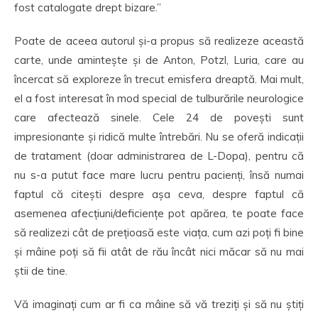
fost catalogate drept bizare.”
Poate de aceea autorul și-a propus să realizeze această
carte, unde amintește și de Anton, Potzl, Luria, care au
încercat să exploreze în trecut emisfera dreaptă. Mai mult,
el a fost interesat în mod special de tulburările neurologice
care afectează sinele. Cele 24 de povești sunt
impresionante și ridică multe întrebări. Nu se oferă indicații
de tratament (doar administrarea de L-Dopa), pentru că
nu s-a putut face mare lucru pentru pacienți, însă numai
faptul că citești despre așa ceva, despre faptul că
asemenea afecțiuni/deficiențe pot apărea, te poate face
să realizezi cât de prețioasă este viața, cum azi poți fi bine
și mâine poți să fii atât de rău încât nici măcar să nu mai
știi de tine.
Vă imaginați cum ar fi ca mâine să vă treziți și să nu știți