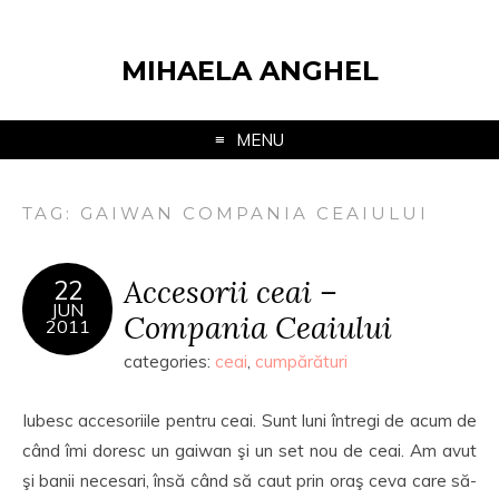
MIHAELA ANGHEL
MENU
TAG:
GAIWAN COMPANIA CEAIULUI
Accesorii ceai –
22
JUN
Compania Ceaiului
2011
categories:
ceai
,
cumpărături
Iubesc accesoriile pentru ceai. Sunt luni întregi de acum de
când îmi doresc un gaiwan şi un set nou de ceai. Am avut
şi banii necesari, însă când să caut prin oraş ceva care să-