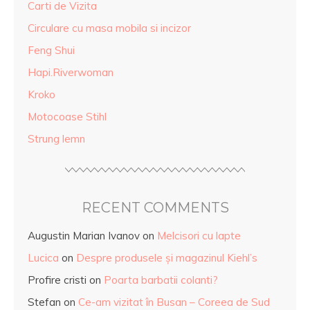
Carti de Vizita
Circulare cu masa mobila si incizor
Feng Shui
Hapi.Riverwoman
Kroko
Motocoase Stihl
Strung lemn
RECENT COMMENTS
Augustin Marian Ivanov
on
Melcisori cu lapte
Lucica
on
Despre produsele și magazinul Kiehl’s
Profire cristi
on
Poarta barbatii colanti?
Stefan
on
Ce-am vizitat în Busan – Coreea de Sud