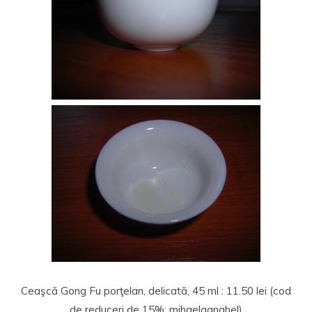
Ceaşcă Gong Fu porţelan, delicată, 45 ml : 11.50 lei (cod
de reduceri de 15%: mihaelaanghel)