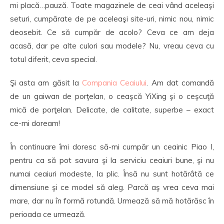
mi placă…pauză. Toate magazinele de ceai vând aceleaşi
seturi, cumpărate de pe aceleaşi site-uri, nimic nou, nimic
deosebit. Ce să cumpăr de acolo? Ceva ce am deja
acasă, dar pe alte culori sau modele? Nu, vreau ceva cu
totul diferit, ceva special.
Şi asta am găsit la
Compania Ceaiului
. Am dat comandă
de un gaiwan de porţelan, o ceaşcă YiXing şi o ceşcuţă
mică de porţelan. Delicate, de calitate, superbe – exact
ce-mi doream!
În continuare îmi doresc să-mi cumpăr un ceainic Piao I,
pentru ca să pot savura şi la serviciu ceaiuri bune, şi nu
numai ceaiuri modeste, la plic. Însă nu sunt hotărâtă ce
dimensiune şi ce model să aleg. Parcă aş vrea ceva mai
mare, dar nu în formă rotundă. Urmează să mă hotărăsc în
perioada ce urmează.