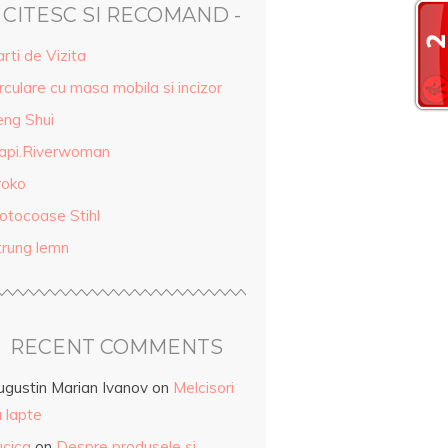
- CITESC SI RECOMAND -
rti de Vizita
rculare cu masa mobila si incizor
eng Shui
api.Riverwoman
roko
otocoase Stihl
trung lemn
RECENT COMMENTS
ugustin Marian Ivanov
on
Melcisori
 lapte
ucica
on
Despre produsele și