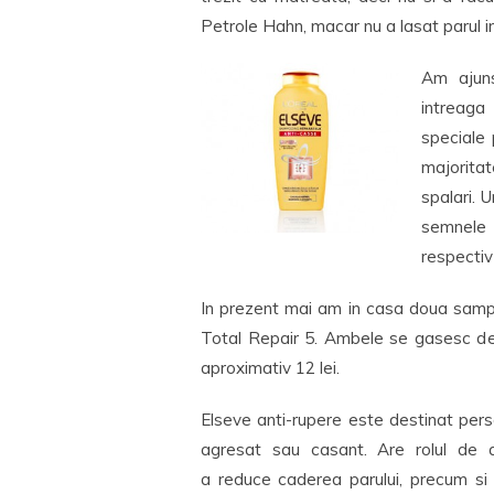
Petrole Hahn, macar nu a lasat parul inc
Am ajuns
intreaga
speciale 
majorita
spalari. 
semnele 
respectiv
In prezent mai am in casa doua samp
Total Repair 5. Ambele se gasesc de 
aproximativ 12 lei.
Elseve anti-rupere este destinat per
agresat sau casant. Are rolul de a 
a reduce caderea parului, precum si 