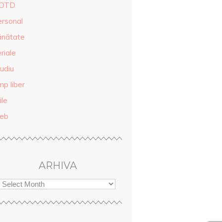
OTD
ersonal
ănătate
riale
udiu
mp liber
ile
eb
ARHIVA