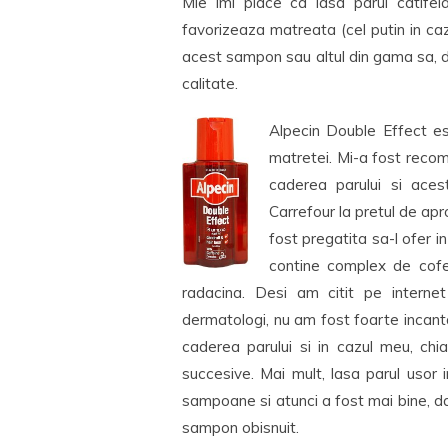
Mie imi place ca lasa parul catifel
favorizeaza matreata (cel putin in caz
acest sampon sau altul din gama sa, 
calitate.
Alpecin Double Effect es
matretei. Mi-a fost reco
caderea parului si ace
Carrefour la pretul de apr
fost pregatita sa-l ofer i
contine complex de cofein
radacina. Desi am citit pe intern
dermatologi, nu am fost foarte incant
caderea parului si in cazul meu, chia
succesive. Mai mult, lasa parul usor i
sampoane si atunci a fost mai bine, d
sampon obisnuit.