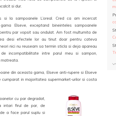
alcit si dur.
ma
Pr
 si la sampoanele L’oreal. Cred ca am incercat
co
 gama Elseve, exceptand bineinteles sampoanele
S
pentru par vopsit sau ondulat. Am fost multumita de
C
tea desi efectele lor au tinut doar pentru cateva
S
Uneori nici nu reuseam sa termin sticla si deja apareau
T
de incompatibilitate intre parul meu si sampon,
 matreata.
oane din aceasta gama, Elseve anti-rupere si Elseve
cumparat in majoritatea supermarket-urilor si costa
soanelor cu par degradat,
intari firul de par, de
de a face parul suplu si