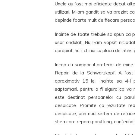
Unele au fost mai eficiente decat alte
utilizari. M-am gandit sa va prezint 
depinde foarte mult de fiecare persoa
Inainte de toate trebuie sa spun ca p
usor ondulat. Nu l-am vopsit niciodata
apropiat, nu il chinui cu placa de intins
Incep cu samponul preferat de mine 
Repair, de la Schwarzkopf. A fost
aproximativ 15 lei. Inainte sa vi-l
saptamani, pentru a fi sigura ca va
este destinat persoanelor cu parul
despicate. Promite ca rezultate re
despicate, prin noul sistem de refacer
shea care repara parul lung, conferind 