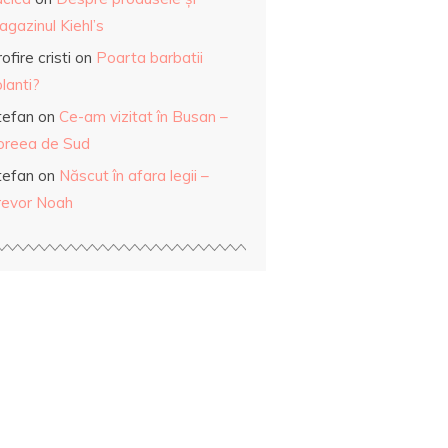
gazinul Kiehl’s
ofire cristi
on
Poarta barbatii
lanti?
tefan
on
Ce-am vizitat în Busan –
oreea de Sud
tefan
on
Născut în afara legii –
revor Noah