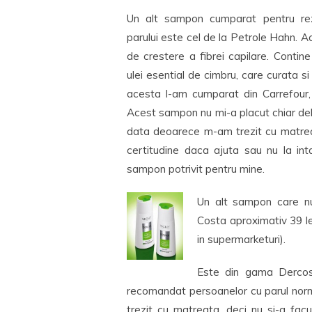
Un alt sampon cumparat pentru re
parului este cel de la Petrole Hahn. A
de crestere a fibrei capilare. Contin
ulei esential de cimbru, care curata si
acesta l-am cumparat din Carrefour, 
Acest sampon nu mi-a placut chiar delo
data deoarece m-am trezit cu matreat
certitudine daca ajuta sau nu la int
sampon potrivit pentru mine.
Un alt sampon care nu
Costa aproximativ 39 lei
in supermarketuri).
Este din gama Dercos 
recomandat persoanelor cu parul norm
trezit cu matreata, deci nu si-a fac