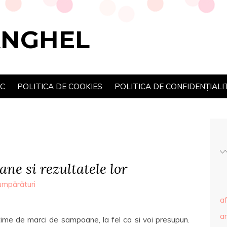
ANGHEL
SC
POLITICA DE COOKIES
POLITICA DE CONFIDENȚIALI
ne si rezultatele lor
umpărături
af
ar
ltime de marci de sampoane, la fel ca si voi presupun.