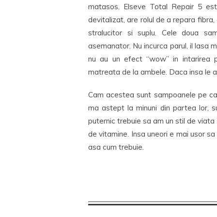
matasos. Elseve Total Repair 5 este
devitalizat, are rolul de a repara fibra,
stralucitor si suplu. Cele doua s
asemanator. Nu incurca parul, il lasa m
nu au un efect “wow” in intarirea p
matreata de la ambele. Daca insa le a
Cam acestea sunt sampoanele pe car
ma astept la minuni din partea lor, s
puternic trebuie sa am un stil de viata
de vitamine. Insa uneori e mai usor sa 
asa cum trebuie.