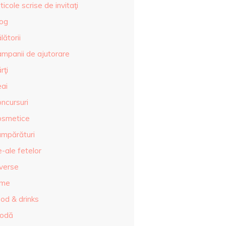
ticole scrise de invitaţi
log
lătorii
ampanii de ajutorare
rţi
eai
ncursuri
osmetice
umpărături
-ale fetelor
iverse
lme
od & drinks
odă