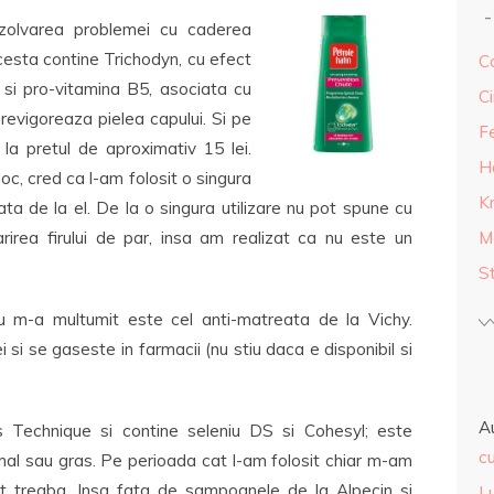
zolvarea problemei cu caderea
cesta contine Trichodyn, cu efect
Ca
e si pro-vitamina B5, asociata cu
Ci
 revigoreaza pielea capului. Si pe
F
la pretul de aproximativ 15 lei.
H
c, cred ca l-am folosit o singura
K
a de la el. De la o singura utilizare nu pot spune cu
arirea firului de par, insa am realizat ca nu este un
M
S
 m-a multumit este cel anti-matreata de la Vichy.
 si se gaseste in farmacii (nu stiu daca e disponibil si
A
Technique si contine seleniu DS si Cohesyl; este
cu
al sau gras. Pe perioada cat l-am folosit chiar m-am
ut treaba. Insa fata de sampoanele de la Alpecin si
L