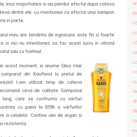
ar
le, insa majoritatea si-au pierdut efectul dupa cateva
cateva dintre ele, cu mentiunea ca efectul unui sampon
b
na in parte.
că
c
arul meu are tendinta de ingrasare, este fin si foarte
că
 si nici nu intentionez sa fac acest lucru in viitorul
 parul sau cu foehnul.
c
co
in acest moment, si anume Gliss Hair
c
 cumparat din Kaufland la pretul de
c
 prezint l-am utilizat timp de cateva
 recomand ceva de calitate. Samponul
de
 lung, care se confrunta cu varfuri
d
ducerea cu pana la 85% a varfurilor
fi
e a celulelor. Contine ulei de argan si
fo
si rezistenta.
m