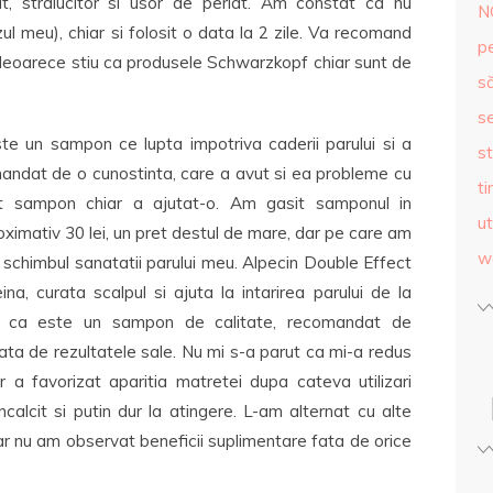
at, stralucitor si usor de periat. Am constat ca nu
N
ul meu), chiar si folosit o data la 2 zile. Va recomand
p
deoarece stiu ca produsele Schwarzkopf chiar sunt de
s
se
te un sampon ce lupta impotriva caderii parului si a
st
mandat de o cunostinta, care a avut si ea probleme cu
ti
st sampon chiar a ajutat-o. Am gasit samponul in
ut
oximativ 30 lei, un pret destul de mare, dar pe care am
w
n schimbul sanatatii parului meu. Alpecin Double Effect
a, curata scalpul si ajuta la intarirea parului de la
et ca este un sampon de calitate, recomandat de
ata de rezultatele sale. Nu mi s-a parut ca mi-a redus
r a favorizat aparitia matretei dupa cateva utilizari
ncalcit si putin dur la atingere. L-am alternat cu alte
ar nu am observat beneficii suplimentare fata de orice