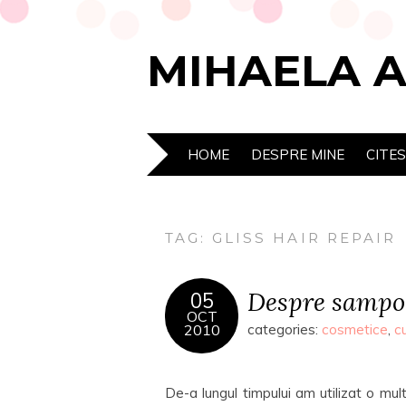
MIHAELA 
HOME
DESPRE MINE
CITE
TAG:
GLISS HAIR REPAIR
Despre sampoa
05
OCT
2010
categories:
cosmetice
,
c
De-a lungul timpului am utilizat o mu