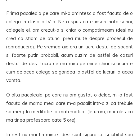
Prima pacaleala pe care mi-o amintesc a fost facuta de o
colega in clasa a IV-a. Ne-a spus ca e insarcinata si noi,
colegele ei, am crezut-o si chiar o compatimeam (desi nu
cred ca stiam pe atunci prea multe despre procesul de
reproducere). Pe vremea aia era un lucru destul de socant
si foarte putin probabil, acum auzim de astfel de cazuri
destul de des. Lucru ce ma mira pe mine chiar si acum e
cum de acea colega se gandea la astfel de lucruri la acea
varsta.
O alta pacaleala, pe care nu am gustat-o deloc, mi-a fost
facuta de mama mea, care m-a pacalit intr-o zi ca trebuie
sa merg la meditatie la matematica (le uram, mai ales ca
ma tinea profesoara cate 5 ore).
In rest nu mai tin minte…desi sunt sigura ca si iubitul sau