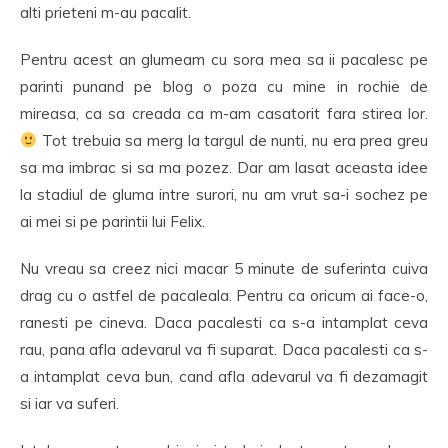
alti prieteni m-au pacalit.
Pentru acest an glumeam cu sora mea sa ii pacalesc pe
parinti punand pe blog o poza cu mine in rochie de
mireasa, ca sa creada ca m-am casatorit fara stirea lor.
Tot trebuia sa merg la targul de nunti, nu era prea greu
sa ma imbrac si sa ma pozez. Dar am lasat aceasta idee
la stadiul de gluma intre surori, nu am vrut sa-i sochez pe
ai mei si pe parintii lui Felix.
Nu vreau sa creez nici macar 5 minute de suferinta cuiva
drag cu o astfel de pacaleala. Pentru ca oricum ai face-o,
ranesti pe cineva. Daca pacalesti ca s-a intamplat ceva
rau, pana afla adevarul va fi suparat. Daca pacalesti ca s-
a intamplat ceva bun, cand afla adevarul va fi dezamagit
si iar va suferi.