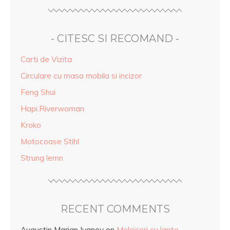
- CITESC SI RECOMAND -
Carti de Vizita
Circulare cu masa mobila si incizor
Feng Shui
Hapi.Riverwoman
Kroko
Motocoase Stihl
Strung lemn
RECENT COMMENTS
Augustin Marian Ivanov
on
Melcisori cu lapte