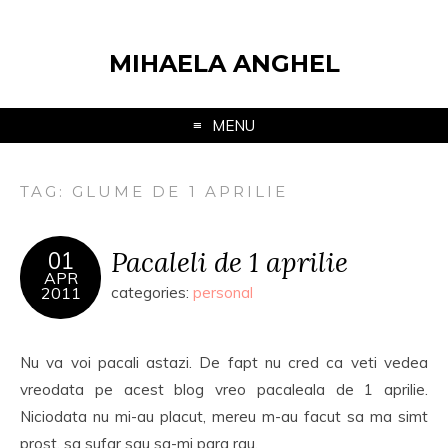
MIHAELA ANGHEL
MENU
TAG:
GLUME DE 1 APRILIE
Pacaleli de 1 aprilie
01
APR
2011
categories:
personal
Nu va voi pacali astazi. De fapt nu cred ca veti vedea
vreodata pe acest blog vreo pacaleala de 1 aprilie.
Niciodata nu mi-au placut, mereu m-au facut sa ma simt
prost, sa sufar sau sa-mi para rau.