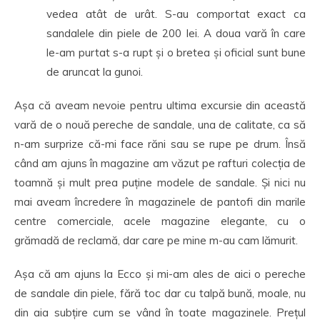
vedea atât de urât. S-au comportat exact ca
sandalele din piele de 200 lei. A doua vară în care
le-am purtat s-a rupt și o bretea și oficial sunt bune
de aruncat la gunoi.
Așa că aveam nevoie pentru ultima excursie din această
vară de o nouă pereche de sandale, una de calitate, ca să
n-am surprize că-mi face răni sau se rupe pe drum. Însă
când am ajuns în magazine am văzut pe rafturi colecția de
toamnă și mult prea puține modele de sandale. Și nici nu
mai aveam încredere în magazinele de pantofi din marile
centre comerciale, acele magazine elegante, cu o
grămadă de reclamă, dar care pe mine m-au cam lămurit.
Așa că am ajuns la Ecco și mi-am ales de aici o pereche
de sandale din piele, fără toc dar cu talpă bună, moale, nu
din aia subțire cum se vând în toate magazinele. Prețul