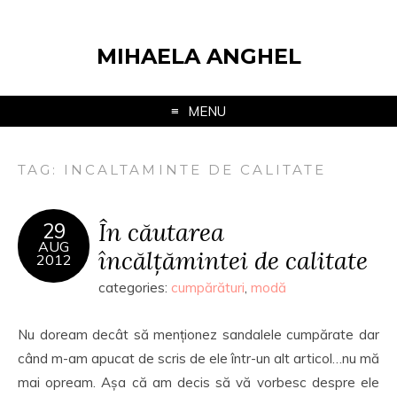
MIHAELA ANGHEL
MENU
TAG:
INCALTAMINTE DE CALITATE
În căutarea
29
AUG
încălțămintei de calitate
2012
categories:
cumpărături
,
modă
Nu doream decât să menționez sandalele cumpărate dar
când m-am apucat de scris de ele într-un alt articol…nu mă
mai opream. Așa că am decis să vă vorbesc despre ele