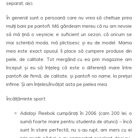
separat, aici.
În general sunt o persoană care nu vrea să cheltuie prea
mulți bani pe pantofi. Mă gândeam mereu că nu am nevoie
să mă țină o veșnicie, e suficient un sezon, că oricum se
mai schimbă moda, mă plictisesc și eu de model. Mama
mea este exact opusul, îi place să cumpere produse din
piele, de calitate. Tot mergând cu ea prin magazine am
început și eu să înțeleg că este o diferență mare între
pantofi de firmă, de calitate, și pantofi no name, la prețuri
infime. Și am înțeles/învățat asta pe pielea mea.
Încălțăminte sport:
Adidași Reebok cumpărați în 2006 (cam 200 lei, o
sumă foarte mare pentru studenta de atunci) – încă
sunt în stare perfectă, nu s-au rupt, am mers cu ei