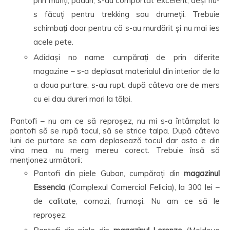
prin munți, păduri, s-au comportat excelent, deși nu-
s făcuți pentru trekking sau drumeții. Trebuie
schimbați doar pentru că s-au murdărit și nu mai ies
acele pete.
Adidași no name cumpărați de prin diferite
magazine – s-a deplasat materialul din interior de la
a doua purtare, s-au rupt, după câteva ore de mers
cu ei dau dureri mari la tălpi.
Pantofi – nu am ce să reproșez, nu mi s-a întâmplat la
pantofi să se rupă tocul, să se strice talpa. După câteva
luni de purtare se cam deplasează tocul dar asta e din
vina mea, nu merg mereu corect. Trebuie însă să
menționez următorii:
Pantofi din piele Guban, cumpărați din
magazinul
Essencia
(Complexul Comercial Felicia), la 300 lei –
de calitate, comozi, frumoși. Nu am ce să le
reproșez.