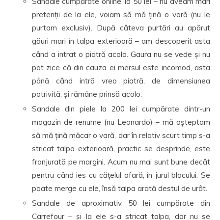
Sandale cumpărate online, la 50 lei – nu aveam mari
pretenții de la ele, voiam să mă țină o vară (nu le
purtam exclusiv). După câteva purtări au apărut
găuri mari în talpa exterioară – am descoperit asta
când a intrat o piatră acolo. Gaura nu se vede și nu
pot zice că din cauza ei mersul este incomod, asta
până când intră vreo piatră, de dimensiunea
potrivită, și rămâne prinsă acolo.
Sandale din piele la 200 lei cumpărate dintr-un
magazin de renume (nu Leonardo) – mă așteptam
să mă țină măcar o vară, dar în relativ scurt timp s-a
stricat talpa exterioară, practic se desprinde, este
franjurată pe margini. Acum nu mai sunt bune decât
pentru când ies cu cățelul afară, în jurul blocului. Se
poate merge cu ele, însă talpa arată destul de urât.
Sandale de aproximativ 50 lei cumpărate din
Carrefour – și la ele s-a stricat talpa, dar nu se