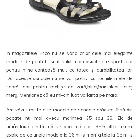
În magazinele Ecco nu se vând chiar cele mai elegante
modele de pantofi, sunt stilul mai casual spre sport, dar
pentru mine contează mult calitatea și durabilitatea lor.
Da, aceste sandale nu se vor potrivi cu rochiile mele de
seară, dar pentru rochițe de vară/blugi/pantaloni scurți
merg. Menționez că eu mi-am luat varianta pe maro.
Am văzut multe alte modele de sandale drăguțe, însă din
păcate nu mai aveau mărimea 35 sau 36. Zic de
amândouă pentru că se pare că port 35.5 altfel nu-mi
explic de ce unele modele la 36 mi-s mari, altele la 35 mi-s