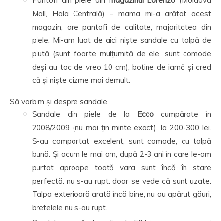
Pantofi din piele din
magazinul Lorenzo
(Moldova
Mall, Hala Centrală) – mama mi-a arătat acest
magazin, are pantofi de calitate, majoritatea din
piele. Mi-am luat de aici niște sandale cu talpă de
plută (sunt foarte mulțumită de ele, sunt comode
deși au toc de vreo 10 cm), botine de iarnă și cred
că și niște cizme mai demult.
Să vorbim și despre sandale.
Sandale din piele de la
Ecco
cumpărate în
2008/2009 (nu mai țin minte exact), la 200-300 lei.
S-au comportat excelent, sunt comode, cu talpă
bună. Și acum le mai am, după 2-3 ani în care le-am
purtat aproape toată vara sunt încă în stare
perfectă, nu s-au rupt, doar se vede că sunt uzate.
Talpa exterioară arată încă bine, nu au apărut găuri,
bretelele nu s-au rupt.