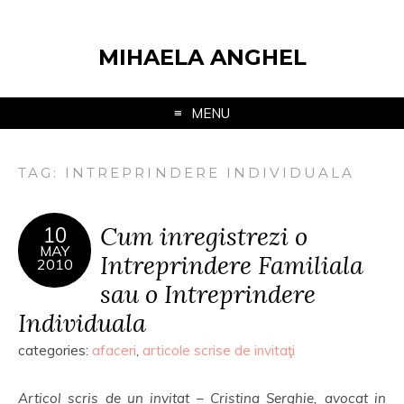
MIHAELA ANGHEL
MENU
TAG:
INTREPRINDERE INDIVIDUALA
Cum inregistrezi o
10
MAY
Intreprindere Familiala
2010
sau o Intreprindere
Individuala
categories:
afaceri
,
articole scrise de invitaţi
Articol scris de un invitat – Cristina Serghie, avocat in