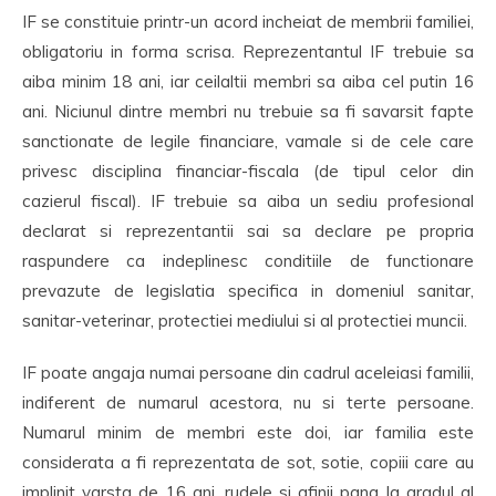
IF se constituie printr-un acord incheiat de membrii familiei,
obligatoriu in forma scrisa. Reprezentantul IF trebuie sa
aiba minim 18 ani, iar ceilaltii membri sa aiba cel putin 16
ani. Niciunul dintre membri nu trebuie sa fi savarsit fapte
sanctionate de legile financiare, vamale si de cele care
privesc disciplina financiar-fiscala (de tipul celor din
cazierul fiscal). IF trebuie sa aiba un sediu profesional
declarat si reprezentantii sai sa declare pe propria
raspundere ca indeplinesc conditiile de functionare
prevazute de legislatia specifica in domeniul sanitar,
sanitar-veterinar, protectiei mediului si al protectiei muncii.
IF poate angaja numai persoane din cadrul aceleiasi familii,
indiferent de numarul acestora, nu si terte persoane.
Numarul minim de membri este doi, iar familia este
considerata a fi reprezentata de sot, sotie, copiii care au
implinit varsta de 16 ani, rudele si afinii pana la gradul al