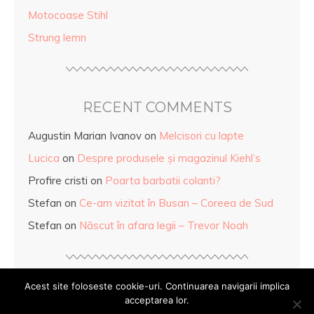
Motocoase Stihl
Strung lemn
RECENT COMMENTS
Augustin Marian Ivanov
on
Melcisori cu lapte
Lucica
on
Despre produsele și magazinul Kiehl’s
Profire cristi
on
Poarta barbatii colanti?
Stefan
on
Ce-am vizitat în Busan – Coreea de Sud
Stefan
on
Născut în afara legii – Trevor Noah
Acest site foloseste cookie-uri. Continuarea navigarii implica
acceptarea lor.
© Copyright
Mihaela Anghel
2026. Powered by
WordPress
.