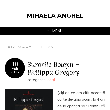
MIHAELA ANGHEL
MENU
TAG:
MARY BOLEYN
Surorile Boleyn –
10
FEB
Philippa Gregory
2012
categories:
cărţi
Știți de ce am citit această
carte de-abia acum, la 4 ani
de la apariția sa? Pentru că