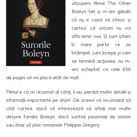
văzusem filmul The Other
Boleyn Girl și m-am gândit
că nu e cazul să citesc și
cartea, că oricum nu voi
afla nimic nou. Și cum știam
în mare parte ce se
întâmplă, cum începe și cum
se termină acțiunea, nu m-
am așteptat ca cele 650
de pagini să-mi placă atât de mult.
Filmul e ca un rezumat al cărții, s-au pierdut multe detalii și
informații importante pe drum. De aceea vă recomand să
citiți cartea, dacă vă interesează să aflați mai multe
despre familia Boleyn, dacă sunteți pasionați de istorie
sau doar vă plac romanele Philippei Gregory.