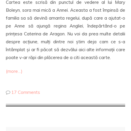
Cartea este scrisă din punctul de vedere al lui Mary
Boleyn, sora mai mică a Annei. Aceasta a fost împinsă de
familia sa să devină amanta regelui, după care a ajutat-o
pe Anne să ajungă regina Angliei, îndepărtând-o pe
prințesa Caterina de Aragon. Nu voi da prea multe detalii
despre acțiune, mulți dintre noi știm deja cam ce s-a
întâmplat și ar fi păcat să dezvălui aici alte informații care
poate v-ar răpi din plăcerea de a citi această carte.
(more…)
17 Comments