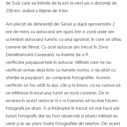
de Sud, care se întinde de la est la vest pe o distanţă de
250 km, având o lăţime de 4 km.
Am plecat de dimineață din Seoul și după aproximativ 2
ore de mers cu autocarul am ajuns într-o zonă unde am
schimbat autocarul turistic cu unul aprobat, în care se aflau
camere de filmat. Cu acel autocar am trecut în Zona
Demilitarizată Coreeană, nu înainte de a fi
verificate pașapoartele în autocar. Militarii care ne-au
verificat aveau deja liste cu numele nostru, s-au uitat cu
atenție la pașaport, au comparat fotografiile. Aceste
verificări se fac atât la dus, cât și la întors, ca nu cumva să
se infiltreze în locul unui turist un nord-coreean. De la
urcarea în acest autocar ni s-a transmis să nu mai facem
fotografii pe drum. S-a întâmplat în trecut să mai facă unii
turiști fotografii, dar au fost observați și atunci militarii au
venit și le-au șters toate fotografiile din telefon. Din acest