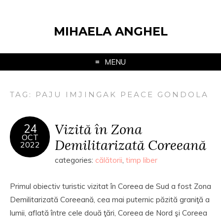
MIHAELA ANGHEL
MENU
TAG:
PAJU IMJINGAK PEACE GONDOLA
Vizită în Zona
24
OCT
Demilitarizată Coreeană
2022
categories:
călătorii
,
timp liber
Primul obiectiv turistic vizitat în Coreea de Sud a fost Zona
Demilitarizată Coreeană, cea mai puternic păzită graniţă a
lumii, aflată între cele două ţări, Coreea de Nord şi Coreea