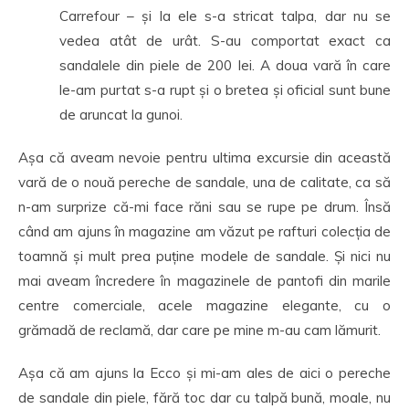
Carrefour – și la ele s-a stricat talpa, dar nu se
vedea atât de urât. S-au comportat exact ca
sandalele din piele de 200 lei. A doua vară în care
le-am purtat s-a rupt și o bretea și oficial sunt bune
de aruncat la gunoi.
Așa că aveam nevoie pentru ultima excursie din această
vară de o nouă pereche de sandale, una de calitate, ca să
n-am surprize că-mi face răni sau se rupe pe drum. Însă
când am ajuns în magazine am văzut pe rafturi colecția de
toamnă și mult prea puține modele de sandale. Și nici nu
mai aveam încredere în magazinele de pantofi din marile
centre comerciale, acele magazine elegante, cu o
grămadă de reclamă, dar care pe mine m-au cam lămurit.
Așa că am ajuns la Ecco și mi-am ales de aici o pereche
de sandale din piele, fără toc dar cu talpă bună, moale, nu