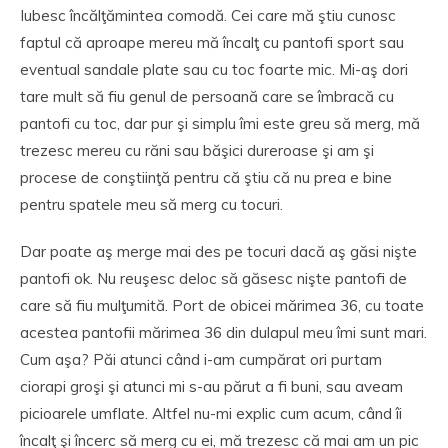
Iubesc încălţămintea comodă. Cei care mă ştiu cunosc
faptul că aproape mereu mă încalţ cu pantofi sport sau
eventual sandale plate sau cu toc foarte mic. Mi-aş dori
tare mult să fiu genul de persoană care se îmbracă cu
pantofi cu toc, dar pur şi simplu îmi este greu să merg, mă
trezesc mereu cu răni sau băşici dureroase şi am şi
procese de conştiinţă pentru că ştiu că nu prea e bine
pentru spatele meu să merg cu tocuri.
Dar poate aş merge mai des pe tocuri dacă aş găsi nişte
pantofi ok. Nu reuşesc deloc să găsesc nişte pantofi de
care să fiu mulţumită. Port de obicei mărimea 36, cu toate
acestea pantofii mărimea 36 din dulapul meu îmi sunt mari.
Cum aşa? Păi atunci când i-am cumpărat ori purtam
ciorapi groşi şi atunci mi s-au părut a fi buni, sau aveam
picioarele umflate. Altfel nu-mi explic cum acum, când îi
încalţ şi încerc să merg cu ei, mă trezesc că mai am un pic