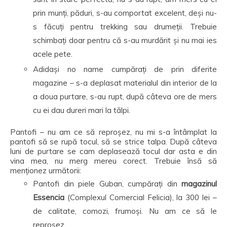
prin munți, păduri, s-au comportat excelent, deși nu-
s făcuți pentru trekking sau drumeții. Trebuie
schimbați doar pentru că s-au murdărit și nu mai ies
acele pete.
Adidași no name cumpărați de prin diferite
magazine – s-a deplasat materialul din interior de la
a doua purtare, s-au rupt, după câteva ore de mers
cu ei dau dureri mari la tălpi.
Pantofi – nu am ce să reproșez, nu mi s-a întâmplat la
pantofi să se rupă tocul, să se strice talpa. După câteva
luni de purtare se cam deplasează tocul dar asta e din
vina mea, nu merg mereu corect. Trebuie însă să
menționez următorii:
Pantofi din piele Guban, cumpărați din
magazinul
Essencia
(Complexul Comercial Felicia), la 300 lei –
de calitate, comozi, frumoși. Nu am ce să le
reproșez.