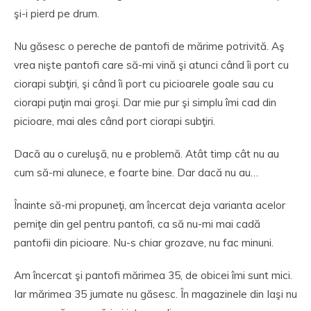
şi-i pierd pe drum.
Nu găsesc o pereche de pantofi de mărime potrivită. Aş
vrea nişte pantofi care să-mi vină şi atunci când îi port cu
ciorapi subţiri, şi când îi port cu picioarele goale sau cu
ciorapi puţin mai groşi. Dar mie pur şi simplu îmi cad din
picioare, mai ales când port ciorapi subţiri.
Dacă au o cureluşă, nu e problemă. Atât timp cât nu au
cum să-mi alunece, e foarte bine. Dar dacă nu au…
Înainte să-mi propuneţi, am încercat deja varianta acelor
perniţe din gel pentru pantofi, ca să nu-mi mai cadă
pantofii din picioare. Nu-s chiar grozave, nu fac minuni.
Am încercat şi pantofi mărimea 35, de obicei îmi sunt mici.
Iar mărimea 35 jumate nu găsesc. În magazinele din Iaşi nu