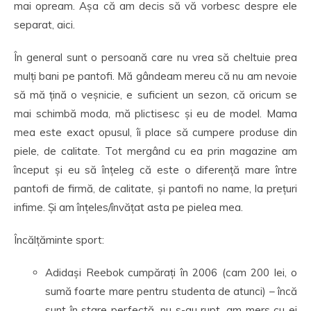
mai opream. Așa că am decis să vă vorbesc despre ele
separat, aici.
În general sunt o persoană care nu vrea să cheltuie prea
mulți bani pe pantofi. Mă gândeam mereu că nu am nevoie
să mă țină o veșnicie, e suficient un sezon, că oricum se
mai schimbă moda, mă plictisesc și eu de model. Mama
mea este exact opusul, îi place să cumpere produse din
piele, de calitate. Tot mergând cu ea prin magazine am
început și eu să înțeleg că este o diferență mare între
pantofi de firmă, de calitate, și pantofi no name, la prețuri
infime. Și am înțeles/învățat asta pe pielea mea.
Încălțăminte sport:
Adidași Reebok cumpărați în 2006 (cam 200 lei, o
sumă foarte mare pentru studenta de atunci) – încă
sunt în stare perfectă, nu s-au rupt, am mers cu ei