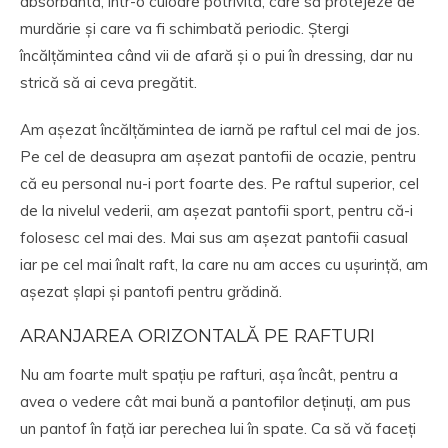
absorbantă, într-o culoare potrivită, care să protejeze de
murdărie și care va fi schimbată periodic. Ștergi
încălțămintea când vii de afară și o pui în dressing, dar nu
strică să ai ceva pregătit.
Am așezat încălțămintea de iarnă pe raftul cel mai de jos.
Pe cel de deasupra am așezat pantofii de ocazie, pentru
că eu personal nu-i port foarte des. Pe raftul superior, cel
de la nivelul vederii, am așezat pantofii sport, pentru că-i
folosesc cel mai des. Mai sus am așezat pantofii casual
iar pe cel mai înalt raft, la care nu am acces cu ușurință, am
așezat șlapi și pantofi pentru grădină.
ARANJAREA ORIZONTALĂ PE RAFTURI
Nu am foarte mult spațiu pe rafturi, așa încât, pentru a
avea o vedere cât mai bună a pantofilor deținuți, am pus
un pantof în față iar perechea lui în spate. Ca să vă faceți