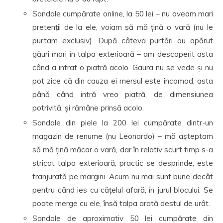
Sandale cumpărate online, la 50 lei – nu aveam mari
pretenții de la ele, voiam să mă țină o vară (nu le
purtam exclusiv). După câteva purtări au apărut
găuri mari în talpa exterioară – am descoperit asta
când a intrat o piatră acolo. Gaura nu se vede și nu
pot zice că din cauza ei mersul este incomod, asta
până când intră vreo piatră, de dimensiunea
potrivită, și rămâne prinsă acolo.
Sandale din piele la 200 lei cumpărate dintr-un
magazin de renume (nu Leonardo) – mă așteptam
să mă țină măcar o vară, dar în relativ scurt timp s-a
stricat talpa exterioară, practic se desprinde, este
franjurată pe margini. Acum nu mai sunt bune decât
pentru când ies cu cățelul afară, în jurul blocului. Se
poate merge cu ele, însă talpa arată destul de urât.
Sandale de aproximativ 50 lei cumpărate din