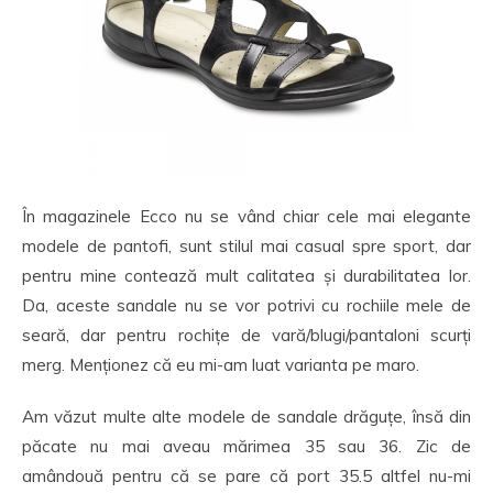
În magazinele Ecco nu se vând chiar cele mai elegante
modele de pantofi, sunt stilul mai casual spre sport, dar
pentru mine contează mult calitatea și durabilitatea lor.
Da, aceste sandale nu se vor potrivi cu rochiile mele de
seară, dar pentru rochițe de vară/blugi/pantaloni scurți
merg. Menționez că eu mi-am luat varianta pe maro.
Am văzut multe alte modele de sandale drăguțe, însă din
păcate nu mai aveau mărimea 35 sau 36. Zic de
amândouă pentru că se pare că port 35.5 altfel nu-mi