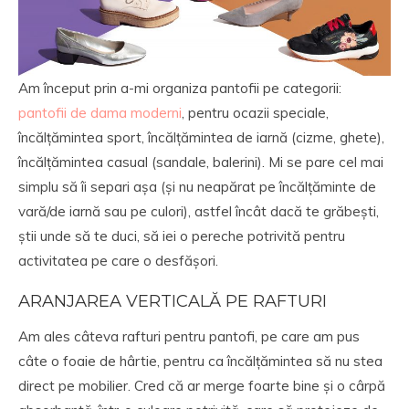
Am început prin a-mi organiza pantofii pe categorii:
pantofii de dama moderni
, pentru ocazii speciale,
încălțămintea sport, încălțămintea de iarnă (cizme, ghete),
încălțămintea casual (sandale, balerini). Mi se pare cel mai
simplu să îi separi așa (și nu neapărat pe încălțăminte de
vară/de iarnă sau pe culori), astfel încât dacă te grăbești,
știi unde să te duci, să iei o pereche potrivită pentru
activitatea pe care o desfășori.
ARANJAREA VERTICALĂ PE RAFTURI
Am ales câteva rafturi pentru pantofi, pe care am pus
câte o foaie de hârtie, pentru ca încălțămintea să nu stea
direct pe mobilier. Cred că ar merge foarte bine și o cârpă