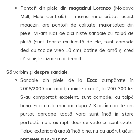
Pantofi din piele din
magazinul Lorenzo
(Moldova
Mall, Hala Centrală) – mama mi-a arătat acest
magazin, are pantofi de calitate, majoritatea din
piele. Mi-am luat de aici niște sandale cu talpă de
plută (sunt foarte mulțumită de ele, sunt comode
deși au toc de vreo 10 cm), botine de iarnă și cred
că și niște cizme mai demult.
Să vorbim și despre sandale.
Sandale din piele de la
Ecco
cumpărate în
2008/2009 (nu mai țin minte exact), la 200-300 lei.
S-au comportat excelent, sunt comode, cu talpă
bună. Și acum le mai am, după 2-3 ani în care le-am
purtat aproape toată vara sunt încă în stare
perfectă, nu s-au rupt, doar se vede că sunt uzate.
Talpa exterioară arată încă bine, nu au apărut găuri,
bretelele nu s-au rupt.