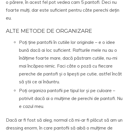
o părere, în acest fel pot vedea cam 5 pantofi. Deci nu
foarte mulți, dar este suficient pentru câte perechi dețin
eu.
ALTE METODE DE ORGANIZARE
Poți ține pantofii în cutiile lor originale – e o idee
bună dacă ai loc suficient. Rafturile mele nu au o
înălțime foarte mare, dacă păstram cutiile, nu-mi
mai încăpea nimic. Faci câte o poză cu fiecare
pereche de pantofi și o lipești pe cutie, astfel încât
să știi ce ai înăuntru.
Poți organiza pantofii pe tipul lor și pe culoare –
potrivit dacă ai o mulțime de perechi de pantofi. Nu
e cazul meu.
Dacă ar fi fost să aleg, normal că mi-ar fi plăcut să am un
dressing enorm, în care pantofii să aibă o mulțime de