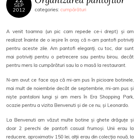
SEP
2012
categories:
cumpărături
A venit toamna (un pic cam repede ce-i drept) și am
realizat înainte de o ieșire în oraș că n-am pantofi potriviți
pentru aceste zile. Am pantofi eleganți, cu toc, dar sunt
mai potriviți pentru o petrecere sau pentru birou, decât
pentru mers la cumpărături sau la o masă la restaurant.
N-am avut ce face așa că mi-am pus în picioare botinele,
mai mult de noiembrie decât de septembrie, mi-am pus și
niște pantaloni lungi și am mers în Era Shopping Park,
ocazie pentru a vizita Benvenuti și de ce nu, și Leonardo.
La Benvenuti am văzut multe botine și ghete drăguțe și
doar 2 perechi de pantofi casual frumoși. Unii erau la
reducere, aproximativ 150 lei, alții erau din colecția nouă, la