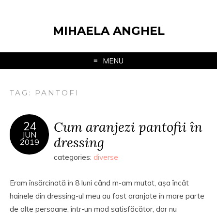
MIHAELA ANGHEL
MENU
TAG:
PANTOFI
Cum aranjezi pantofii în
24
JUN
dressing
2019
categories:
diverse
Eram însărcinată în 8 luni când m-am mutat, așa încât
hainele din dressing-ul meu au fost aranjate în mare parte
de alte persoane, într-un mod satisfăcător, dar nu