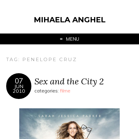
MIHAELA ANGHEL
MENU
TAG:
PENELOPE CRUZ
Sex and the City 2
07
JUN
2010
categories:
filme