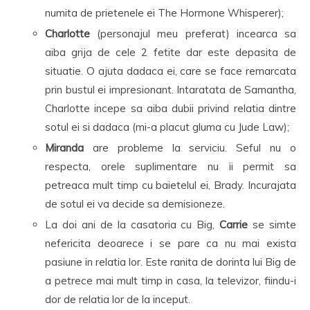
numita de prietenele ei The Hormone Whisperer);
Charlotte
(personajul meu preferat) incearca sa
aiba grija de cele 2 fetite dar este depasita de
situatie. O ajuta dadaca ei, care se face remarcata
prin bustul ei impresionant. Intaratata de Samantha,
Charlotte incepe sa aiba dubii privind relatia dintre
sotul ei si dadaca (mi-a placut gluma cu Jude Law);
Miranda
are probleme la serviciu. Seful nu o
respecta, orele suplimentare nu ii permit sa
petreaca mult timp cu baietelul ei, Brady. Incurajata
de sotul ei va decide sa demisioneze.
La doi ani de la casatoria cu Big,
Carrie
se simte
nefericita deoarece i se pare ca nu mai exista
pasiune in relatia lor. Este ranita de dorinta lui Big de
a petrece mai mult timp in casa, la televizor, fiindu-i
dor de relatia lor de la inceput.