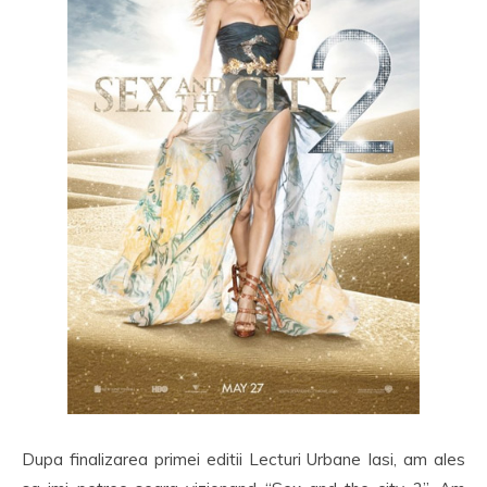
Dupa finalizarea primei editii Lecturi Urbane Iasi, am ales