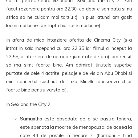
sa imi petrec seara vizionand “Sex and the city 2”. Am
facut rezervare pentru ora 22.30, ca doar e sambata si nu
strica sa ne culcam mai tarziu :). In plus, atunci am gasit
locuri mai bune (de fapt chiar cele mai bune).
In afara de mica intarziere oferita de Cinema City (s-a
intrat in sala incepand cu ora 22.35 iar filmul a inceput la
22.55, o intarziere de aproape jumatate de ora), am reusit
sa ma simt foarte bine. Am admirat tinutele superbe
purtate de cele 4 actrite, peisajele de vis din Abu Dhabi si
mini concertul sustinut de Liza Minelli (danseaza chiar
foarte bine pentru varsta ei).
In Sex and the City 2:
Samantha
este obsedata de a se pastra tanara;
este speriata la moarte de menopauza, de aceea ia
cate 44 de pastile in fiecare zi (hormoni – fiind