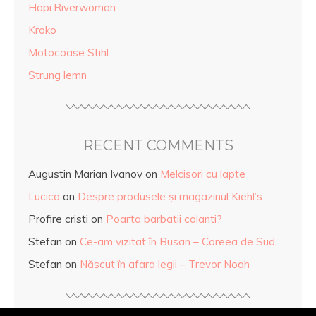
Hapi.Riverwoman
Kroko
Motocoase Stihl
Strung lemn
RECENT COMMENTS
Augustin Marian Ivanov
on
Melcisori cu lapte
Lucica
on
Despre produsele și magazinul Kiehl’s
Profire cristi
on
Poarta barbatii colanti?
Stefan
on
Ce-am vizitat în Busan – Coreea de Sud
Stefan
on
Născut în afara legii – Trevor Noah