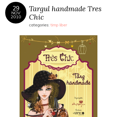
Targul handmade Tres
29
NOV
Chic
2010
categories:
timp liber