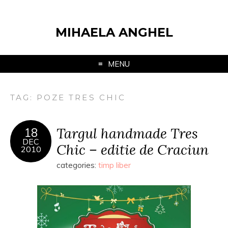
MIHAELA ANGHEL
MENU
TAG:
POZE TRES CHIC
Targul handmade Tres
18
DEC
Chic – editie de Craciun
2010
categories:
timp liber