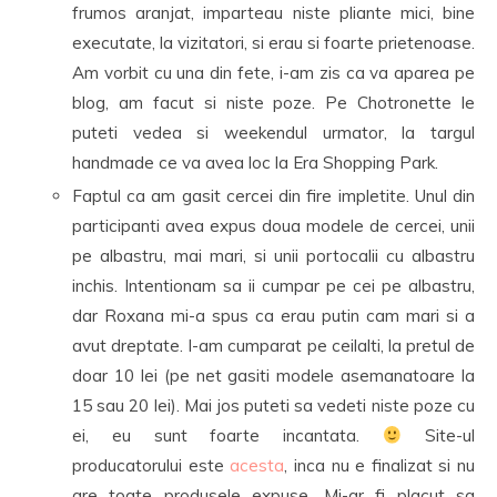
frumos aranjat, imparteau niste pliante mici, bine
executate, la vizitatori, si erau si foarte prietenoase.
Am vorbit cu una din fete, i-am zis ca va aparea pe
blog, am facut si niste poze. Pe Chotronette le
puteti vedea si weekendul urmator, la targul
handmade ce va avea loc la Era Shopping Park.
Faptul ca am gasit cercei din fire impletite. Unul din
participanti avea expus doua modele de cercei, unii
pe albastru, mai mari, si unii portocalii cu albastru
inchis. Intentionam sa ii cumpar pe cei pe albastru,
dar Roxana mi-a spus ca erau putin cam mari si a
avut dreptate. I-am cumparat pe ceilalti, la pretul de
doar 10 lei (pe net gasiti modele asemanatoare la
15 sau 20 lei). Mai jos puteti sa vedeti niste poze cu
ei, eu sunt foarte incantata.
Site-ul
producatorului este
acesta
, inca nu e finalizat si nu
are toate produsele expuse. Mi-ar fi placut sa