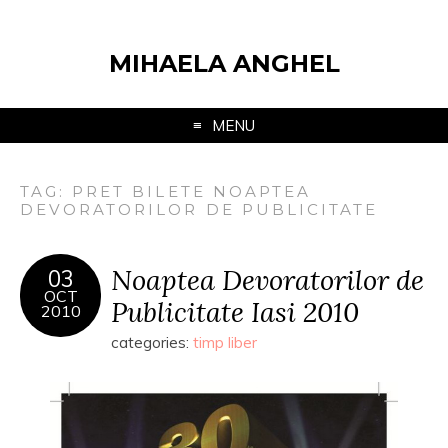
MIHAELA ANGHEL
MENU
TAG:
PRET BILETE NOAPTEA
DEVORATORILOR DE PUBLICITATE
Noaptea Devoratorilor de
03
OCT
Publicitate Iasi 2010
2010
categories:
timp liber