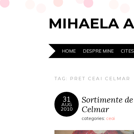
MIHAELA 
HOME
DESPRE MINE
CITE
TAG:
PRET CEAI CELMAR
Sortimente de 
31
AUG
Celmar
2010
categories:
ceai