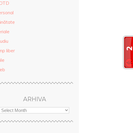
OTD
ersonal
ănătate
riale
udiu
mp liber
ile
eb
ARHIVA