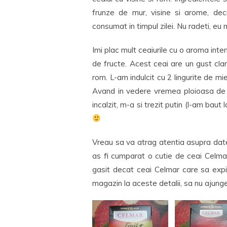
frunze de mur, visine si arome, dec
consumat in timpul zilei. Nu radeti, 
Imi plac mult ceaiurile cu o aroma int
de fructe. Acest ceai are un gust clar
rom. L-am indulcit cu 2 lingurite de mi
Avand in vedere vremea ploioasa de 
incalzit, m-a si trezit putin (l-am baut 
Vreau sa va atrag atentia asupra date
as fi cumparat o cutie de ceai Celma
gasit decat ceai Celmar care sa expire
magazin la aceste detalii, sa nu ajunge