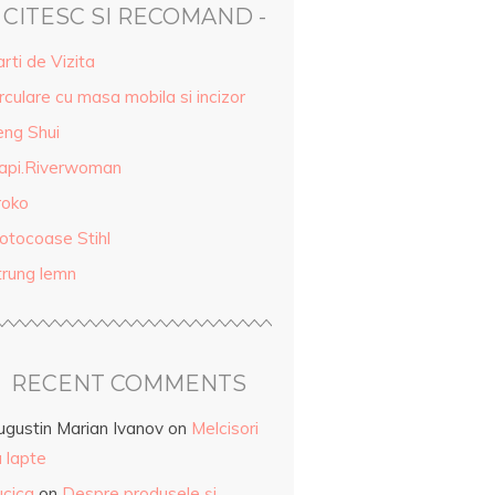
- CITESC SI RECOMAND -
rti de Vizita
rculare cu masa mobila si incizor
eng Shui
api.Riverwoman
roko
otocoase Stihl
trung lemn
RECENT COMMENTS
ugustin Marian Ivanov
on
Melcisori
 lapte
ucica
on
Despre produsele și