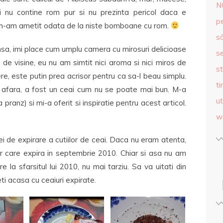
N
i nu contine rom pur si nu prezinta pericol daca e
p
eu m-am ametit odata de la niste bomboane cu rom.
s
ensa, imi place cum umplu camera cu mirosuri delicioase
se
 de visine, eu nu am simtit nici aroma si nici miros de
st
ere, este putin prea acrisor pentru ca sa-l beau simplu.
ti
afara, a fost un ceai cum nu se poate mai bun. M-a
ut
la pranz) si mi-a oferit si inspiratie pentru acest articol.
w
i de expirare a cutiilor de ceai. Daca nu eram atenta,
r care expira in septembrie 2010. Chiar si asa nu am
 la sfarsitul lui 2010, nu mai tarziu. Sa va uitati din
ti acasa cu ceaiuri expirate.