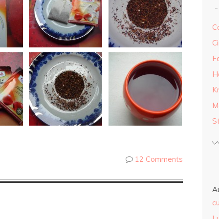
Ca
Ci
F
H
K
M
S
12 Comments
A
cu
L