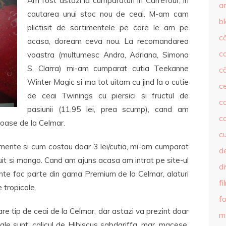
Am fost astazi la cumparaturi in Carrefour, in
ar
cautarea unui stoc nou de ceai. M-am cam
b
plictisit de sortimentele pe care le am pe
că
acasa, doream ceva nou. La recomandarea
c
voastra (multumesc Andra, Adriana, Simona
S, Clarra) mi-am cumparat cutia Teekanne
că
Winter Magic si ma tot uitam cu jind la o cutie
c
de ceai Twinings cu piersici si fructul de
co
pasiunii (11.95 lei, prea scump), cand am
c
toase de la Celmar.
c
mente si cum costau doar 3 lei/cutia, mi-am cumparat
de
ruit si mango. Cand am ajuns acasa am intrat pe site-ul
d
nte fac parte din gama Premium de la Celmar, alaturi
fi
e tropicale.
fo
re tip de ceai de la Celmar, dar astazi va prezint doar
m
sale sunt: calicul de Hibiscus sabdariffa, mar, macese,