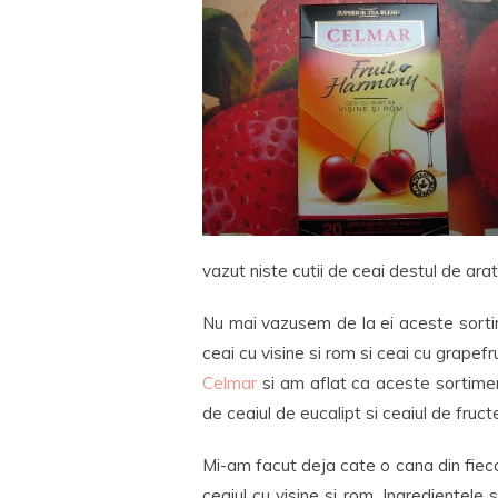
vazut niste cutii de ceai destul de ara
Nu mai vazusem de la ei aceste sorti
ceai cu visine si rom si ceai cu grapef
Celmar
si am aflat ca aceste sortime
de ceaiul de eucalipt si ceaiul de fruct
Mi-am facut deja cate o cana din fieca
ceaiul cu visine si rom. Ingredientele 