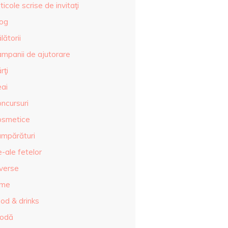
ticole scrise de invitaţi
log
lătorii
ampanii de ajutorare
rţi
eai
ncursuri
osmetice
umpărături
-ale fetelor
iverse
lme
od & drinks
odă