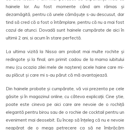
hainele lor. Au fost momente când am rămas și
dezamăgită, pentru că unele cămășuțe s-au descusut, dar
tind să cred că a fost o întâmplare, pentru că nu a mai fost
cazul de atunci. Dovadă sunt hainele cumpărate de aici în
ultimii 2 ani, si acum în stare perfectă.
La ultima vizită la Nissa am probat mai multe rochite și
redingote și la final, am primit cadou de la mama iubitului
meu (cu ocazia zilei mele de naștere) acele haine care mi-
au plăcut și care mi s-au părut că mă avantajează.
Din hainele probate și cumpărate, vă voi prezenta pe cele
găsite și în magazinul online, cu câteva explicații. Cine știe,
poate este cineva pe aici care are nevoie de o rochiță
elegantă pentru birou sau de o rochie de cocktail pentru un
eveniment mai deosebit. Eu încep să înțeleg că nu e nevoie
neapărat de o mega petrecere ca să ne îmbrăcăm