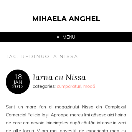
MIHAELA ANGHEL
MENU
TAG:
REDINGOTA NISSA
Iarna cu Nissa
18
JAN
2012
categories:
cumpărături
,
modă
Sunt un mare fan al magazinului Nissa din Complexul
Comercial Felicia Iași. Aproape mereu îmi găsesc aici haina
de care am nevoie, bineînțeles după căutări intense în zeci
de alte locuri. V-am mai povestit de experiența mea cu