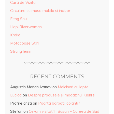
Carti de Vizita
Circulare cu masa mobila si incizor
Feng Shui
Hapi.Riverwoman
Kroko
Motocoase Stihl
Strung lemn
RECENT COMMENTS
Augustin Marian Ivanov
on
Melcisori cu lapte
Lucica
on
Despre produsele și magazinul Kiehl’s
Profire cristi
on
Poarta barbatii colanti?
Stefan
on
Ce-am vizitat în Busan – Coreea de Sud