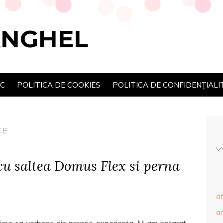
ANGHEL
SC
POLITICA DE COOKIES
POLITICA DE CONFIDENȚIALI
CE
cu saltea Domus Flex si perna
af
ar