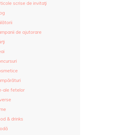
ticole scrise de invitaţi
log
lătorii
ampanii de ajutorare
rţi
eai
ncursuri
osmetice
umpărături
-ale fetelor
iverse
lme
od & drinks
odă