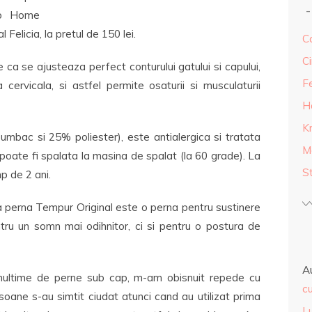
ep Home
 Felicia, la pretul de 150 lei.
Ca
Ci
ca se ajusteaza perfect conturului gatului si capului,
F
ervicala, si astfel permite osaturii si musculaturii
H
K
umbac si 25% poliester), este antialergica si tratata
M
 poate fi spalata la masina de spalat (la 60 grade). La
S
p de 2 ani.
a perna Tempur Original este o perna pentru sustinere
ru un somn mai odihnitor, ci si pentru o postura de
A
ultime de perne sub cap, m-am obisnuit repede cu
cu
oane s-au simtit ciudat atunci cand au utilizat prima
L