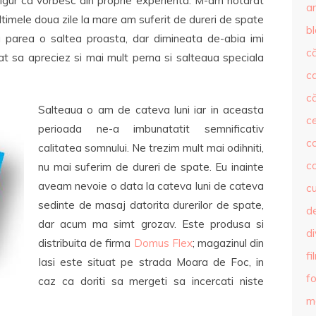
sigur ca vorbesc din proprie experienta. M-am hotarat
ar
ltimele doua zile la mare am suferit de dureri de spate
b
u parea o saltea proasta, dar dimineata de-abia imi
că
 sa apreciez si mai mult perna si salteaua speciala
c
că
Salteaua o am de cateva luni iar in aceasta
c
perioada ne-a imbunatatit semnificativ
co
calitatea somnului. Ne trezim mult mai odihniti,
c
nu mai suferim de dureri de spate. Eu inainte
aveam nevoie o data la cateva luni de cateva
c
sedinte de masaj datorita durerilor de spate,
de
dar acum ma simt grozav. Este produsa si
d
distribuita de firma
Domus Flex
; magazinul din
fi
Iasi este situat pe strada Moara de Foc, in
fo
caz ca doriti sa mergeti sa incercati niste
m