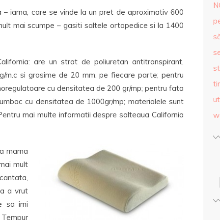
N
a – iarna, care se vinde la un pret de aproximativ 600
p
 mult mai scumpe – gasiti saltele ortopedice si la 1400
s
se
alifornia: are un strat de poliuretan antitranspirant,
st
3kg/m.c si grosime de 20 mm. pe fiecare parte; pentru
ti
rmoregulatoare cu densitatea de 200 gr/mp; pentru fata
ut
bumbac cu densitatea de 1000gr/mp; materialele sunt
Pentru mai multe informatii despre salteaua California
w
 la mama
mai mult
ncantata,
ca a vrut
e sa imi
 Tempur