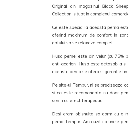
Original din magazinul Black She
Collection, situat in complexul comercial
Ce este special la aceasta perna este 
oferind maximum de confort in zona c
gatului sa se relaxeze complet.
Husa pernei este din velur (cu 75% b
anti-acarieni. Husa este detasabila si
aceasta perna se ofera si garantie tim
Pe site-ul Tempur, ni se precizeaza c
si ca este recomandata nu doar pent
somn cu efect terapeutic.
Desi eram obisnuita sa dorm cu o m
perna Tempur. Am auzit ca unele pers