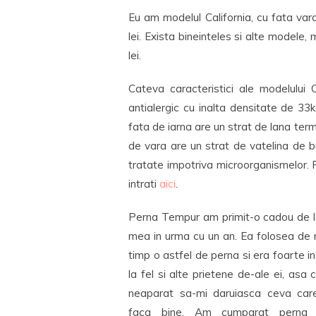
Eu am modelul California, cu fata var
lei. Exista bineinteles si alte modele,
lei.
Cateva caracteristici ale modelului C
antialergic cu inalta densitate de 3
fata de iarna are un strat de lana te
de vara are un strat de vatelina de 
tratate impotriva microorganismelor. 
intrati
aici
.
Perna Tempur am primit-o cadou de
mea in urma cu un an. Ea folosea de 
timp o astfel de perna si era foarte i
la fel si alte prietene de-ale ei, asa 
neaparat sa-mi daruiasca ceva car
faca bine. Am cumparat perna