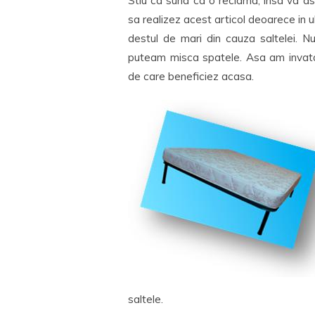
Stiu ca suna ca o reclama, insa va a
sa realizez acest articol deoarece in u
destul de mari din cauza saltelei. N
puteam misca spatele. Asa am invatat
de care beneficiez acasa.
saltele.