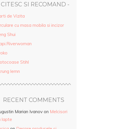
- CITESC SI RECOMAND -
rti de Vizita
rculare cu masa mobila si incizor
eng Shui
api.Riverwoman
roko
otocoase Stihl
trung lemn
RECENT COMMENTS
ugustin Marian Ivanov
on
Melcisori
 lapte
ucica
on
Despre produsele și