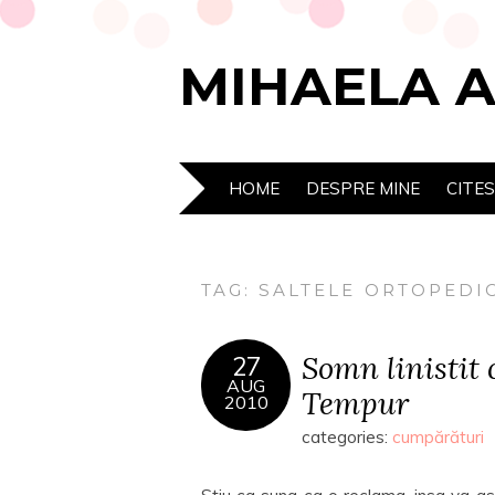
MIHAELA 
HOME
DESPRE MINE
CITE
TAG:
SALTELE ORTOPEDI
Somn linistit 
27
AUG
Tempur
2010
categories:
cumpărături