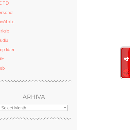
OTD
ersonal
ănătate
riale
udiu
mp liber
ile
eb
ARHIVA