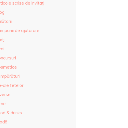
ticole scrise de invitaţi
log
lătorii
ampanii de ajutorare
rţi
eai
ncursuri
osmetice
umpărături
-ale fetelor
iverse
lme
od & drinks
odă