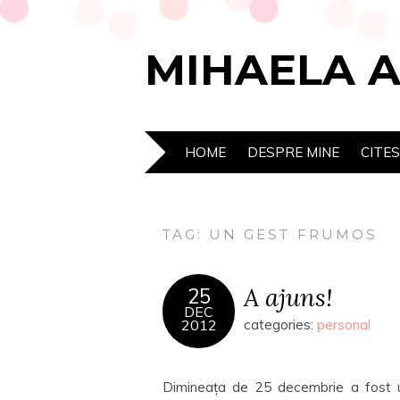
MIHAELA 
HOME
DESPRE MINE
CITE
TAG:
UN GEST FRUMOS
A ajuns!
25
DEC
2012
categories:
personal
Dimineața de 25 decembrie a fost un