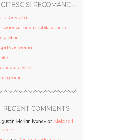
- CITESC SI RECOMAND -
rti de Vizita
rculare cu masa mobila si incizor
eng Shui
api.Riverwoman
roko
otocoase Stihl
trung lemn
RECENT COMMENTS
ugustin Marian Ivanov
on
Melcisori
 lapte
ucica
on
Despre produsele și