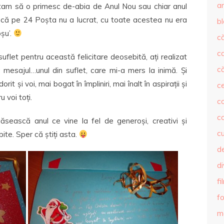
ar
ptam să o primesc de-abia de Anul Nou sau chiar anul
am că pe 24 Poșta nu a lucrat, cu toate acestea nu era
b
șu’.
că
c
uflet pentru această felicitare deosebită, ați realizat
că
 mesajul…unul din suflet, care mi-a mers la inimă. Și
it și voi, mai bogat în împliniri, mai înalt în aspirații și
c
 voi toți.
co
c
găsească anul ce vine la fel de generoși, creativi și
c
ite. Sper că știți asta.
de
d
fi
fo
m