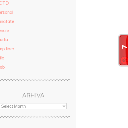
OTD
ersonal
ănătate
riale
udiu
mp liber
ile
eb
ARHIVA