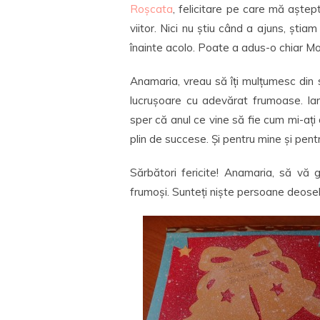
Roșcata
, felicitare pe care mă aște
viitor. Nici nu știu când a ajuns, ști
înainte acolo. Poate a adus-o chiar Mo
Anamaria, vreau să îți mulțumesc din s
lucrușoare cu adevărat frumoase. Iar
sper că anul ce vine să fie cum mi-ați dor
plin de succese. Și pentru mine și pentru
Sărbători fericite! Anamaria, să vă 
frumoși. Sunteți niște persoane deoseb