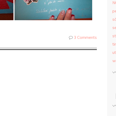
N
p
s
se
st
3 Comments
ti
ut
w