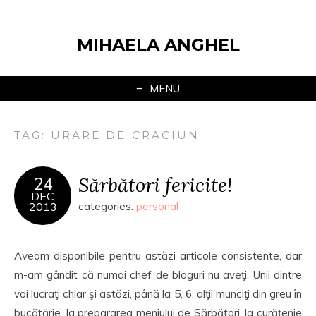
MIHAELA ANGHEL
MENU
TAG:
URARE DE CRACIUN
Sărbători fericite!
24
DEC
2013
categories:
personal
Aveam disponibile pentru astăzi articole consistente, dar
m-am gândit că numai chef de bloguri nu aveţi. Unii dintre
voi lucraţi chiar şi astăzi, până la 5, 6, alţii munciţi din greu în
bucătărie, la prepararea meniului de Sărbători, la curăţenie