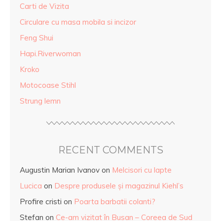
Carti de Vizita
Circulare cu masa mobila si incizor
Feng Shui
Hapi.Riverwoman
Kroko
Motocoase Stihl
Strung lemn
RECENT COMMENTS
Augustin Marian Ivanov
on
Melcisori cu lapte
Lucica
on
Despre produsele și magazinul Kiehl’s
Profire cristi
on
Poarta barbatii colanti?
Stefan
on
Ce-am vizitat în Busan – Coreea de Sud