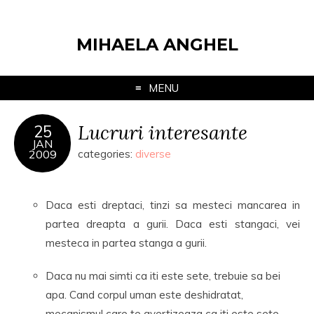
MIHAELA ANGHEL
MENU
Lucruri interesante
25
JAN
2009
categories:
diverse
Daca esti dreptaci, tinzi sa mesteci mancarea in
partea dreapta a gurii. Daca esti stangaci, vei
mesteca in partea stanga a gurii.
Daca nu mai simti ca iti este sete, trebuie sa bei
apa. Cand corpul uman este deshidratat,
mecanismul care te avertizeaza ca iti este sete,