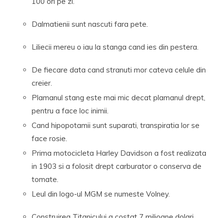
100 ori pe zi.
Dalmatienii sunt nascuti fara pete.
Liliecii mereu o iau la stanga cand ies din pestera.
De fiecare data cand stranuti mor cateva celule din
creier.
Plamanul stang este mai mic decat plamanul drept,
pentru a face loc inimii.
Cand hipopotamii sunt suparati, transpiratia lor se
face rosie.
Prima motocicleta Harley Davidson a fost realizata
in 1903 si a folosit drept carburator o conserva de
tomate.
Leul din logo-ul MGM se numeste Volney.
Construirea Titanicului a costat 7 milioane dolari.