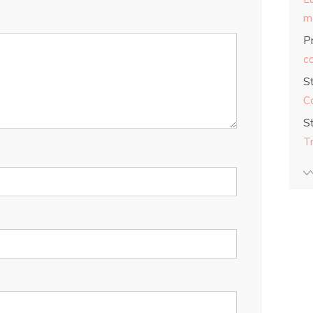
ma
Pr
co
S
C
S
T