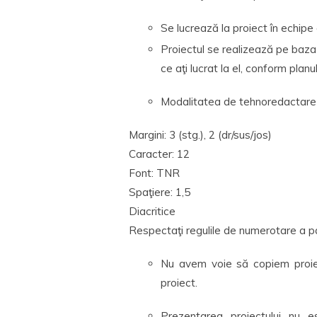
Se lucrează la proiect în echipe
Proiectul se realizează pe baza
ce aţi lucrat la el, conform planul
Modalitatea de tehnoredactare 
Margini: 3 (stg.), 2 (dr/sus/jos)
Caracter: 12
Font: TNR
Spaţiere: 1,5
Diacritice
Respectaţi regulile de numerotare a pa
Nu avem voie să copiem proiec
proiect.
Prezentarea proiectului nu e