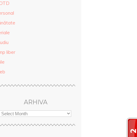
OTD
ersonal
ănătate
riale
udiu
mp liber
ile
eb
ARHIVA