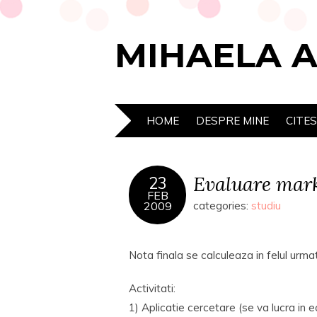
MIHAELA 
HOME
DESPRE MINE
CITE
Evaluare mark
23
FEB
2009
categories:
studiu
Nota finala se calculeaza in felul ur
Activitati:
1) Aplicatie cercetare (se va lucra in e