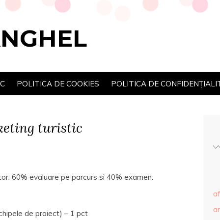
ANGHEL
SC
POLITICA DE COOKIES
POLITICA DE CONFIDENȚIALI
eting turistic
mator: 60% evaluare pe parcurs si 40% examen.
af
ar
chipele de proiect) – 1 pct