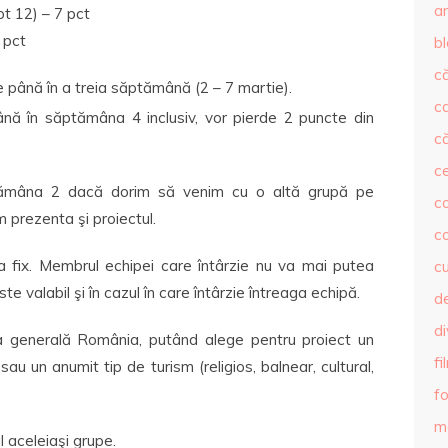
ar
pt 12) – 7 pct
 pct
b
că
te până în a treia săptămână (2 – 7 martie).
c
nă în săptămâna 4 inclusiv, vor pierde 2 puncte din
că
c
tămâna 2 dacă dorim să venim cu o altă grupă pe
co
 prezenta şi proiectul.
c
la fix. Membrul echipei care întârzie nu va mai putea
c
ste valabil şi în cazul în care întârzie întreaga echipă.
de
d
a generală România, putând alege pentru proiect un
fi
au un anumit tip de turism (religios, balnear, cultural,
fo
m
l aceleiaşi grupe.