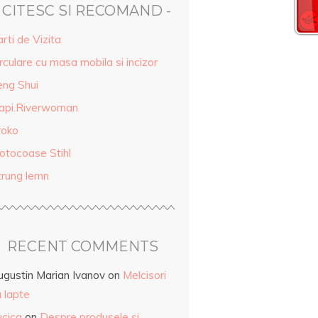
- CITESC SI RECOMAND -
rti de Vizita
rculare cu masa mobila si incizor
eng Shui
api.Riverwoman
roko
otocoase Stihl
trung lemn
RECENT COMMENTS
ugustin Marian Ivanov
on
Melcisori
 lapte
ucica
on
Despre produsele și