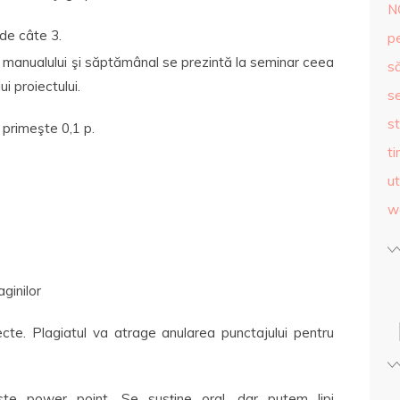
N
 de câte 3.
p
 manualului şi săptămânal se prezintă la seminar ceea
s
ui proiectului.
se
st
primeşte 0,1 p.
ti
ut
w
ginilor
te. Plagiatul va atrage anularea punctajului pentru
ste power point. Se susţine oral, dar putem lipi