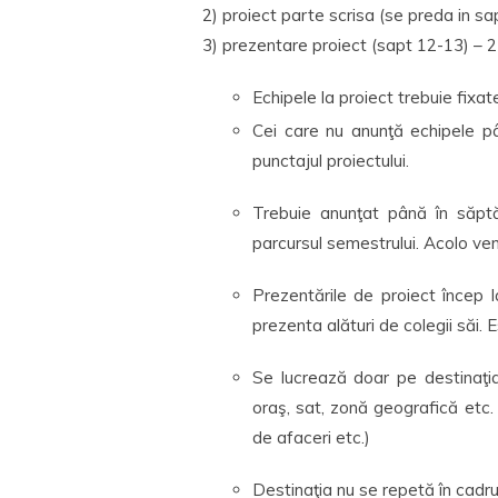
2) proiect parte scrisa (se preda in sa
3) prezentare proiect (sapt 12-13) – 2
Echipele la proiect trebuie fixa
Cei care nu anunţă echipele pâ
punctajul proiectului.
Trebuie anunţat până în săp
parcursul semestrului. Acolo vem
Prezentările de proiect încep 
prezenta alături de colegii săi. E
Se lucrează doar pe destinaţi
oraş, sat, zonă geografică etc. s
de afaceri etc.)
Destinaţia nu se repetă în cadru