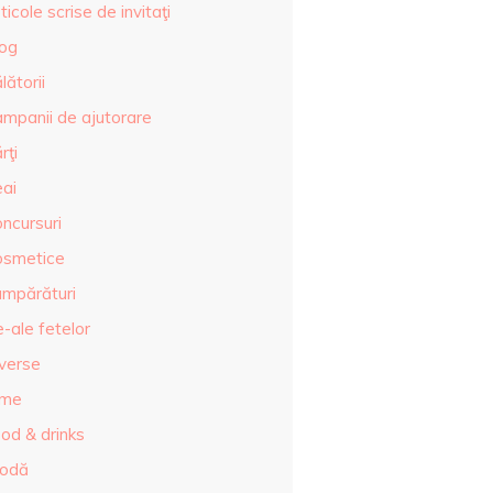
ticole scrise de invitaţi
log
lătorii
ampanii de ajutorare
rţi
eai
ncursuri
osmetice
umpărături
-ale fetelor
iverse
lme
od & drinks
odă