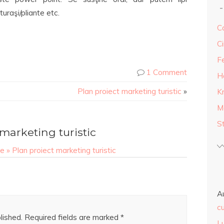
turaşi/pliante etc.
Ca
Ci
F
1 Comment
H
Plan proiect marketing turistic
»
K
M
S
arketing turistic
e » Plan proiect marketing turistic
A
cu
lished.
Required fields are marked
*
L