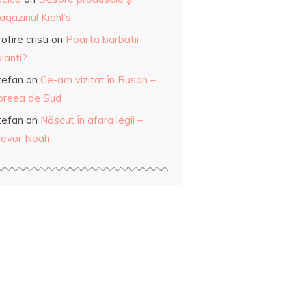
gazinul Kiehl’s
ofire cristi
on
Poarta barbatii
lanti?
tefan
on
Ce-am vizitat în Busan –
oreea de Sud
tefan
on
Născut în afara legii –
revor Noah