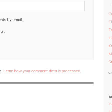
Ca
nts by email.
Ci
F
il.
H
K
M
S
m.
Learn how your comment data is processed.
A
cu
L