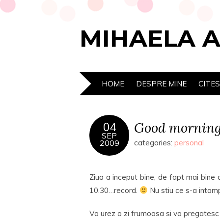
MIHAELA 
HOME
DESPRE MINE
CITE
Good morning
04
SEP
2009
categories:
personal
Ziua a inceput bine, de fapt mai bine c
10.30…record.
Nu stiu ce s-a intamp
Va urez o zi frumoasa si va pregates