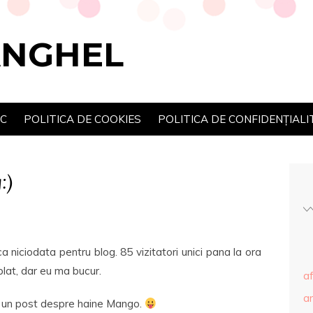
ANGHEL
SC
POLITICA DE COOKIES
POLITICA DE CONFIDENȚIALI
:)
a niciodata pentru blog. 85 vizitatori unici pana la ora
lat, dar eu ma bucur.
af
ar
c un post despre haine Mango.