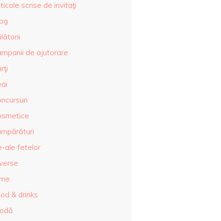
ticole scrise de invitaţi
log
lătorii
ampanii de ajutorare
rţi
eai
ncursuri
osmetice
umpărături
-ale fetelor
iverse
lme
od & drinks
odă