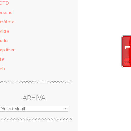
OTD
ersonal
ănătate
riale
udiu
mp liber
ile
eb
ARHIVA