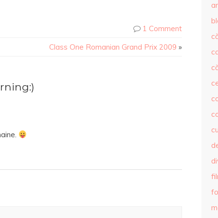
ar
b
1 Comment
că
Class One Romanian Grand Prix 2009
»
c
că
c
ning:)
co
c
c
maine.
de
d
fi
fo
m