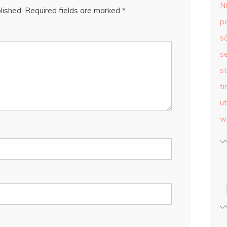
N
lished.
Required fields are marked
*
p
s
se
st
ti
ut
w