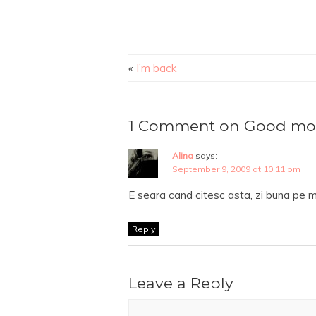
«
I’m back
1 Comment on Good mor
Alina
says:
September 9, 2009 at 10:11 pm
E seara cand citesc asta, zi buna pe 
Reply
Leave a Reply