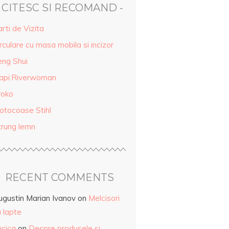
- CITESC SI RECOMAND -
rti de Vizita
rculare cu masa mobila si incizor
eng Shui
api.Riverwoman
roko
otocoase Stihl
trung lemn
RECENT COMMENTS
ugustin Marian Ivanov
on
Melcisori
 lapte
ucica
on
Despre produsele și