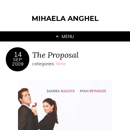
MIHAELA ANGHEL
MENU
The Proposal
14
SEP
2009
categories:
filme