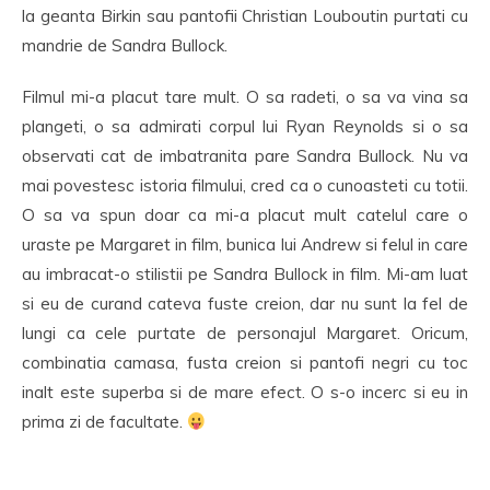
la geanta Birkin sau pantofii Christian Louboutin purtati cu
mandrie de Sandra Bullock.
Filmul mi-a placut tare mult. O sa radeti, o sa va vina sa
plangeti, o sa admirati corpul lui Ryan Reynolds si o sa
observati cat de imbatranita pare Sandra Bullock. Nu va
mai povestesc istoria filmului, cred ca o cunoasteti cu totii.
O sa va spun doar ca mi-a placut mult catelul care o
uraste pe Margaret in film, bunica lui Andrew si felul in care
au imbracat-o stilistii pe Sandra Bullock in film. Mi-am luat
si eu de curand cateva fuste creion, dar nu sunt la fel de
lungi ca cele purtate de personajul Margaret. Oricum,
combinatia camasa, fusta creion si pantofi negri cu toc
inalt este superba si de mare efect. O s-o incerc si eu in
prima zi de facultate.