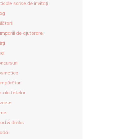
ticole scrise de invitaţi
log
lătorii
ampanii de ajutorare
rţi
eai
ncursuri
osmetice
umpărături
-ale fetelor
iverse
lme
od & drinks
odă