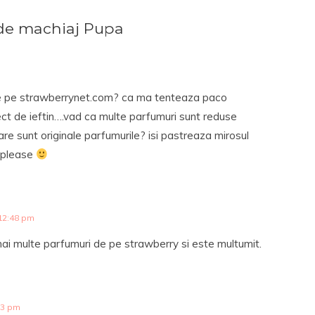
de machiaj Pupa
de pe strawberrynet.com? ca ma tenteaza paco
ect de ieftin….vad ca multe parfumuri sunt reduse
re sunt originale parfumurile? isi pastreaza mirosul
p please
12:48 pm
ai multe parfumuri de pe strawberry si este multumit.
23 pm