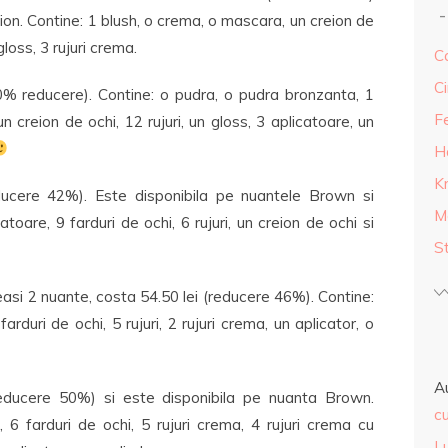
ion. Contine: 1 blush, o crema, o mascara, un creion de
gloss, 3 rujuri crema.
Ca
Ci
0% reducere). Contine: o pudra, o pudra bronzanta, 1
F
n creion de ochi, 12 rujuri, un gloss, 3 aplicatoare, un
H
K
ducere 42%). Este disponibila pe nuantele Brown si
M
toare, 9 farduri de ochi, 6 rujuri, un creion de ochi si
S
easi 2 nuante, costa 54.50 lei (reducere 46%). Contine:
arduri de ochi, 5 rujuri, 2 rujuri crema, un aplicator, o
A
educere 50%) si este disponibila pe nuanta Brown.
cu
 6 farduri de ochi, 5 rujuri crema, 4 rujuri crema cu
L