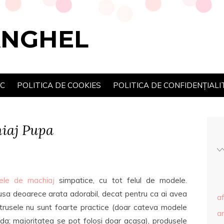
ANGHEL
SC
POLITICA DE COOKIES
POLITICA DE CONFIDENȚIALI
iaj Pupa
sele de machiaj
simpatice, cu tot felul de modele.
usa deoarece arata adorabil, decat pentru ca ai avea
af
trusele nu sunt foarte practice (doar cateva modele
ar
ida; majoritatea se pot folosi doar acasa), produsele