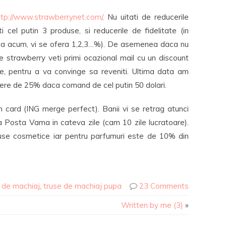
ttp://www.strawberrynet.com/
. Nu uitati de reducerile
el putin 3 produse, si reducerile de fidelitate (in
ana acum, vi se ofera 1,2,3…%). De asemenea daca nu
strawberry veti primi ocazional mail cu un discount
e, pentru a va convinge sa reveniti. Ultima data am
cere de 25% daca comand de cel putin 50 dolari.
card (ING merge perfect). Banii vi se retrag atunci
a Posta Vama in cateva zile (cam 10 zile lucratoare).
duse cosmetice iar pentru parfumuri este de 10% din
 de machiaj
,
truse de machiaj pupa
23 Comments
Written by me (3)
»