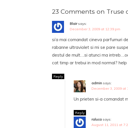
23 Comments on Truse 
Blair
says:
December 3, 2009 at 12:39 pm
si’a mai comandat cineva parfumuri 
rabanne ultraviolet si mi se pare susp
destul de mult….si atunci ma intreb….oa
cat timp ar trebui in mod normal? hel
Reply
admin
says:
December 3, 2009 at 
Un prieten si-a comandat m
Reply
raluca
says:
August 11, 2011 at 7: