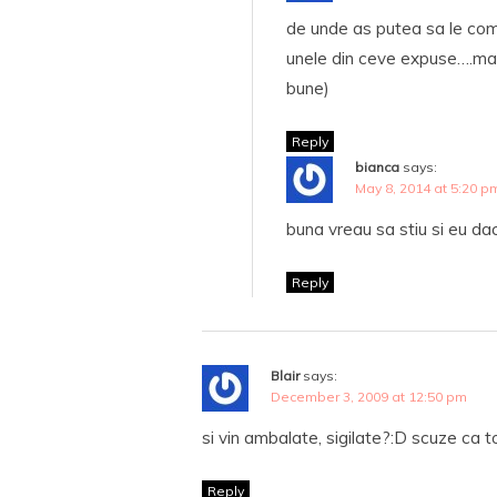
de unde as putea sa le co
unele din ceve expuse….ma p
bune)
Reply
bianca
says:
May 8, 2014 at 5:20 p
buna vreau sa stiu si eu dac
Reply
Blair
says:
December 3, 2009 at 12:50 pm
si vin ambalate, sigilate?:D scuze ca 
Reply