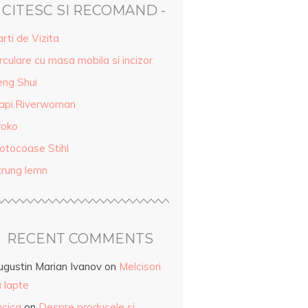
- CITESC SI RECOMAND -
rti de Vizita
rculare cu masa mobila si incizor
eng Shui
api.Riverwoman
roko
otocoase Stihl
trung lemn
RECENT COMMENTS
ugustin Marian Ivanov
on
Melcisori
 lapte
ucica
on
Despre produsele și