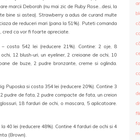
ar
ioare marcii Deborah (nu mai zic de Ruby Rose…desi, la
b
arte bine si astea). Strawberry a adus de curand multe
ciaza de reduceri mari (pana la 51%). Puteti comanda
că
, cred ca vor fi foarte apreciate.
c
că
 costa 542 lei (reducere 21%). Contine: 2 oje, 8
c
ochi, 12 blush-uri, un eyeliner, 2 creioane de ochi, 10
ioane de buze, 2 pudre bronzante, creme si oglinda.
co
c
c
ig Puposka si costa 354 lei (reducere 20%). Contine 3
de
, 2 pudre de fata, 2 pudre compacte de fata, un creion
 glossuri, 18 farduri de ochi, o mascara, 5 aplicatoare.
d
fi
fo
a 40 lei (reducere 48%). Contine 4 farduri de ochi si 4
m
anta (Brown).