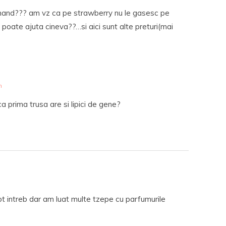
mand??? am vz ca pe strawberry nu le gasesc pe
oate ajuta cineva??…si aici sunt alte preturi(mai
m
a prima trusa are si lipici de gene?
tot intreb dar am luat multe tzepe cu parfumurile