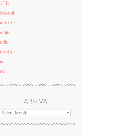
OTD
ersonal
ănătate
riale
udiu
mp liber
ile
eb
ARHIVA