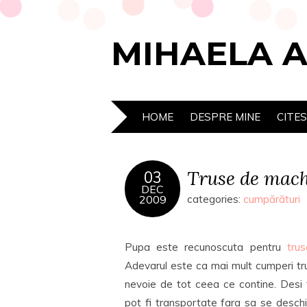
MIHAELA 
HOME
DESPRE MINE
CITE
Truse de mach
03
DEC
2009
categories:
cumpărături
Pupa este recunoscuta pentru
tru
Adevarul este ca mai mult cumperi tr
nevoie de tot ceea ce contine. Desi 
pot fi transportate fara sa se desch