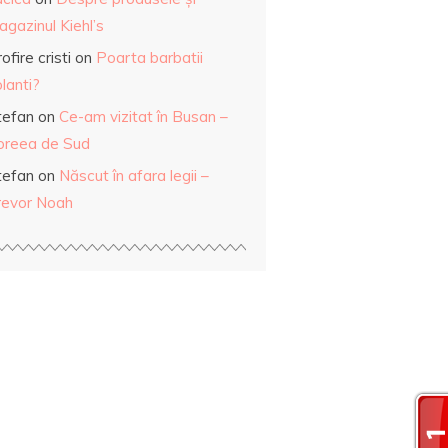
gazinul Kiehl’s
ofire cristi
on
Poarta barbatii
lanti?
tefan
on
Ce-am vizitat în Busan –
oreea de Sud
tefan
on
Născut în afara legii –
revor Noah