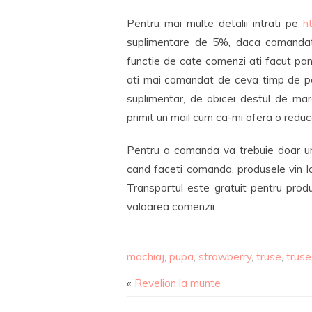
Pentru mai multe detalii intrati pe
h
suplimentare de 5%, daca comandati c
functie de cate comenzi ati facut p
ati mai comandat de ceva timp de pe 
suplimentar, de obicei destul de mar
primit un mail cum ca-mi ofera o redu
Pentru a comanda va trebuie doar un 
cand faceti comanda, produsele vin l
Transportul este gratuit pentru pro
valoarea comenzii.
machiaj
,
pupa
,
strawberry
,
truse
,
truse
«
Revelion la munte