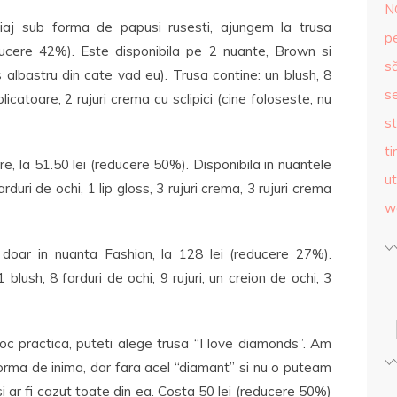
N
aj sub forma de papusi rusesti, ajungem la trusa
p
cere 42%). Este disponibila pe 2 nuante, Brown si
s
 albastru din cate vad eu). Trusa contine: un blush, 8
se
aplicatoare, 2 rujuri crema cu sclipici (cine foloseste, nu
st
ti
e, la 51.50 lei (reducere 50%). Disponibila in nuantele
ut
rduri de ochi, 1 lip gloss, 3 rujuri crema, 3 rujuri crema
w
 doar in nuanta Fashion, la 128 lei (reducere 27%).
blush, 8 farduri de ochi, 9 rujuri, un creion de ochi, 3
oc practica, puteti alege trusa “I love diamonds”. Am
orma de inima, dar fara acel “diamant” si nu o puteam
si ar fi cazut toate din ea. Costa 50 lei (reducere 50%)