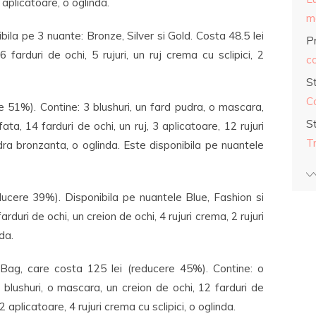
 aplicatoare, o oglinda.
ma
la pe 3 nuante: Bronze, Silver si Gold. Costa 48.5 lei
Pr
 farduri de ochi, 5 rujuri, un ruj crema cu sclipici, 2
co
S
C
e 51%). Contine: 3 blushuri, un fard pudra, o mascara,
S
ta, 14 farduri de ochi, un ruj, 3 aplicatoare, 12 rujuri
T
udra bronzanta, o oglinda. Este disponibila pe nuantele
ucere 39%). Disponibila pe nuantele Blue, Fashion si
duri de ochi, un creion de ochi, 4 rujuri crema, 2 rujuri
da.
 Bag, care costa 125 lei (reducere 45%). Contine: o
blushuri, o mascara, un creion de ochi, 12 farduri de
2 aplicatoare, 4 rujuri crema cu sclipici, o oglinda.