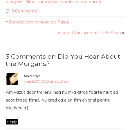
morgans
,
filme
,
hugh grant
,
sarah jessica parker
3 Comments
«
Cum decoram masa de Paste
Despre Alina si creatiile BluShop
»
3 Comments on Did You Hear About
the Morgans?
Mika
says:
March 27, 2010 at 11:13 pm
Am vazut doar trailerul insa nu m-a atras foarte mult sa
scot intreg filmul. Nu cred ca e un film chiar si pentru
plictiseala:))
Reply