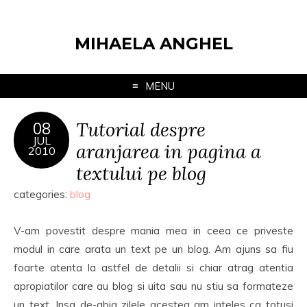
MIHAELA ANGHEL
MENU
Tutorial despre
08
JUL
aranjarea in pagina a
2010
textului pe blog
categories:
blog
V-am povestit despre mania mea in ceea ce priveste
modul in care arata un text pe un blog. Am ajuns sa fiu
foarte atenta la astfel de detalii si chiar atrag atentia
apropiatilor care au blog si uita sau nu stiu sa formateze
un text. Insa de-abia zilele acestea am inteles ca totusi