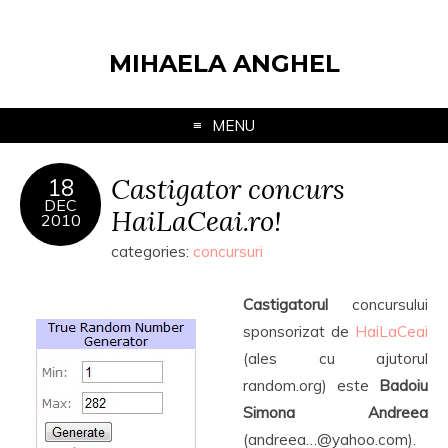
MIHAELA ANGHEL
MENU
Castigator concurs
18
DEC
HaiLaCeai.ro!
2010
categories:
concursuri
Castigatorul
concursului
sponsorizat de
HaiLaCeai
(ales cu ajutorul
random.org) este
Badoiu
Simona Andreea
(andreea…@yahoo.com).