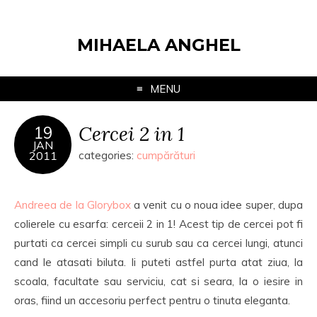
MIHAELA ANGHEL
MENU
Cercei 2 in 1
19
JAN
2011
categories:
cumpărături
Andreea de la Glorybox
a venit cu o noua idee super, dupa
colierele cu esarfa: cerceii 2 in 1! Acest tip de cercei pot fi
purtati ca cercei simpli cu surub sau ca cercei lungi, atunci
cand le atasati biluta. Ii puteti astfel purta atat ziua, la
scoala, facultate sau serviciu, cat si seara, la o iesire in
oras, fiind un accesoriu perfect pentru o tinuta eleganta.