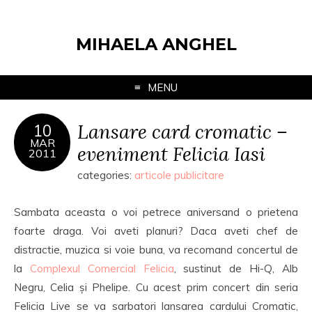
MIHAELA ANGHEL
MENU
Lansare card cromatic –
10
MAR
eveniment Felicia Iasi
2011
categories:
articole publicitare
Sambata aceasta o voi petrece aniversand o prietena
foarte draga. Voi aveti planuri? Daca aveti chef de
distractie, muzica si voie buna, va recomand concertul de
la
Complexul Comercial Felicia
, sustinut de Hi-Q, Alb
Negru, Celia și Phelipe. Cu acest prim concert din seria
Felicia Live se va sarbatori lansarea cardului Cromatic,