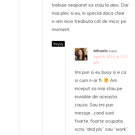
trebuie neaparat sa stau la ales. Dar
mai plec si eu, in special daca chiar
n-am nicio treabuta cat de mica, pe
moment.
Reply
Mihaela
says:
April 6, 2011 at 1:27
pm
Imi pun si eu busy si e ca
si cum n-ar fi.
Am
inceput sa mai stau pe
invisible din aceasta
cauza. Sau imi pun
mesaje…cand sunt
foarte, foarte ocupata,
scriu “dnd pls” sau “work”