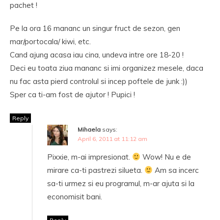
pachet !
Pe la ora 16 mananc un singur fruct de sezon, gen
mar/portocala/ kiwi, etc.
Cand ajung acasa iau cina, undeva intre ore 18-20 !
Deci eu toata ziua mananc si imi organizez mesele, daca
nu fac asta pierd controlul si incep poftele de junk :))
Sper ca ti-am fost de ajutor ! Pupici !
Reply
Mihaela
says:
April 6, 2011 at 11:12 am
Pixxie, m-ai impresionat.
Wow! Nu e de
mirare ca-ti pastrezi silueta.
Am sa incerc
sa-ti urmez si eu programul, m-ar ajuta si la
economisit bani.