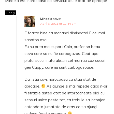
Mihaela esti norocoasa ca serviciul tau e atat de aproape
Reply
Mihaela
says:
April 6, 2011 at 12:44 pm
E foarte bine ca mananci dimineata! E cel mai
sanatos asa.
Eu nu prea mai suport Cola, prefer sa beau
ceva care sa nu fie carbogazos. Ceai, apa
plata, sucuri naturale…in cel mai rau caz sucuri
gen Cappy, care nu sunt carbogazoase.
Da…stiu ca-s norocoasa ca stau atat de
aproape.
As ajunge si mai repede daca n-ar
fi strazile astea atat de intortocheate aici, cu
sensuri unice peste tot, ca trebuie sa inconjori
cateodata jumatate de oras ca sa ajungi
undeva foarte aproape.