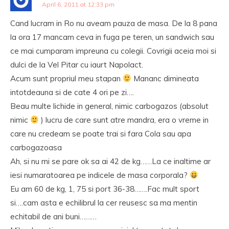
April 6, 2011 at 12:33 pm
Cand lucram in Ro nu aveam pauza de masa. De la 8 pana
la ora 17 mancam ceva in fuga pe teren, un sandwich sau
ce mai cumparam impreuna cu colegii. Covrigii aceia moi si
dulci de la Vel Pitar cu iaurt Napolact.
Acum sunt propriul meu stapan
Mananc dimineata
intotdeauna si de cate 4 ori pe zi….
Beau multe lichide in general, nimic carbogazos (absolut
nimic
) lucru de care sunt atre mandra, era o vreme in
care nu credeam se poate trai si fara Cola sau apa
carbogazoasa
Ah, si nu mi se pare ok sa ai 42 de kg……La ce inaltime ar
iesi numaratoarea pe indicele de masa corporala?
Eu am 60 de kg, 1, 75 si port 36-38…….Fac mult sport
si….cam asta e echilibrul la cer reusesc sa ma mentin
echitabil de ani buni………