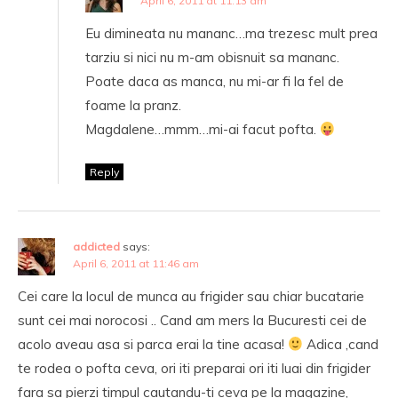
April 6, 2011 at 11:13 am
Eu dimineata nu mananc…ma trezesc mult prea
tarziu si nici nu m-am obisnuit sa mananc.
Poate daca as manca, nu mi-ar fi la fel de
foame la pranz.
Magdalene…mmm…mi-ai facut pofta.
Reply
addicted
says:
April 6, 2011 at 11:46 am
Cei care la locul de munca au frigider sau chiar bucatarie
sunt cei mai norocosi .. Cand am mers la Bucuresti cei de
acolo aveau asa si parca erai la tine acasa!
Adica ,cand
te rodea o pofta ceva, ori iti preparai ori iti luai din frigider
fara sa pierzi timpul cautandu-ti ceva pe la magazine,