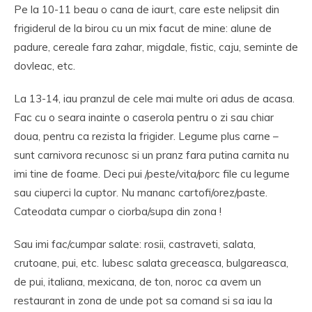
Pe la 10-11 beau o cana de iaurt, care este nelipsit din
frigiderul de la birou cu un mix facut de mine: alune de
padure, cereale fara zahar, migdale, fistic, caju, seminte de
dovleac, etc.
La 13-14, iau pranzul de cele mai multe ori adus de acasa.
Fac cu o seara inainte o caserola pentru o zi sau chiar
doua, pentru ca rezista la frigider. Legume plus carne –
sunt carnivora recunosc si un pranz fara putina carnita nu
imi tine de foame. Deci pui /peste/vita/porc file cu legume
sau ciuperci la cuptor. Nu mananc cartofi/orez/paste.
Cateodata cumpar o ciorba/supa din zona !
Sau imi fac/cumpar salate: rosii, castraveti, salata,
crutoane, pui, etc. Iubesc salata greceasca, bulgareasca,
de pui, italiana, mexicana, de ton, noroc ca avem un
restaurant in zona de unde pot sa comand si sa iau la