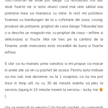
fast-food-uri de unde pot alege. La restaurant ma duc
doar foarte rar si asta atunci cand mai vine iubitul sau
prietena mea sa manance cu mine. In rest imi potolesc
foamea cu hamburgeri de la o cofetarie din zona, covrigi,
produse de patiserie, prajituri de casa (langa Tribunalul Iasi
s-a deschis un magazin mic cu prajituri de casa – ieftine si
delicioase) si fructe. Mai rar trec pe la cantina de la
Finante, unde mancarea este incredibil de buna si foarte
ieftina.
E clar ca nu mananc prea sanatos si imi propun ca macar
in unele zile sa vin cu pachet de acasa. Pentru asta trebuie
sa ma culc mai devreme, nu la 1 noaptea, ca sa ma pot
trezi in timp util, nu cu 30 de minute inainte sa plec la
serviciu (ajung in 10 minute maxim la serviciu – lucky me
).
Voi ce mancati la serviciu? Va faceti pachet, va cumparati