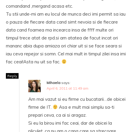
comandand ,mergand acasa etc.
Tu stii unde-mi am eu locul de munca deci imi permit sa iau
o pauza de fiecare data cand simt nevoia si de fiecare
data cand foamea ma incearca insa de ffff multe ori
timpul trece atat de rpd.si am atatea de facut incat ori
mananc abia dupa amiaza ori chiar uit si se face seara si
iau ceva repejor si somn. Cel mai mult in timpul zilei insa imi
fac ceai!Asta nu uit sa fac.
Reply
Mihaela
says:
April 6, 2011 at 11:49 am
Am mai vazut si eu firme cu bucatarii…de obicei
firme de IT.
Asa e mult mai simplu sa-ti
prepari ceva, ca ai si aragaz.
Si eu la birou imi fac ceai, dar de obicei la
pliculet, ca nu am o cana care sa strecoare