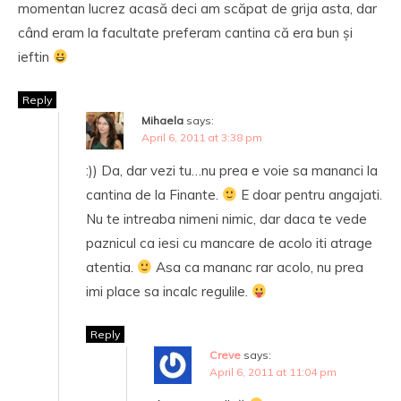
momentan lucrez acasă deci am scăpat de grija asta, dar
când eram la facultate preferam cantina că era bun și
ieftin
Reply
Mihaela
says:
April 6, 2011 at 3:38 pm
:)) Da, dar vezi tu…nu prea e voie sa mananci la
cantina de la Finante.
E doar pentru angajati.
Nu te intreaba nimeni nimic, dar daca te vede
paznicul ca iesi cu mancare de acolo iti atrage
atentia.
Asa ca mananc rar acolo, nu prea
imi place sa incalc regulile.
Reply
Creve
says:
April 6, 2011 at 11:04 pm