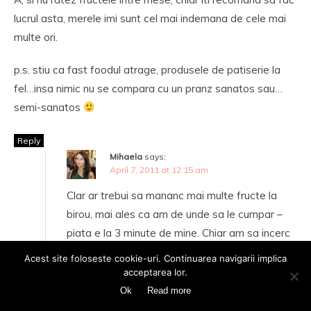
lucrul asta, merele imi sunt cel mai indemana de cele mai
multe ori.
p.s. stiu ca fast foodul atrage, produsele de patiserie la
fel…insa nimic nu se compara cu un pranz sanatos sau…
semi-sanatos
Reply
Mihaela
says:
April 7, 2011 at 12:15 am
Clar ar trebui sa mananc mai multe fructe la
birou, mai ales ca am de unde sa le cumpar –
piata e la 3 minute de mine. Chiar am sa incerc
de acum sa mananc mai sanatos. Multumesc pt
Acest site foloseste cookie-uri. Continuarea navigarii implica
sfaturi!
acceptarea lor.
Ok
Read more
Reply